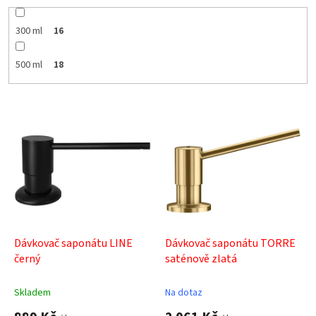
300 ml
16
500 ml
18
V
ý
p
i
s
p
r
o
d
Dávkovač saponátu LINE
Dávkovač saponátu TORRE
u
černý
saténově zlatá
k
t
Skladem
Na dotaz
ů