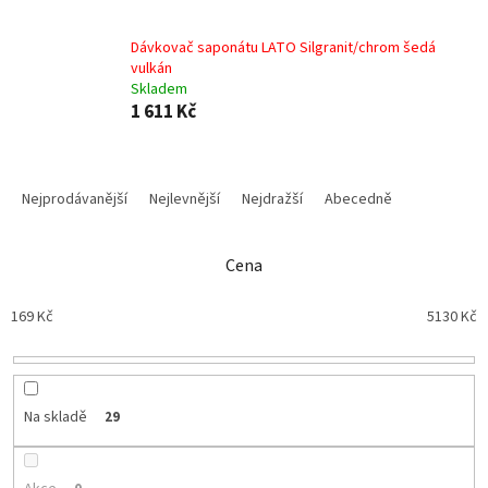
Dávkovač saponátu LATO Silgranit/chrom šedá
vulkán
Skladem
1 611 Kč
Ř
a
Nejprodávanější
Nejlevnější
Nejdražší
Abecedně
z
e
n
Cena
í
p
169
Kč
5130
Kč
r
o
d
u
Na skladě
29
k
t
ů