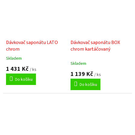
Dávkovač saponátu LATO
Dávkovač saponátu BOX
chrom
chrom kartáčovaný
Skladem
Průměrné
Skladem
hodnocení
1 431 Kč
/ ks
produktu
1 139 Kč
/ ks
je
Do košíku
1,0
Do košíku
z
5
hvězdiček.