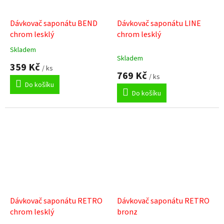
Dávkovač saponátu BEND
Dávkovač saponátu LINE
chrom lesklý
chrom lesklý
Skladem
Průměrné
Skladem
hodnocení
359 Kč
/ ks
produktu
769 Kč
/ ks
je
Do košíku
5,0
Do košíku
z
5
hvězdiček.
Dávkovač saponátu RETRO
Dávkovač saponátu RETRO
chrom lesklý
bronz