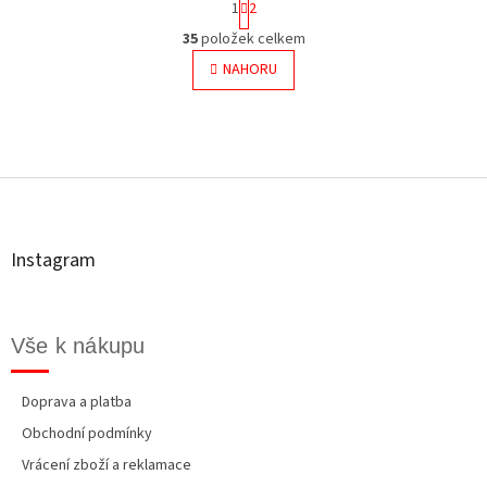
1
2
t
O
r
35
položek celkem
v
á
l
NAHORU
n
á
k
o
d
v
a
á
c
Z
n
í
á
í
p
p
r
a
v
t
k
Instagram
í
y
v
ý
p
Vše k nákupu
i
s
u
Doprava a platba
Obchodní podmínky
Vrácení zboží a reklamace