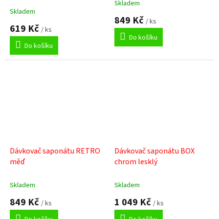
Skladem
Průměrné
Skladem
hodnocení
849 Kč
/ ks
produktu
619 Kč
/ ks
je
Do košíku
3,0
Do košíku
z
5
hvězdiček.
Dávkovač saponátu RETRO
Dávkovač saponátu BOX
měď
chrom lesklý
Skladem
Skladem
849 Kč
1 049 Kč
/ ks
/ ks