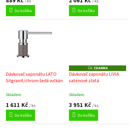
889 Kč
2 061 Kč
/ ks
/ ks
Do košíku
Do košíku
ZDARMA
Z
D
Dávkovač saponátu LATO
Dávkovač saponátu LIVIA
A
Silgranit/chrom šedá vulkán
saténově zlatá
R
M
A
Skladem
Skladem
1 611 Kč
3 951 Kč
/ ks
/ ks
Do košíku
Do košíku