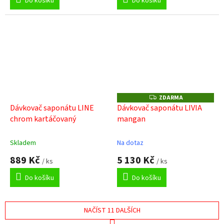
Do košíku
Do košíku
ZDARMA
Z
D
Dávkovač saponátu LINE
Dávkovač saponátu LIVIA
A
chrom kartáčovaný
mangan
R
M
A
Skladem
Na dotaz
889 Kč
5 130 Kč
/ ks
/ ks
Do košíku
Do košíku
NAČÍST 11 DALŠÍCH
S