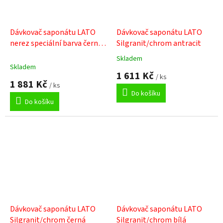
Dávkovač saponátu LATO
Dávkovač saponátu LATO
nerez speciální barva černá
Silgranit/chrom antracit
matt
Skladem
Průměrné
Skladem
hodnocení
1 611 Kč
/ ks
produktu
1 881 Kč
/ ks
je
Do košíku
5,0
Do košíku
z
5
hvězdiček.
Dávkovač saponátu LATO
Dávkovač saponátu LATO
Silgranit/chrom černá
Silgranit/chrom bílá