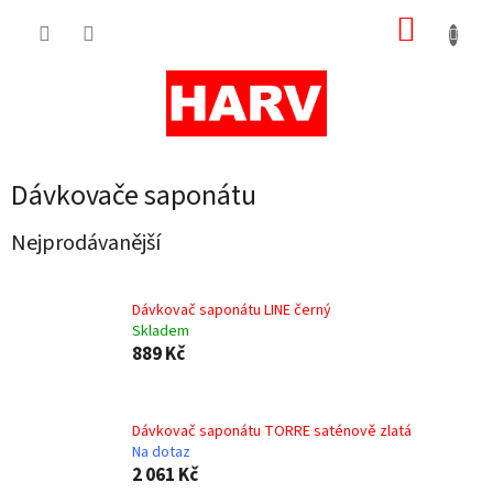
Přejít
NÁKUP
na
obsah
KOŠÍK
Dávkovače saponátu
Nejprodávanější
Dávkovač saponátu LINE černý
Skladem
889 Kč
Dávkovač saponátu TORRE saténově zlatá
Na dotaz
2 061 Kč