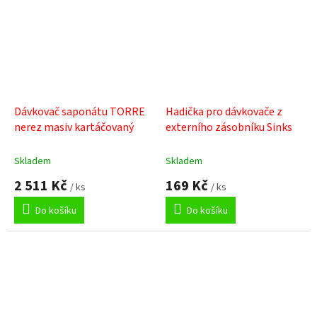
Dávkovač saponátu TORRE
Hadička pro dávkovače z
nerez masiv kartáčovaný
externího zásobníku Sinks
Skladem
Skladem
2 511 Kč
169 Kč
/ ks
/ ks
Do košíku
Do košíku