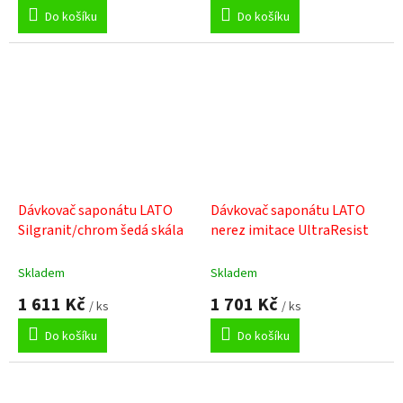
Do košíku
Do košíku
Dávkovač saponátu LATO
Dávkovač saponátu LATO
Silgranit/chrom šedá skála
nerez imitace UltraResist
Skladem
Skladem
1 611 Kč
1 701 Kč
/ ks
/ ks
Do košíku
Do košíku