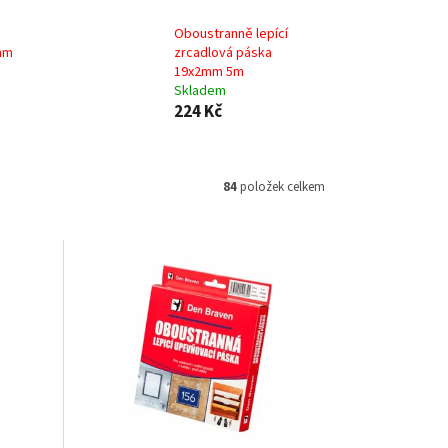
Oboustranně lepící
mm
zrcadlová páska
19x2mm 5m
Skladem
224 Kč
84
položek celkem