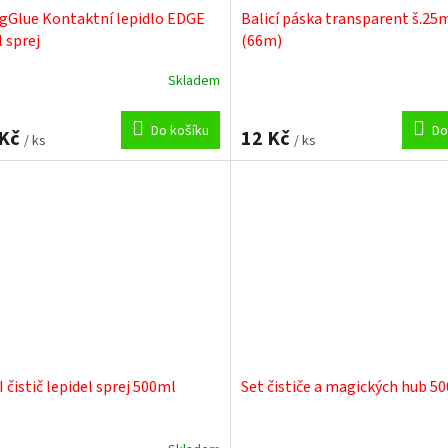
gGlue Kontaktní lepidlo EDGE
Balicí páska transparent š.2
 sprej
(66m)
Skladem
Do košíku
Do
 Kč
12 Kč
/ ks
/ ks
 čistič lepidel sprej 500ml
Set čističe a magických hub 5