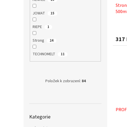
u
ů
Stron
k
500ml
t
JOWAT
15
ů
RIEPE
1
317
Strong
24
TECHNOMELT
11
Položek k zobrazení:
84
PROFI
Přeskočit
Kategorie
kategorie