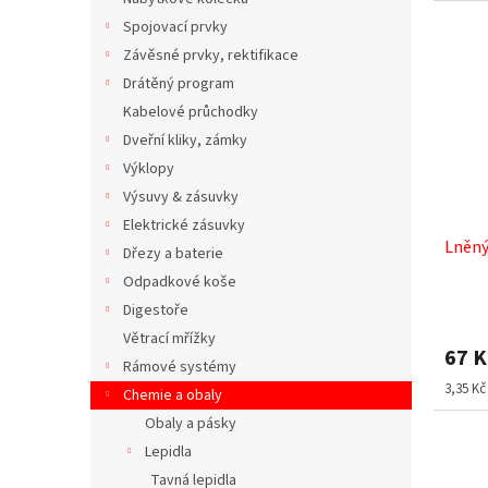
Spojovací prvky
Závěsné prvky, rektifikace
Drátěný program
Kabelové průchodky
Dveřní kliky, zámky
Výklopy
Výsuvy & zásuvky
Elektrické zásuvky
Lněný
Dřezy a baterie
Odpadkové koše
Digestoře
Větrací mřížky
67 
Rámové systémy
Měrná
3,35 Kč
Chemie a obaly
cena:
Obaly a pásky
Lepidla
Tavná lepidla