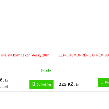
 olej na kompaktní desky 20ml
LEP-CHEMOPRÉN EXTRÉM 30
Skladem
Kč
/ ks
Do
225 Kč
Do košíku
/ ks
 / 1 ml