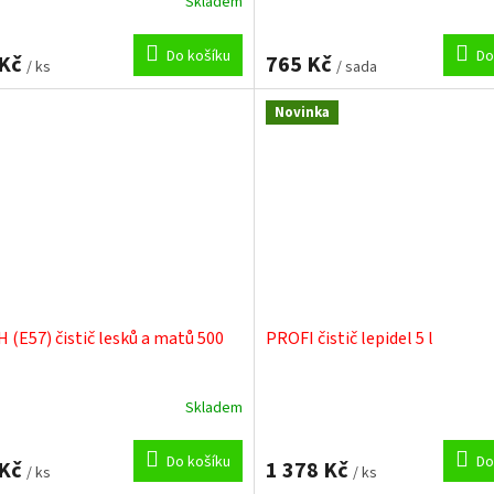
Skladem
Do košíku
Do
 Kč
765 Kč
/ ks
/ sada
Novinka
H (E57) čistič lesků a matů 500
PROFI čistič lepidel 5 l
Skladem
Do košíku
Do
 Kč
1 378 Kč
/ ks
/ ks