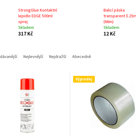
StrongGlue Kontaktní
Balicí páska
lepidlo EDGE 500ml
transparent š.25
sprej
(66m)
Skladem
Skladem
317 Kč
12 Kč
dávanější
Nejlevnější
Nejdražší
Abecedně
Výprodej