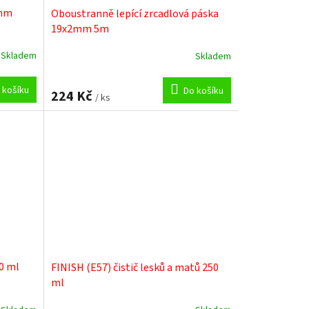
5mm
Oboustranně lepící zrcadlová páska
19x2mm 5m
Skladem
Skladem
 košíku
Do košíku
224 Kč
/ ks
00 ml
FINISH (E57) čistič lesků a matů 250
ml