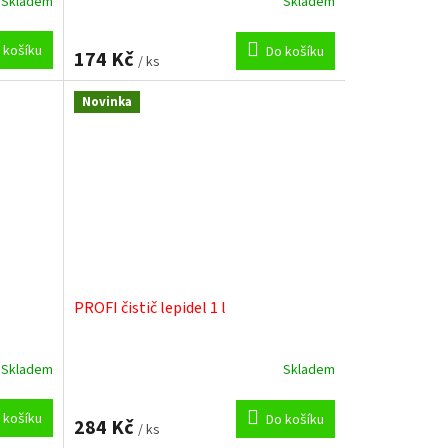
Skladem
Skladem
 košíku
Do košíku
174 Kč
/ ks
Novinka
PROFI čistič lepidel 1 l
Skladem
Skladem
 košíku
Do košíku
284 Kč
/ ks