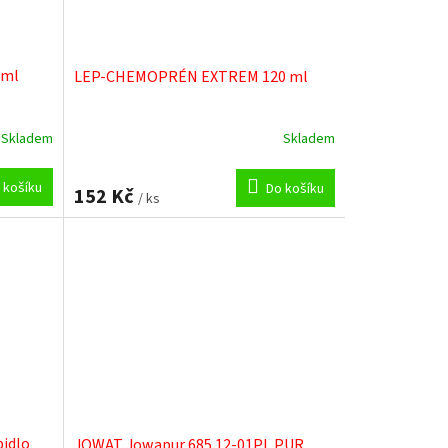
 ml
LEP-CHEMOPRÉN EXTREM 120 ml
Skladem
Skladem
Průměrné
hodnocení
produktu
 košíku
Do košíku
152 Kč
je
/ ks
5,0
z
5
hvězdiček.
pidlo
JOWAT Jowapur 685.12-01PL PUR