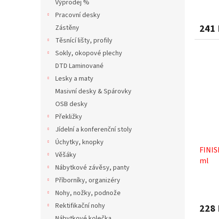
Výprodej %
Pracovní desky
241
Zástěny
Těsnící lišty, profily
Sokly, okopové plechy
DTD Laminované
Lesky a maty
Masivní desky & Spárovky
OSB desky
Překližky
Jídelní a konferenční stoly
Úchytky, knopky
FINIS
Věšáky
ml
Nábytkové závěsy, panty
Příborníky, organizéry
Nohy, nožky, podnože
Rektifikační nohy
228
Nábytkové kolečka