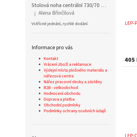
Stolová noha centrální 730/70 mm stříbrná
Alena Břinčilová
|
Hodnocení produktu je 5 z 5 hvězdiček.
LEP-P
Vstřícné jednání, rychlé dodání.
Informace pro vás
405
Kontakt
Vrácení zboží a reklamace
Výdejní místa plošného materiálu a
nářezová centra
Nářez pracovní desky a zástěny
B2B - velkoobchod
Hodnocení obchodu
Doprava a platba
Obchodní podmínky
Podmínky ochrany osobních údajů
LEP-