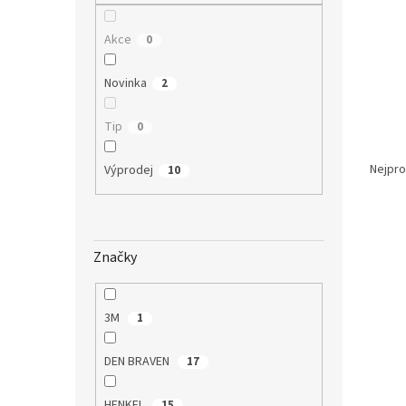
n
e
Akce
l
0
Novinka
2
Tip
0
Ř
a
Nejpro
Výprodej
10
z
e
V
n
ý
í
Značky
p
p
i
r
s
o
3M
1
p
d
r
u
DEN BRAVEN
17
o
k
d
t
HENKEL
15