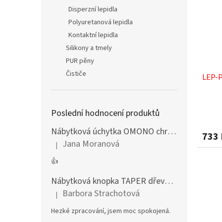
Disperzní lepidla
Polyuretanová lepidla
Kontaktní lepidla
Silikony a tmely
PUR pěny
Čističe
LEP-P
Poslední hodnocení produktů
Nábytková úchytka OMONO chrom lesklý
733
Jana Moranová
|
Hodnocení produktu je 5 z 5 hvězdiček.
👍
Nábytková knopka TAPER dřevěná dub lakovaný
Barbora Strachotová
|
Hodnocení produktu je 5 z 5 hvězdiček.
Hezké zpracování, jsem moc spokojená.