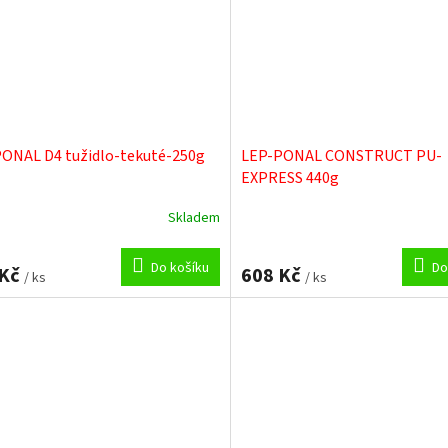
ONAL D4 tužidlo-tekuté-250g
LEP-PONAL CONSTRUCT PU-
EXPRESS 440g
Skladem
Do košíku
Do
 Kč
608 Kč
/ ks
/ ks