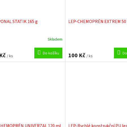
ONAL STATIK 165 g
LEP-CHEMOPRÉN EXTREM 50
Skladem
Do košíku
Do
 Kč
100 Kč
/ ks
/ ks
CHEMOPRÉN UNIVERZAL 120 ml
LEP-Rychlé konstrukční PU le