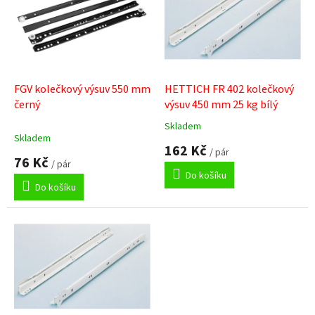
i
s
p
r
o
d
FGV kolečkový výsuv 550 mm
HETTICH FR 402 kolečkový
u
černý
výsuv 450 mm 25 kg bílý
k
Skladem
Průměrné
t
Skladem
hodnocení
162 Kč
ů
/ pár
produktu
76 Kč
/ pár
je
Do košíku
4,0
Do košíku
z
5
hvězdiček.