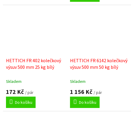
5
hvězdiček.
HETTICH FR 402 kolečkový
HETTICH FR 6142 kolečkový
výsuv 500 mm 25 kg bílý
výsuv 500 mm 50 kg bílý
Skladem
Skladem
172 Kč
1 156 Kč
/ pár
/ pár
Do košíku
Do košíku