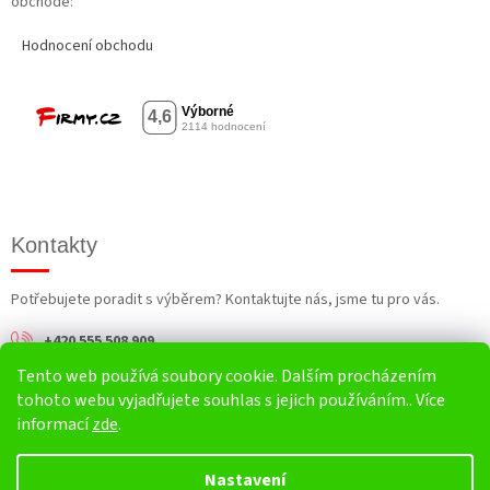
obchodě:
Hodnocení obchodu
Kontakty
Potřebujete poradit s výběrem? Kontaktujte nás, jsme tu pro vás.
+420 555 508 909
Tento web používá soubory cookie. Dalším procházením
info@harv.cz
tohoto webu vyjadřujete souhlas s jejich používáním.. Více
informací
zde
.
Nastavení