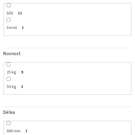
bílá
11
černá
1
Nosnost
25 kg
9
50 kg
3
Délka
600 mm
1