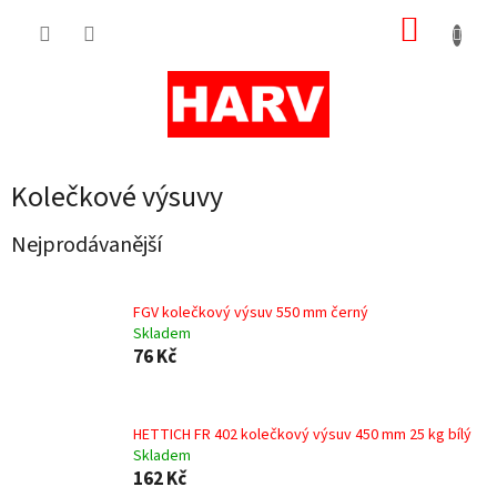
Přejít
NÁKUP
na
obsah
KOŠÍK
Kolečkové výsuvy
Nejprodávanější
FGV kolečkový výsuv 550 mm černý
Skladem
76 Kč
HETTICH FR 402 kolečkový výsuv 450 mm 25 kg bílý
Skladem
162 Kč