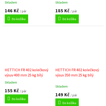
Skladem
Skladem
146 Kč
185 Kč
/ pár
/ pár
Do košíku
Do košíku
HETTICH FR 402 kolečkový
HETTICH FR 402 kolečkový
výsuv 400 mm 25 kg bílý
výsuv 350 mm 25 kg bílý
Skladem
Průměrné
Skladem
hodnocení
155 Kč
/ pár
produktu
149 Kč
/ pár
je
Do košíku
5,0
Do košíku
z