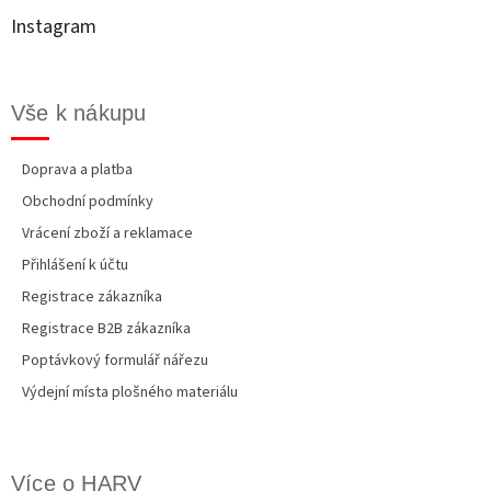
t
p
Instagram
r
í
v
k
y
Vše k nákupu
v
ý
p
Doprava a platba
i
Obchodní podmínky
s
u
Vrácení zboží a reklamace
Přihlášení k účtu
Registrace zákazníka
Registrace B2B zákazníka
Poptávkový formulář nářezu
Výdejní místa plošného materiálu
Více o HARV