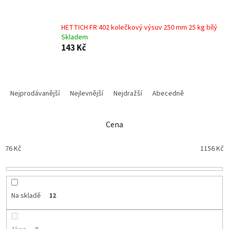
HETTICH FR 402 kolečkový výsuv 250 mm 25 kg bílý
Skladem
143 Kč
Ř
a
Nejprodávanější
Nejlevnější
Nejdražší
Abecedně
z
e
n
Cena
í
p
76
Kč
1156
Kč
r
o
d
u
Na skladě
12
k
t
ů