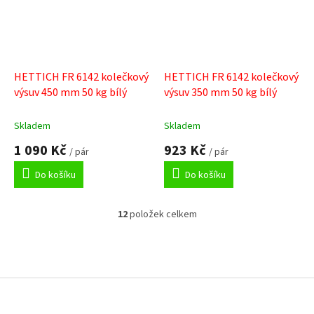
HETTICH FR 6142 kolečkový
HETTICH FR 6142 kolečkový
výsuv 450 mm 50 kg bílý
výsuv 350 mm 50 kg bílý
Skladem
Skladem
1 090 Kč
923 Kč
/ pár
/ pár
Do košíku
Do košíku
12
položek celkem
O
v
l
á
Z
d
á
a
p
c
a
í