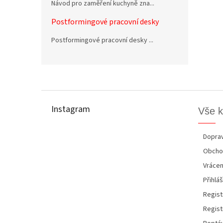
Návod pro zaměření kuchyně zna...
Postformingové pracovní desky
Postformingové pracovní desky ...
Z
á
p
Instagram
Vše 
a
t
í
Doprav
Obcho
Vrácen
Přihláš
Regist
Regist