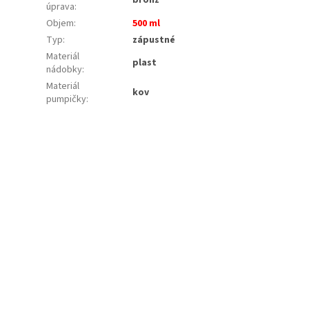
úprava
:
Objem
:
500 ml
Typ
:
zápustné
Materiál
plast
nádobky
:
Materiál
kov
pumpičky
: