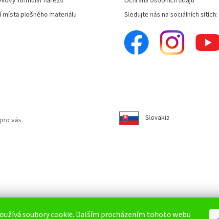
kový formulář nářezu
Ochrana osobních údajů
í místa plošného materiálu
Sledujte nás na sociálních sítích:
Slovakia
pro vás.
oužívá soubory cookie. Dalším procházením tohoto webu