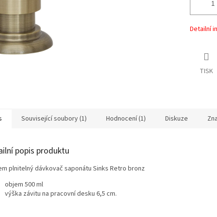
Detailní 
TISK
s
Související soubory (1)
Hodnocení (1)
Diskuze
Zn
ailní popis produktu
em plnitelný dávkovač saponátu Sinks Retro bronz
objem 500 ml
výška závitu na pracovní desku 6,5 cm.