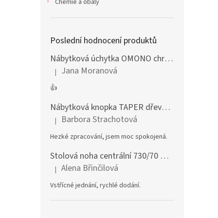
Chemie a obaly
Poslední hodnocení produktů
Nábytková úchytka OMONO chrom lesklý
Jana Moranová
|
Hodnocení produktu je 5 z 5 hvězdiček.
👍
Nábytková knopka TAPER dřevěná dub lakovaný
Barbora Strachotová
|
Hodnocení produktu je 5 z 5 hvězdiček.
Hezké zpracování, jsem moc spokojená.
Stolová noha centrální 730/70 mm stříbrná
Alena Břinčilová
|
Hodnocení produktu je 5 z 5 hvězdiček.
Vstřícné jednání, rychlé dodání.