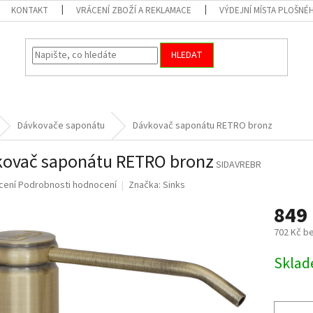
KONTAKT
VRÁCENÍ ZBOŽÍ A REKLAMACE
VÝDEJNÍ MÍSTA PLOŠNÉ
HLEDAT
Dávkovače saponátu
Dávkovač saponátu RETRO bronz
ovač saponátu RETRO bronz
SIDAVREBR
né
cení
Podrobnosti hodnocení
Značka:
Sinks
ní
849
u
702 Kč b
Měrná
Skla
cena:
ek.