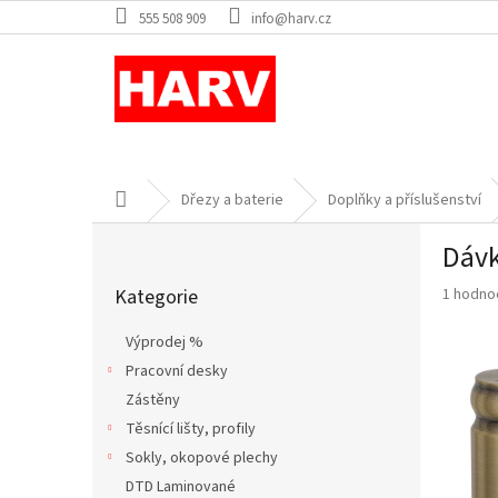
Přejít
555 508 909
info@harv.cz
na
obsah
Domů
Dřezy a baterie
Doplňky a příslušenství
P
Dávk
o
Přeskočit
s
Průměr
Kategorie
1 hodno
kategorie
t
hodnoce
r
produkt
Výprodej %
a
je
Pracovní desky
n
3,0
z
Zástěny
n
5
í
Těsnící lišty, profily
hvězdič
p
Sokly, okopové plechy
a
DTD Laminované