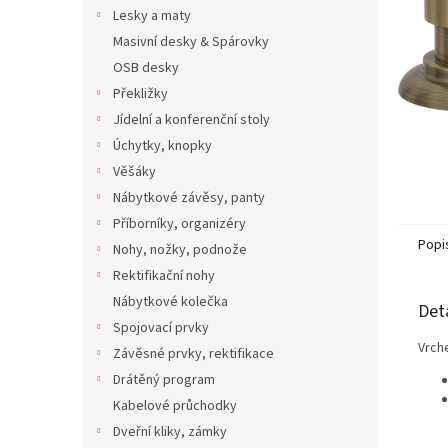
n
Lesky a maty
e
Masivní desky & Spárovky
l
OSB desky
Překližky
Jídelní a konferenční stoly
Úchytky, knopky
Věšáky
Nábytkové závěsy, panty
Příborníky, organizéry
Popi
Nohy, nožky, podnože
Rektifikační nohy
Nábytkové kolečka
Det
Spojovací prvky
Vrch
Závěsné prvky, rektifikace
Drátěný program
Kabelové průchodky
Dveřní kliky, zámky