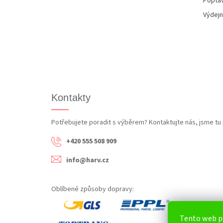
Poptáv
Výdejn
Kontakty
Potřebujete poradit s výběrem? Kontaktujte nás, jsme tu 
+420 555 508 909
info@harv.cz
Oblíbené způsoby dopravy:
Tento web p