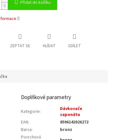
Přidat do košíku
informace
ZEPTAT SE
HLÍDAT
SDÍLET
ačka
Doplňkové parametry
Dávkovače
Kategorie
:
saponátu
EAN
:
8596142026272
Barva
:
bronz
Povrchová
bronz