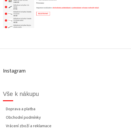
Z
á
p
a
t
Instagram
í
Vše k nákupu
Doprava a platba
Obchodní podmínky
Vrácení zboží a reklamace