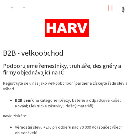
Přejít
NÁKUP
na
obsah
KOŠÍK
B2B - velkoobchod
Podporujeme řemeslníky, truhláře, designéry a
firmy objednávající na IČ
Registrujte se u nás jako velkoobchodní partner a získejte řadu slev a
výhod.
B2B ceník
na kategorie (Dřezy, baterie a odpadkové koše;
Kování; Elektrické zásuvky; Plošný materiál)
navíc získáte:
Věrnostní slevu +2% při odběru nad 70.000 Kč (součet všech
objednávek)