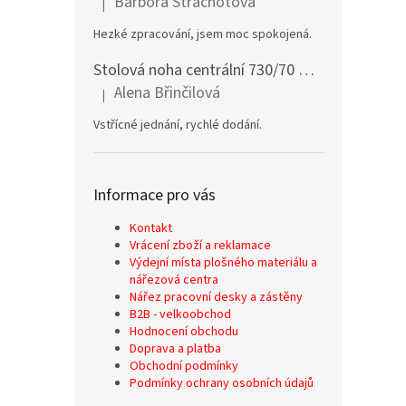
Barbora Strachotová
|
Hodnocení produktu je 5 z 5 hvězdiček.
Hezké zpracování, jsem moc spokojená.
Stolová noha centrální 730/70 mm stříbrná
Alena Břinčilová
|
Hodnocení produktu je 5 z 5 hvězdiček.
Vstřícné jednání, rychlé dodání.
Informace pro vás
Kontakt
Vrácení zboží a reklamace
Výdejní místa plošného materiálu a
nářezová centra
Nářez pracovní desky a zástěny
B2B - velkoobchod
Hodnocení obchodu
Doprava a platba
Obchodní podmínky
Podmínky ochrany osobních údajů