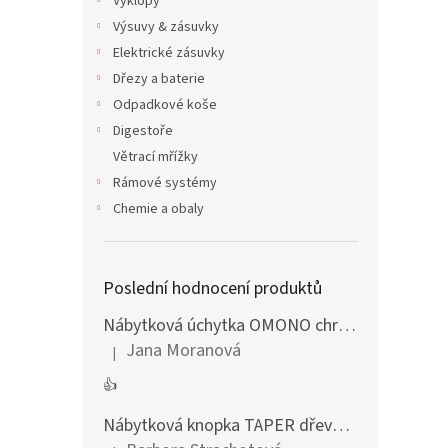
Výklopy
Výsuvy & zásuvky
Elektrické zásuvky
Dřezy a baterie
Odpadkové koše
Digestoře
Větrací mřížky
Rámové systémy
Chemie a obaly
Poslední hodnocení produktů
Nábytková úchytka OMONO chrom lesklý
Jana Moranová
|
Hodnocení produktu je 5 z 5 hvězdiček.
👍
Nábytková knopka TAPER dřevěná dub lakovaný