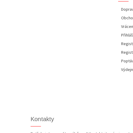
t
í
Doprav
Obcho
Vrácen
Přihláš
Regist
Regist
Poptáv
Výdejn
Kontakty