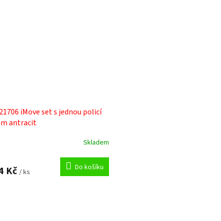
21706 iMove set s jednou policí
m antracit
Skladem
Do košíku
4 Kč
/ ks
O
v
l