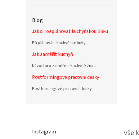
Blog
Jak si rozplánovat kuchyňskou linku
Při plánování kuchyňské linky ...
Jak zaměřit kuchyň
Návod pro zaměření kuchyně zna...
Postformingové pracovní desky
Postformingové pracovní desky ...
Z
á
p
Instagram
Vše 
a