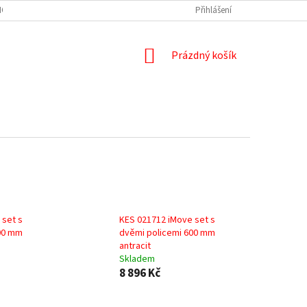
HO MATERIÁLU A NÁŘEZOVÁ CENTRA
NÁŘEZ PRACOVNÍ DESKY A ZÁSTĚNY
Přihlášení
NÁKUPNÍ
Prázdný košík
KOŠÍK
 set s
KES 021712 iMove set s
00 mm
dvěmi policemi 600 mm
antracit
Skladem
8 896 Kč