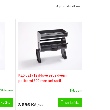
4
položek celkem
KES 021712 iMove set s dvěmi
policemi 600 mm antracit
Skladem
Skladem
 košíku
Do košíku
8 896 Kč
/ ks