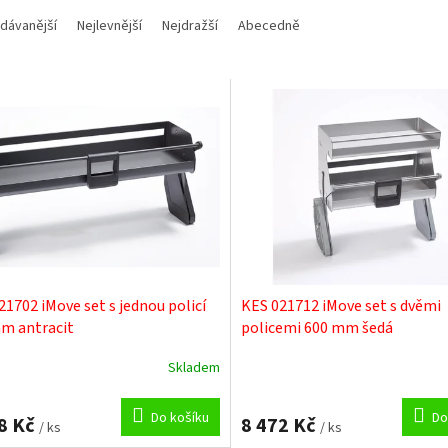
dávanější
Nejlevnější
Nejdražší
Abecedně
21702 iMove set s jednou policí
KES 021712 iMove set s dvěmi
m antracit
policemi 600 mm šedá
Skladem
Do košíku
Do
8 Kč
8 472 Kč
/ ks
/ ks