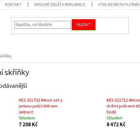
KONTAKT
VRÁCENÍ ZBOŽÍ A REKLAMACE
VÝDEJNÍ MÍSTA PLOŠNÉ
HLEDAT
skříňky
í skříňky
odávanější
KES 021702 iMove set s
KES 021712 iMove
jednou policí 600 mm
dvěmi policemi 6
antracit
šedá
Skladem
Skladem
7 208 Kč
8 472 Kč