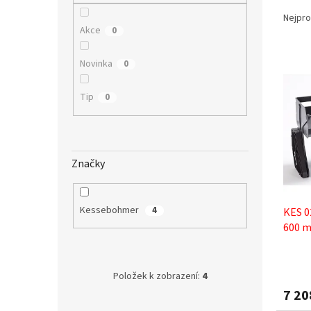
Ř
n
a
e
Nejpro
z
Akce
l
0
e
V
n
Novinka
0
ý
í
p
p
Tip
0
i
r
s
o
p
d
r
u
Značky
o
k
d
t
u
ů
Kessebohmer
4
KES 0
k
600 m
t
ů
Položek k zobrazení:
4
7 20