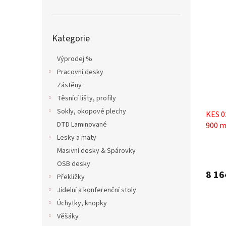
Přeskočit
Kategorie
kategorie
Výprodej %
Pracovní desky
Zástěny
Těsnící lišty, profily
Sokly, okopové plechy
KES 0
DTD Laminované
900 m
Lesky a maty
Masivní desky & Spárovky
OSB desky
8 16
Překližky
Jídelní a konferenční stoly
Úchytky, knopky
Věšáky