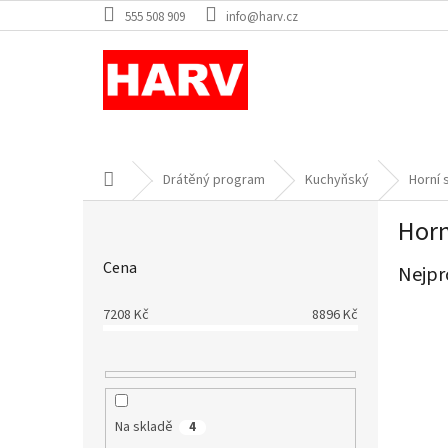
Přejít
555 508 909
info@harv.cz
na
obsah
Domů
Drátěný program
Kuchyňský
Horní 
P
Horn
o
s
Cena
Nejpr
t
r
7208
Kč
8896
Kč
a
n
n
í
p
Na skladě
a
4