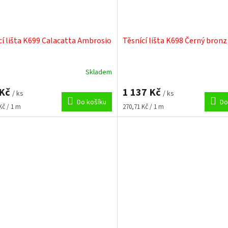
cí lišta K699 Calacatta Ambrosio
Těsnící lišta K698 Černý bronz
Skladem
 Kč
1 137 Kč
/ ks
/ ks
Do košíku
Do
Měrná
Kč / 1 m
270,71 Kč / 1 m
cena: