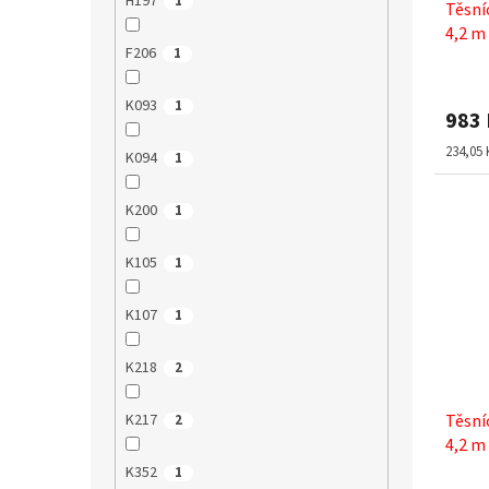
H197
1
Těsní
4,2 m
F206
1
K093
1
983
Měrná
234,05 
K094
1
cena:
K200
1
K105
1
K107
1
K218
2
K217
Těsní
2
4,2 m
K352
1