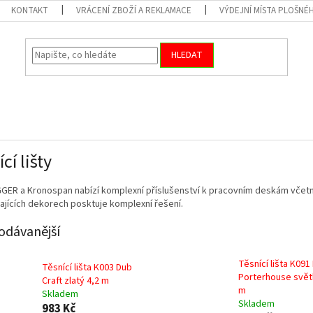
KONTAKT
VRÁCENÍ ZBOŽÍ A REKLAMACE
VÝDEJNÍ MÍSTA PLOŠNÉ
HLEDAT
cí lišty
GER a Kronospan nabízí komplexní příslušenství k pracovním deskám včetně 
jících dekorech posktuje komplexní řešení.
odávanější
Těsnící lišta K091
Těsnící lišta K003 Dub
Porterhouse světl
Craft zlatý 4,2 m
m
Skladem
Skladem
983 Kč