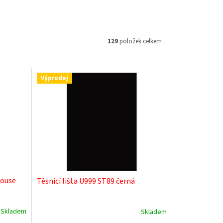
129
položek celkem
Výprodej
house
Těsnící lišta U999 ST89 černá
Skladem
Skladem