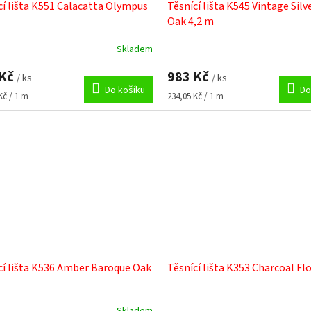
cí lišta K551 Calacatta Olympus
Těsnící lišta K545 Vintage Silv
Oak 4,2 m
Skladem
 Kč
983 Kč
/ ks
/ ks
Do košíku
Do
Měrná
Kč / 1 m
234,05 Kč / 1 m
cena:
cí lišta K536 Amber Baroque Oak
Těsnící lišta K353 Charcoal Fl