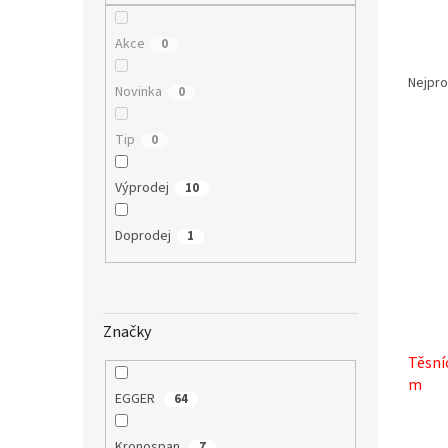
n
e
Akce
l
0
Ř
a
Nejpro
Novinka
0
z
e
Tip
0
V
n
ý
í
p
p
Výprodej
10
i
r
s
o
Doprodej
1
p
d
r
u
o
k
d
t
Značky
u
ů
Těsníc
k
m
t
EGGER
64
ů
Kronospan
7