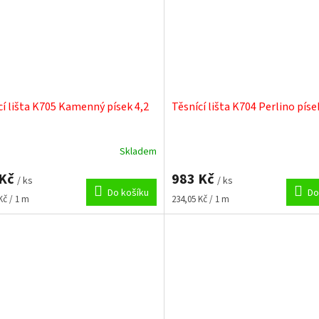
cí lišta K705 Kamenný písek 4,2
Těsnící lišta K704 Perlino píse
Skladem
 Kč
983 Kč
/ ks
/ ks
Do košíku
Do
Měrná
Kč / 1 m
234,05 Kč / 1 m
cena: