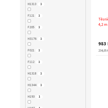
H1313
1
F121
1
Těsní
4,2 m
F205
1
H3176
1
983
F021
Měrná
1
234,05 
cena:
F112
1
H1318
1
H1344
1
H193
1