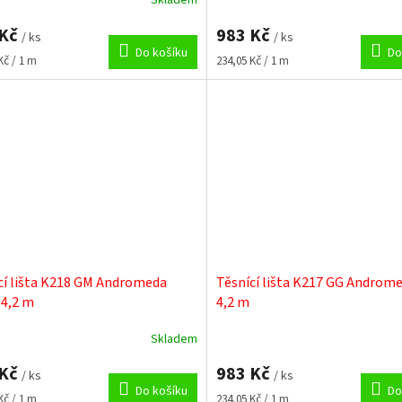
Skladem
 Kč
983 Kč
/ ks
/ ks
Do košíku
Do
Měrná
Kč / 1 m
234,05 Kč / 1 m
cena:
cí lišta K218 GM Andromeda
Těsnící lišta K217 GG Androme
 4,2 m
4,2 m
Skladem
 Kč
983 Kč
/ ks
/ ks
Do košíku
Do
Měrná
Kč / 1 m
234,05 Kč / 1 m