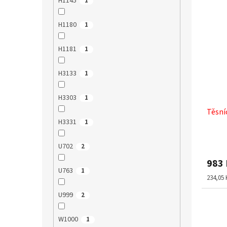
H1145
1
H1180
1
H1181
1
H3133
1
H3303
1
Těsní
H3331
1
U702
2
983
U763
1
Měrná
234,05 
cena:
U999
2
W1000
1