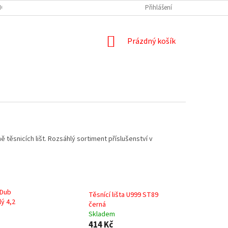
HO MATERIÁLU A NÁŘEZOVÁ CENTRA
NÁŘEZ PRACOVNÍ DESKY A ZÁSTĚNY
Přihlášení
NÁKUPNÍ
Prázdný košík
KOŠÍK
těsnicích lišt. Rozsáhlý sortiment příslušenství v
 Dub
Těsnící lišta U999 ST89
ý 4,2
černá
Skladem
414 Kč