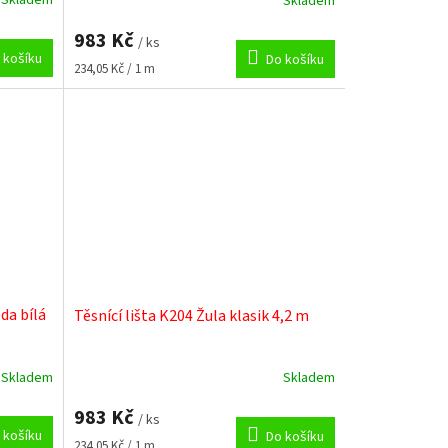
Skladem
Skladem
983 Kč
/ ks
 košíku
Do košíku
Měrná
234,05 Kč / 1 m
cena:
da bílá
Těsnící lišta K204 Žula klasik 4,2 m
Skladem
Skladem
983 Kč
/ ks
 košíku
Do košíku
Měrná
234,05 Kč / 1 m