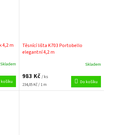
k 4,2 m
Těsnící lišta K703 Portobello
elegantní 4,2 m
Skladem
Skladem
983 Kč
/ ks
 košíku
Do košíku
Měrná
234,05 Kč / 1 m
cena: