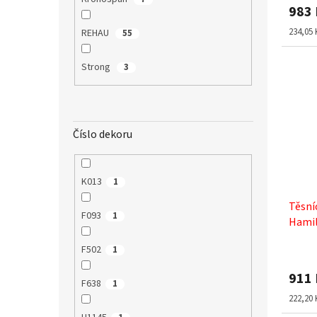
983
Měrná
234,05 
REHAU
55
cena:
Strong
3
Číslo dekoru
K013
1
Těsní
F093
1
Hamil
F502
1
911
F638
1
Měrná
222,20 
cena: