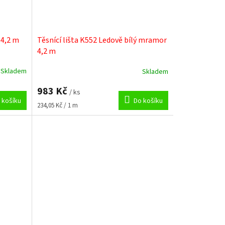
 4,2 m
Těsnící lišta K552 Ledově bílý mramor
4,2 m
Skladem
Skladem
983 Kč
/ ks
 košíku
Do košíku
Měrná
234,05 Kč / 1 m
cena: