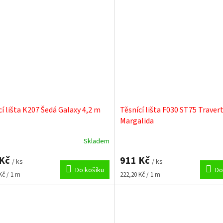
cí lišta K207 Šedá Galaxy 4,2 m
Těsnící lišta F030 ST75 Traver
Margalida
Skladem
 Kč
911 Kč
/ ks
/ ks
Do košíku
Do
Měrná
Kč / 1 m
222,20 Kč / 1 m
cena: