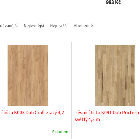
983 Kč
dávanější
Nejlevnější
Nejdražší
Abecedně
í lišta K003 Dub Craft zlatý 4,2
Těsnící lišta K091 Dub Porter
světlý 4,2 m
Skladem