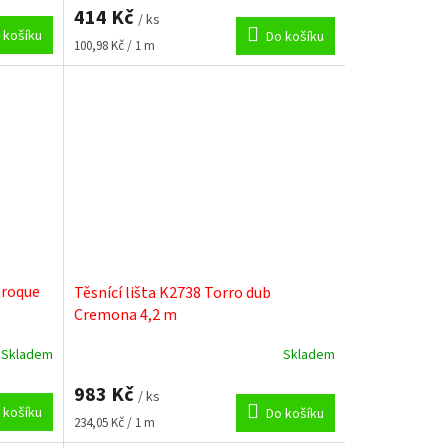
414 Kč
/ ks
 košíku
Do košíku
Měrná
100,98 Kč / 1 m
cena:
aroque
Těsnící lišta K2738 Torro dub
Cremona 4,2 m
Skladem
Skladem
983 Kč
/ ks
 košíku
Do košíku
Měrná
234,05 Kč / 1 m
cena: