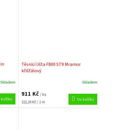
tin
Těsnící lišta F800 ST9 Mramor
křišťálový
Skladem
Skladem
911 Kč
/ ks
 košíku
Do košíku
Měrná
222,20 Kč / 1 m
cena: