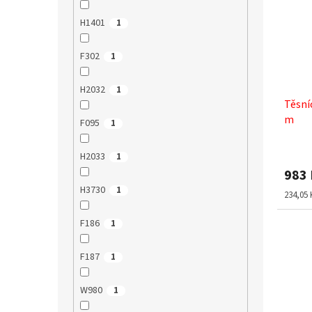
H1401
1
F302
1
H2032
1
Těsní
m
F095
1
H2033
1
983
H3730
1
Měrná
234,05 
cena:
F186
1
F187
1
W980
1