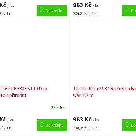
 Kč
983 Kč
/ ks
/ ks
Do košíku
Do
Měrná
Kč / 1 m
234,05 Kč / 1 m
cena:
cí lišta H3303 ST10 Dub
Těsnící lišta K537 Ristretto B
ton přírodní
Oak 4,2 m
Skladem
 Kč
983 Kč
/ ks
/ ks
Do košíku
Do
Měrná
Kč / 1 m
234,05 Kč / 1 m
cena: