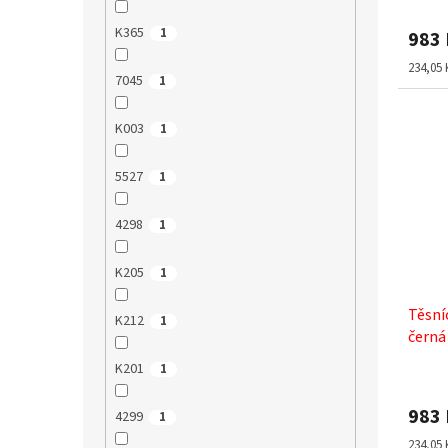
K365
1
983
Měrná
234,05 
7045
1
cena:
K003
1
5527
1
4298
1
K205
1
Těsní
K212
1
černá
K201
1
983
4299
1
Měrná
234,05 