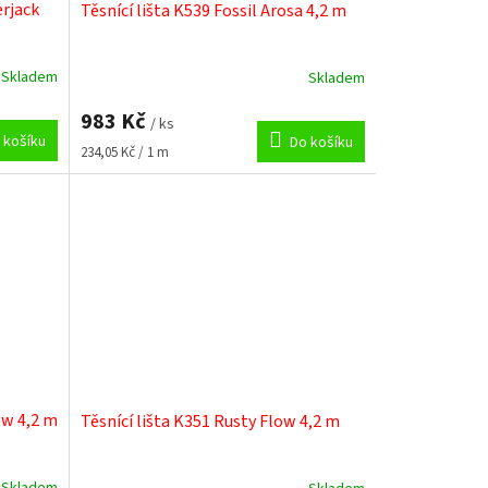
erjack
Těsnící lišta K539 Fossil Arosa 4,2 m
Skladem
Skladem
983 Kč
/ ks
 košíku
Do košíku
Měrná
234,05 Kč / 1 m
cena:
ow 4,2 m
Těsnící lišta K351 Rusty Flow 4,2 m