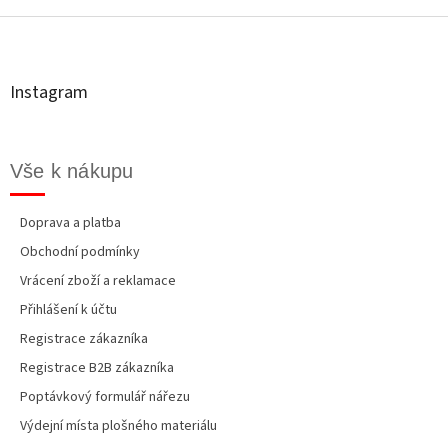
n
í
á
í
p
p
r
a
v
t
k
Instagram
í
y
v
ý
p
Vše k nákupu
i
s
u
Doprava a platba
Obchodní podmínky
Vrácení zboží a reklamace
Přihlášení k účtu
Registrace zákazníka
Registrace B2B zákazníka
Poptávkový formulář nářezu
Výdejní místa plošného materiálu