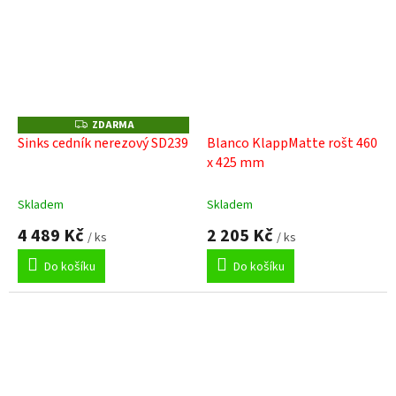
ZDARMA
Z
D
Sinks cedník nerezový SD239
Blanco KlappMatte rošt 460
A
x 425 mm
R
M
A
Skladem
Skladem
4 489 Kč
2 205 Kč
/ ks
/ ks
Do košíku
Do košíku