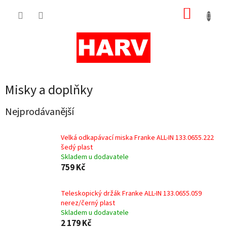
Přejít
NÁKUP
na
obsah
KOŠÍK
Misky a doplňky
Nejprodávanější
Velká odkapávací miska Franke ALL-IN 133.0655.222
šedý plast
Skladem u dodavatele
759 Kč
Teleskopický držák Franke ALL-IN 133.0655.059
nerez/černý plast
Skladem u dodavatele
2 179 Kč