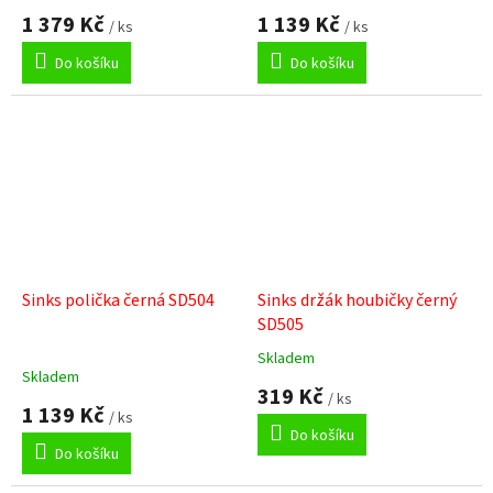
1 379 Kč
1 139 Kč
/ ks
/ ks
Do košíku
Do košíku
Sinks polička černá SD504
Sinks držák houbičky černý
SD505
Skladem
Průměrné
Skladem
hodnocení
319 Kč
/ ks
produktu
1 139 Kč
/ ks
je
Do košíku
5,0
Do košíku
z
5