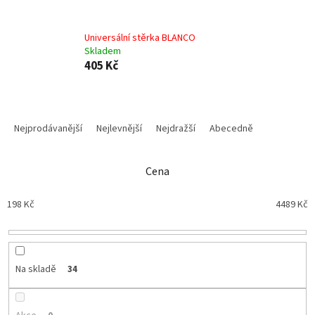
Universální stěrka BLANCO
Skladem
405 Kč
Ř
a
Nejprodávanější
Nejlevnější
Nejdražší
Abecedně
z
e
n
Cena
í
p
198
Kč
4489
Kč
r
o
d
u
Na skladě
34
k
t
ů