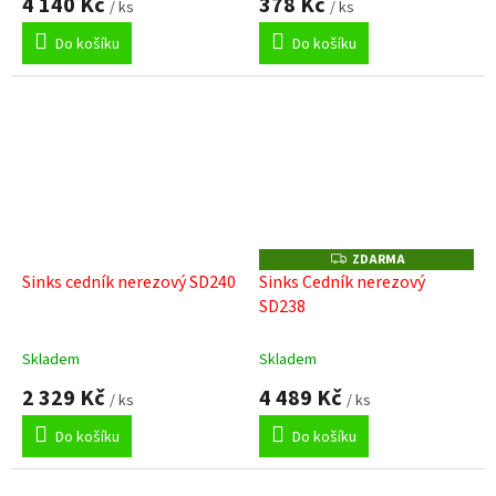
4 140 Kč
378 Kč
/ ks
/ ks
Do košíku
Do košíku
ZDARMA
Z
D
Sinks cedník nerezový SD240
Sinks Cedník nerezový
A
SD238
R
M
A
Skladem
Skladem
2 329 Kč
4 489 Kč
/ ks
/ ks
Do košíku
Do košíku