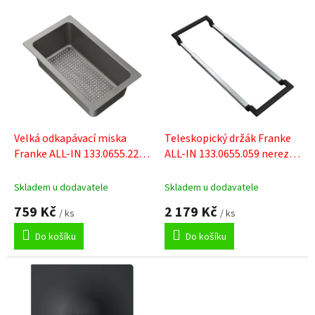
V
ý
p
i
s
p
r
o
d
Velká odkapávací miska
Teleskopický držák Franke
u
Franke ALL-IN 133.0655.222
ALL-IN 133.0655.059 nerez/
k
šedý plast
černý plast
t
Skladem u dodavatele
Skladem u dodavatele
ů
759 Kč
2 179 Kč
/ ks
/ ks
Do košíku
Do košíku