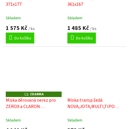
371x177
361x167
Skladem
Skladem
1 575 Kč
1 485 Kč
/ ks
/ ks
Do košíku
Do košíku
ZDARMA
Z
D
Miska děrovaná nerez pro
Miska transp.šedá
A
ZEROX a CLARON
NOVA,JOTA,MULTI,TIPO
R
M
420x200x100
310x160x127
A
Skladem
Skladem