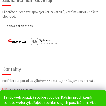
Zákazníci nám důvěřují
Přečtěte si recenze spokojených zákazníků, kteří nakoupili v našem
obchodě:
Hodnocení obchodu
Kontakty
Potřebujete poradit s výběrem? Kontaktujte nás, jsme tu pro vás.
+420 555 508 909
Tento web používá soubory cookie. Dalším procházením
info@harv.cz
tohoto webu vyjadřujete souhlas s jejich používáním.. Více