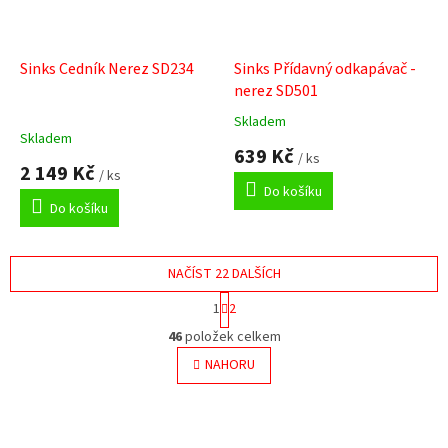
Sinks Cedník Nerez SD234
Sinks Přídavný odkapávač -
nerez SD501
Skladem
Průměrné
Skladem
hodnocení
639 Kč
/ ks
produktu
2 149 Kč
/ ks
je
Do košíku
5,0
Do košíku
z
5
hvězdiček.
NAČÍST 22 DALŠÍCH
S
1
2
t
O
r
46
položek celkem
v
á
l
NAHORU
n
á
k
o
d
v
a
á
c
Z