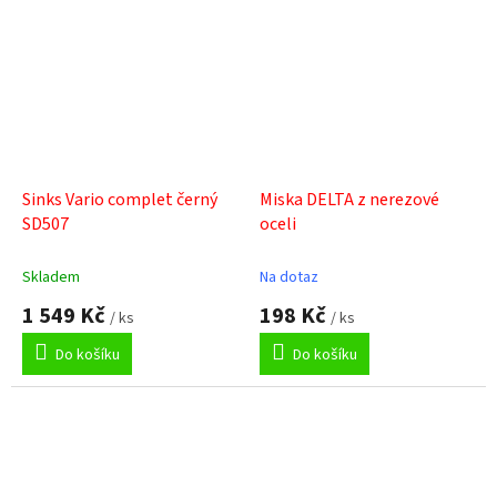
hvězdiček.
Sinks Vario complet černý
Miska DELTA z nerezové
SD507
oceli
Skladem
Na dotaz
1 549 Kč
198 Kč
/ ks
/ ks
Do košíku
Do košíku