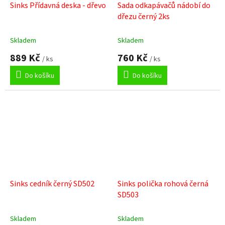
Sinks Přídavná deska - dřevo
Sada odkapávačů nádobí do
dřezu černý 2ks
Skladem
Skladem
889 Kč
760 Kč
/ ks
/ ks
Do košíku
Do košíku
Sinks cedník černý SD502
Sinks polička rohová černá
SD503
Skladem
Skladem