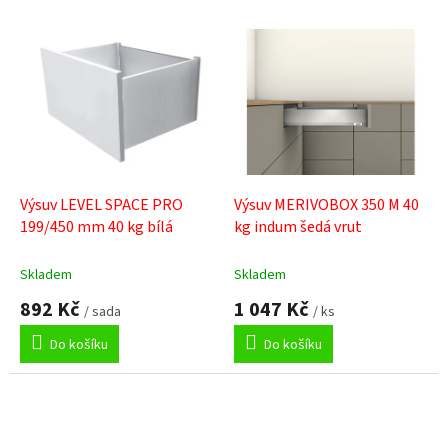
V
ý
p
i
s
p
r
o
d
Výsuv LEVEL SPACE PRO
Výsuv MERIVOBOX 350 M 40
u
199/450 mm 40 kg bílá
kg indum šedá vrut
k
t
Skladem
Skladem
ů
892 Kč
1 047 Kč
/ sada
/ ks
Do košíku
Do košíku