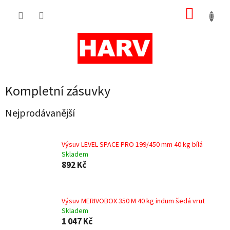
Přejít
NÁKUP
na
obsah
KOŠÍK
Kompletní zásuvky
Nejprodávanější
Výsuv LEVEL SPACE PRO 199/450 mm 40 kg bílá
Skladem
892 Kč
Výsuv MERIVOBOX 350 M 40 kg indum šedá vrut
Skladem
1 047 Kč