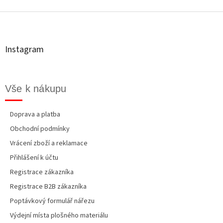
c
Z
n
í
á
í
p
p
r
a
v
t
k
Instagram
í
y
v
ý
p
Vše k nákupu
i
s
u
Doprava a platba
Obchodní podmínky
Vrácení zboží a reklamace
Přihlášení k účtu
Registrace zákazníka
Registrace B2B zákazníka
Poptávkový formulář nářezu
Výdejní místa plošného materiálu