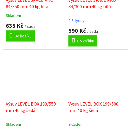
Výsuv LEVEL SPACE PRO
Výsuv LEVEL SPACE PRO
84/350 mm 40 kg bílá
84/300 mm 40 kg bílá
Skladem
Průměrné
2-3 týdny
hodnocení
635 Kč
/ sada
produktu
590 Kč
/ sada
je
Do košíku
5,0
Do košíku
z
5
hvězdiček.
Výsuv LEVEL BOX 199/550
Výsuv LEVEL BOX 199/500
mm 40 kg šedá
mm 40 kg šedá
Skladem
Skladem