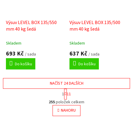
Výsuv LEVEL BOX 135/550
Výsuv LEVEL BOX 135/500
mm 40 kg šedá
mm 40 kg šedá
Skladem
Skladem
693 Kč
637 Kč
/ sada
/ sada
Do košíku
Do košíku
NAČÍST 24 DALŠÍCH
S
1
11
t
O
r
255
položek celkem
v
á
l
NAHORU
n
á
k
o
d
v
a
á