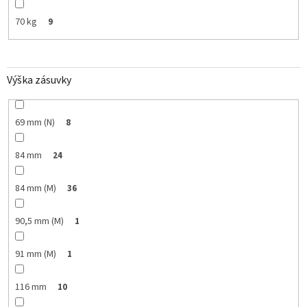
70 kg
9
Výška zásuvky
69 mm (N)
8
84 mm
24
84 mm (M)
36
90,5 mm (M)
1
91 mm (M)
1
116 mm
10