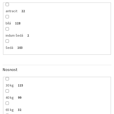
antracit
22
bílá
128
indum šedá
2
šedá
103
Nosnost
30 kg
115
40 kg
99
65 kg
32