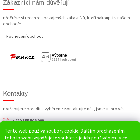
Zákazníci nám důvěřují
Přečtěte si recenze spokojených zákazníků, kteří nakoupili v našem
obchodě:
Hodnocení obchodu
Kontakty
Potřebujete poradit s výběrem? Kontaktujte nás, jsme tu pro vás.
+420 555 508 909
Tento web používá soubory cookie. Dalším procházením
info@harv.cz
tohoto webu vyjadřujete souhlas s jejich používáním.. Více