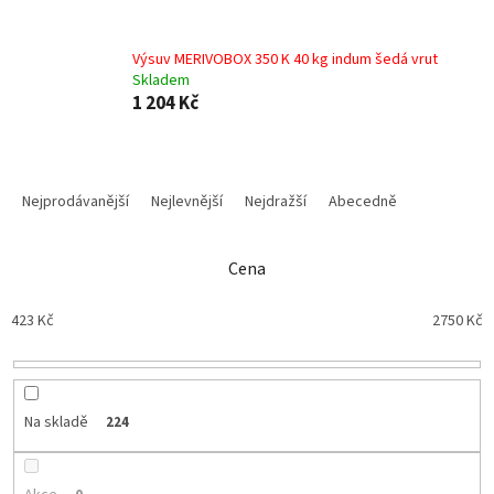
Výsuv MERIVOBOX 350 K 40 kg indum šedá vrut
Skladem
1 204 Kč
Ř
a
Nejprodávanější
Nejlevnější
Nejdražší
Abecedně
z
e
n
Cena
í
p
423
Kč
2750
Kč
r
o
d
u
Na skladě
224
k
t
ů