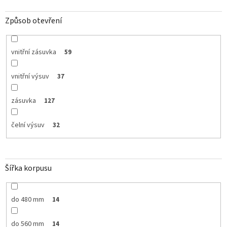
Způsob otevření
vnitřní zásuvka
59
vnitřní výsuv
37
zásuvka
127
čelní výsuv
32
Šířka korpusu
do 480 mm
14
do 560 mm
14