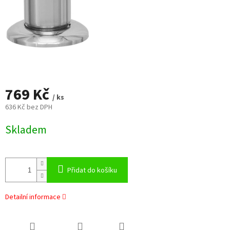
769 Kč
/ ks
636 Kč bez DPH
Měrná
Skladem
cena:
Přidat do košíku
Detailní informace