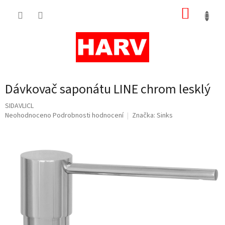
Přejít
NÁKUP
na
obsah
KOŠÍK
Dávkovač saponátu LINE chrom lesklý
SIDAVLICL
Průměrné
Neohodnoceno
Podrobnosti hodnocení
Značka:
Sinks
hodnocení
produktu
je
0,0
z
5
hvězdiček.