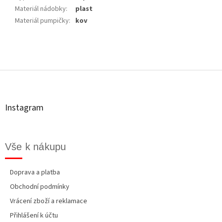
Materiál nádobky
:
plast
Materiál pumpičky
:
kov
Z
á
p
a
t
Instagram
í
Vše k nákupu
Doprava a platba
Obchodní podmínky
Vrácení zboží a reklamace
Přihlášení k účtu