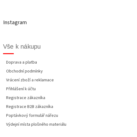
a
p
c
a
í
t
p
Instagram
r
í
v
k
y
Vše k nákupu
v
ý
p
Doprava a platba
i
Obchodní podmínky
s
u
Vrácení zboží a reklamace
Přihlášení k účtu
Registrace zákazníka
Registrace B2B zákazníka
Poptávkový formulář nářezu
Výdejní místa plošného materiálu