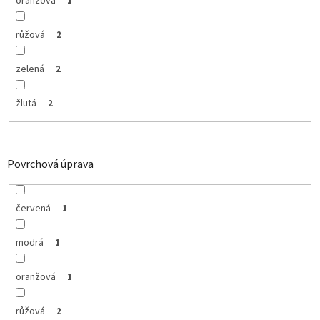
oranžová
1
růžová
2
zelená
2
žlutá
2
Povrchová úprava
červená
1
modrá
1
oranžová
1
růžová
2