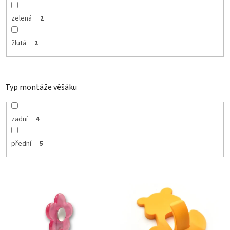
zelená
2
žlutá
2
Typ montáže věšáku
zadní
4
přední
5
V
ý
p
i
s