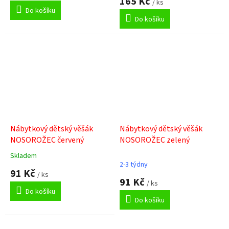
165 Kč
/ ks
je
Do košíku
5,0
Do košíku
z
5
hvězdiček.
Nábytkový dětský věšák
Nábytkový dětský věšák
NOSOROŽEC červený
NOSOROŽEC zelený
Skladem
Průměrné
2-3 týdny
hodnocení
91 Kč
/ ks
produktu
91 Kč
/ ks
je
Do košíku
5,0
Do košíku
z
5
hvězdiček.