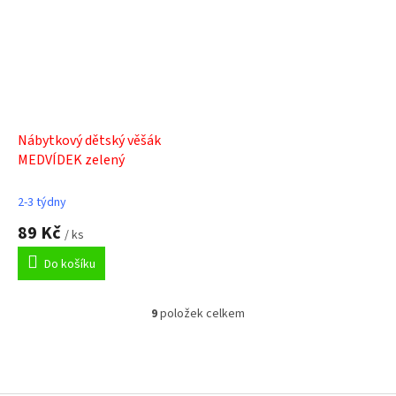
Nábytkový dětský věšák
MEDVÍDEK zelený
2-3 týdny
89 Kč
/ ks
Do košíku
9
položek celkem
O
v
l
á
Z
d
á