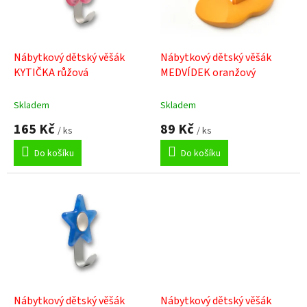
p
r
o
d
Nábytkový dětský věšák
Nábytkový dětský věšák
u
KYTIČKA růžová
MEDVÍDEK oranžový
k
t
Skladem
Skladem
ů
165 Kč
89 Kč
/ ks
/ ks
Do košíku
Do košíku
Nábytkový dětský věšák
Nábytkový dětský věšák