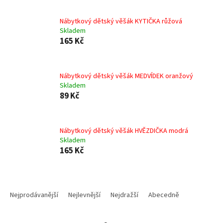
Nábytkový dětský věšák KYTIČKA růžová
Skladem
165 Kč
Nábytkový dětský věšák MEDVÍDEK oranžový
Skladem
89 Kč
Nábytkový dětský věšák HVĚZDIČKA modrá
Skladem
165 Kč
Ř
a
Nejprodávanější
Nejlevnější
Nejdražší
Abecedně
z
e