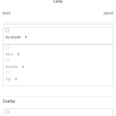
n
Cena
í
p
89
Kč
165
Kč
r
o
d
u
Na skladě
7
k
t
ů
Akce
0
Novinka
0
Tip
0
Značky