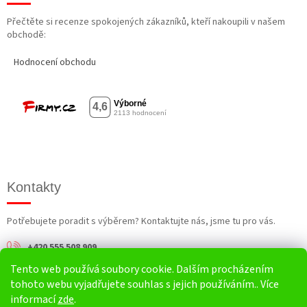
Přečtěte si recenze spokojených zákazníků, kteří nakoupili v našem
obchodě:
Hodnocení obchodu
Kontakty
Potřebujete poradit s výběrem? Kontaktujte nás, jsme tu pro vás.
+420 555 508 909
Tento web používá soubory cookie. Dalším procházením
info@harv.cz
tohoto webu vyjadřujete souhlas s jejich používáním.. Více
informací
zde
.