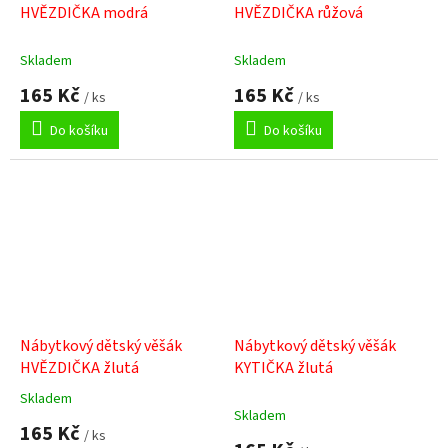
HVĚZDIČKA modrá
HVĚZDIČKA růžová
Skladem
Skladem
165 Kč
165 Kč
/ ks
/ ks
Do košíku
Do košíku
Nábytkový dětský věšák
Nábytkový dětský věšák
HVĚZDIČKA žlutá
KYTIČKA žlutá
Skladem
Průměrné
Skladem
hodnocení
165 Kč
/ ks
produktu