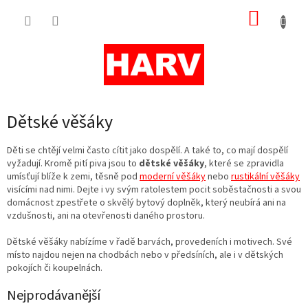
Přejít
NÁKUP
na
obsah
KOŠÍK
Dětské věšáky
Děti se chtějí velmi často cítit jako dospělí. A také to, co mají dospělí
vyžadují. Kromě pití piva jsou to
dětské věšáky
, které se zpravidla
umísťují blíže k zemi, těsně pod
moderní věšáky
nebo
rustikální věšáky
visícími nad nimi. Dejte i vy svým ratolestem pocit soběstačnosti a svou
domácnost zpestřete o skvělý bytový doplněk, který neubírá ani na
vzdušnosti, ani na otevřenosti daného prostoru.
Dětské věšáky nabízíme v řadě barvách, provedeních i motivech. Své
místo najdou nejen na chodbách nebo v předsíních, ale i v dětských
pokojích či koupelnách.
Nejprodávanější