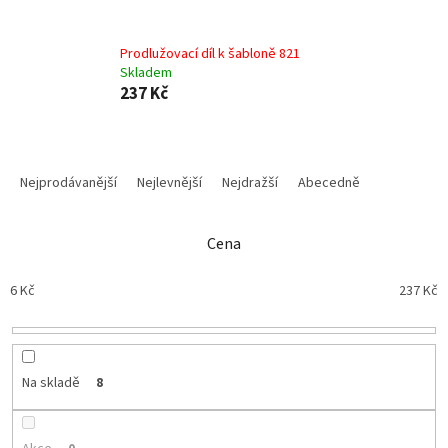
Prodlužovací díl k šabloně 821
Skladem
237 Kč
Ř
a
Nejprodávanější
Nejlevnější
Nejdražší
Abecedně
z
e
n
Cena
í
p
6
Kč
237
Kč
r
o
d
u
Na skladě
8
k
t
ů