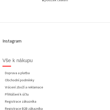
8
položek celkem
O
hvězdiček.
hvězdiček.
v
l
á
Z
d
á
a
p
c
a
í
t
p
Instagram
r
í
v
k
y
Vše k nákupu
v
ý
p
Doprava a platba
i
Obchodní podmínky
s
u
Vrácení zboží a reklamace
Přihlášení k účtu
Registrace zákazníka
Registrace B2B zákazníka