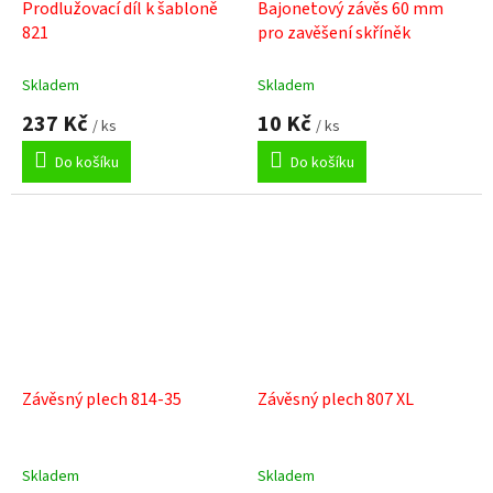
Prodlužovací díl k šabloně
Bajonetový závěs 60 mm
821
pro zavěšení skříněk
Skladem
Skladem
237 Kč
10 Kč
/ ks
/ ks
Do košíku
Do košíku
Závěsný plech 814-35
Závěsný plech 807 XL
Skladem
Skladem