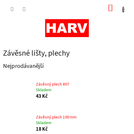
Přejít
NÁKUP
na
obsah
KOŠÍK
Závěsné lišty, plechy
Nejprodávanější
Závěsný plech 807
Skladem
43 Kč
Závěsný plech 100 mm
Skladem
18 Kč