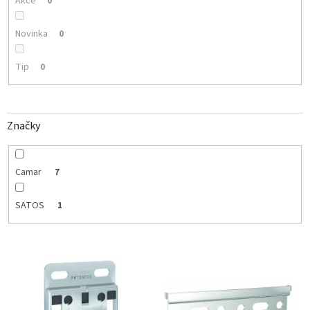
Akce
0
Novinka
0
Tip
0
Značky
Camar
7
SATOS
1
V
ý
p
i