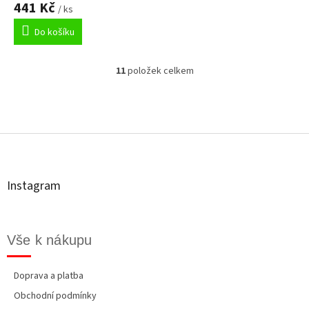
441 Kč
/ ks
Do košíku
11
položek celkem
O
v
l
á
Z
d
á
a
p
c
a
í
t
p
Instagram
r
í
v
k
y
Vše k nákupu
v
ý
p
Doprava a platba
i
Obchodní podmínky
s