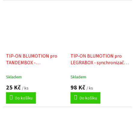
TIP-ON BLUMOTION pro
TIP-ON BLUMOTION pro
TANDEMBOX -
LEGRABOX - synchronizační
synchronizační hřídel
hřídel kulatá / korpus >294
hranatá / korpus 238–286
mm
Skladem
Skladem
mm
25 Kč
98 Kč
/ ks
/ ks
Do košíku
Do košíku