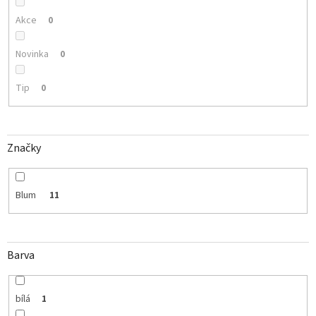
t
ů
Akce
0
Novinka
0
Tip
0
Značky
Blum
11
Barva
bílá
1