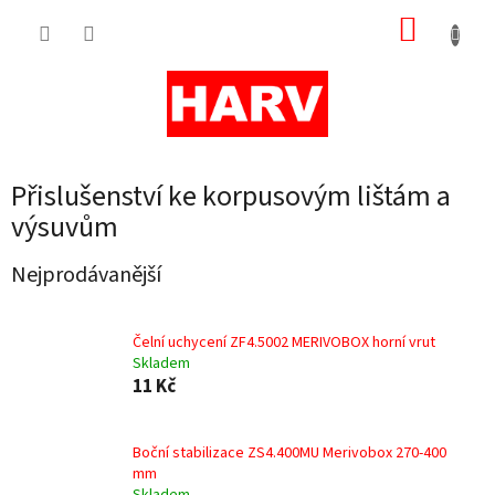
Přejít
NÁKUP
na
obsah
KOŠÍK
Přislušenství ke korpusovým lištám a
výsuvům
Nejprodávanější
Čelní uchycení ZF4.5002 MERIVOBOX horní vrut
Skladem
11 Kč
Boční stabilizace ZS4.400MU Merivobox 270-400
mm