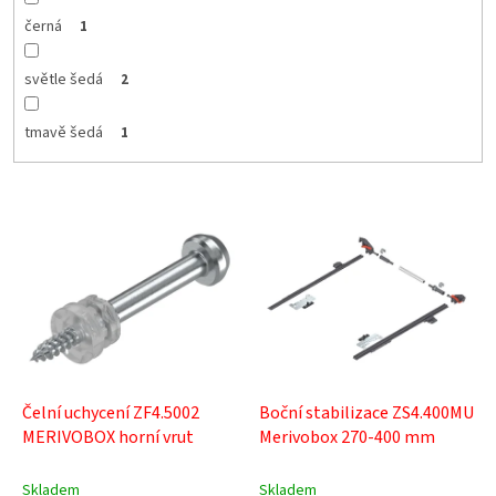
černá
1
světle šedá
2
tmavě šedá
1
V
ý
p
i
s
p
r
o
d
Čelní uchycení ZF4.5002
Boční stabilizace ZS4.400MU
u
MERIVOBOX horní vrut
Merivobox 270-400 mm
k
t
Skladem
Skladem