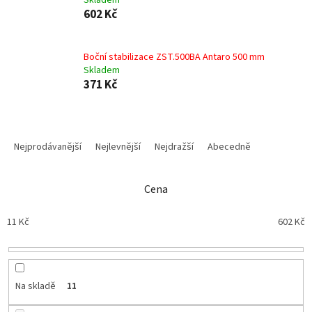
Skladem
602 Kč
Boční stabilizace ZST.500BA Antaro 500 mm
Skladem
371 Kč
Ř
a
Nejprodávanější
Nejlevnější
Nejdražší
Abecedně
z
e
n
Cena
í
p
11
Kč
602
Kč
r
o
d
u
Na skladě
11
k