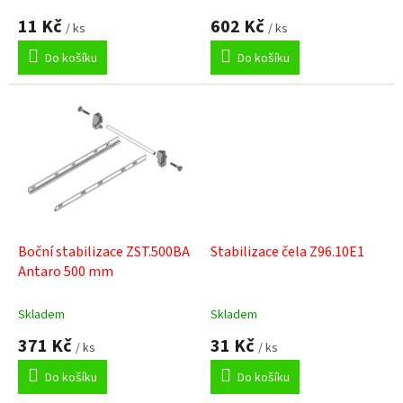
ů
11 Kč
602 Kč
/ ks
/ ks
Do košíku
Do košíku
Boční stabilizace ZST.500BA
Stabilizace čela Z96.10E1
Antaro 500 mm
Skladem
Skladem
371 Kč
31 Kč
/ ks
/ ks
Do košíku
Do košíku