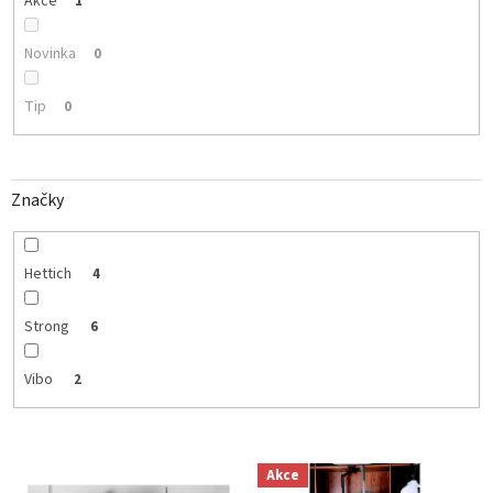
Akce
1
Novinka
0
Tip
0
Značky
Hettich
4
Strong
6
Vibo
2
V
Akce
ý