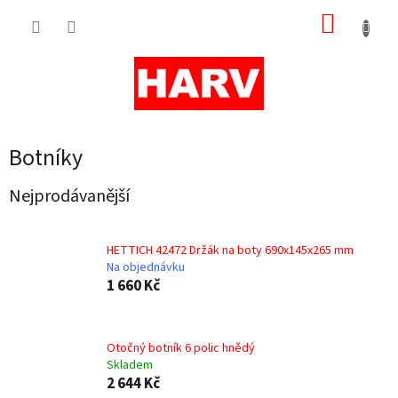
Přejít
NÁKUP
na
obsah
KOŠÍK
Botníky
Nejprodávanější
HETTICH 42472 Držák na boty 690x145x265 mm
Na objednávku
1 660 Kč
Otočný botník 6 polic hnědý
Skladem
2 644 Kč