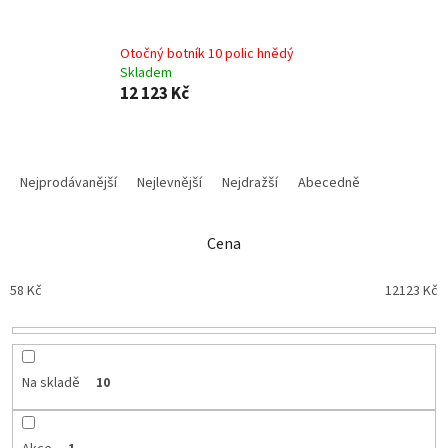
Otočný botník 10 polic hnědý
Skladem
12 123 Kč
Ř
a
Nejprodávanější
Nejlevnější
Nejdražší
Abecedně
z
e
n
Cena
í
p
58
Kč
12123
Kč
r
o
d
u
Na skladě
10
k
t
ů