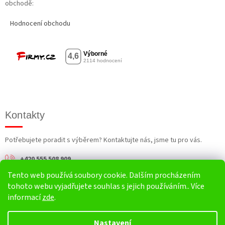
obchodě:
Hodnocení obchodu
Kontakty
Potřebujete poradit s výběrem? Kontaktujte nás, jsme tu pro vás.
+420 555 508 909
Tento web používá soubory cookie. Dalším procházením
info@harv.cz
tohoto webu vyjadřujete souhlas s jejich používáním.. Více
informací
zde
.
Nastavení