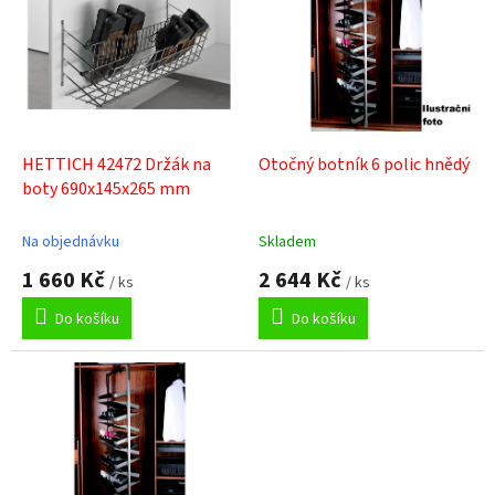
p
i
s
p
r
o
d
HETTICH 42472 Držák na
Otočný botník 6 polic hnědý
u
boty 690x145x265 mm
k
t
Na objednávku
Skladem
ů
1 660 Kč
2 644 Kč
/ ks
/ ks
Do košíku
Do košíku