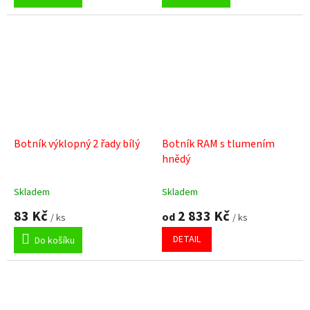
Botník výklopný 2 řady bílý
Botník RAM s tlumením
hnědý
Skladem
Skladem
83 Kč
2 833 Kč
od
/ ks
/ ks
DETAIL
Do košíku