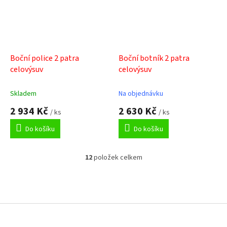
Boční police 2 patra
Boční botník 2 patra
celovýsuv
celovýsuv
Skladem
Na objednávku
2 934 Kč
2 630 Kč
/ ks
/ ks
Do košíku
Do košíku
12
položek celkem
O
v
l
á
Z
d
á
a
p
c
a