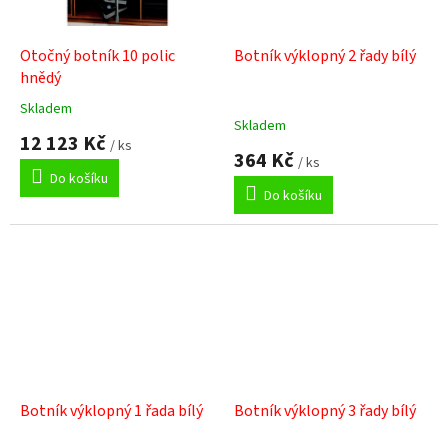
Otočný botník 10 polic
Botník výklopný 2 řady bílý
hnědý
Skladem
Průměrné
Skladem
hodnocení
12 123 Kč
/ ks
produktu
364 Kč
/ ks
je
Do košíku
5,0
Do košíku
z
5
hvězdiček.
Botník výklopný 1 řada bílý
Botník výklopný 3 řady bílý