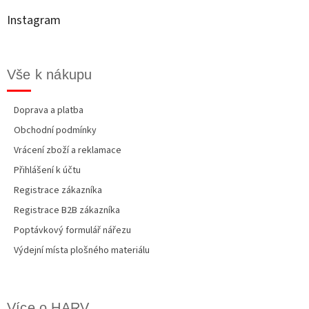
í
t
p
Instagram
r
í
v
k
y
Vše k nákupu
v
ý
p
Doprava a platba
i
Obchodní podmínky
s
u
Vrácení zboží a reklamace
Přihlášení k účtu
Registrace zákazníka
Registrace B2B zákazníka
Poptávkový formulář nářezu
Výdejní místa plošného materiálu
Více o HARV