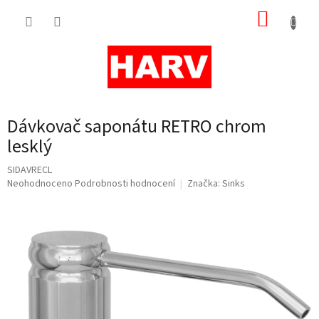
Přejít
NÁKUP
na
obsah
KOŠÍK
Dávkovač saponátu RETRO chrom
lesklý
SIDAVRECL
Průměrné
Neohodnoceno
Podrobnosti hodnocení
Značka:
Sinks
hodnocení
produktu
je
0,0
z
5
hvězdiček.