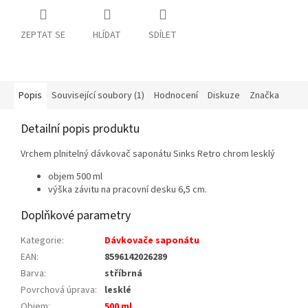
ZEPTAT SE
HLÍDAT
SDÍLET
Popis
Související soubory (1)
Hodnocení
Diskuze
Značka
Detailní popis produktu
Vrchem plnitelný dávkovač saponátu Sinks Retro chrom lesklý
objem 500 ml
výška závitu na pracovní desku 6,5 cm.
Doplňkové parametry
Kategorie
:
Dávkovače saponátu
EAN
:
8596142026289
Barva
:
stříbrná
Povrchová úprava
:
lesklé
Objem
:
500 ml