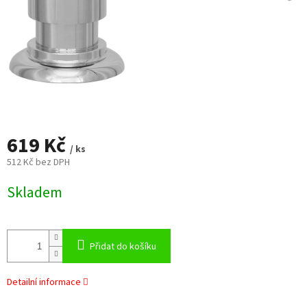
619 Kč
/ ks
512 Kč bez DPH
Měrná
Skladem
cena:
Přidat do košíku
Detailní informace