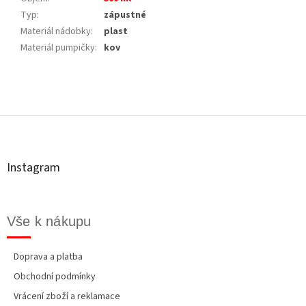
Typ
:
zápustné
Materiál nádobky
:
plast
Materiál pumpičky
:
kov
Z
á
p
a
t
Instagram
í
Vše k nákupu
Doprava a platba
Obchodní podmínky
Vrácení zboží a reklamace