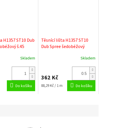
a H1357 ST10 Dub
Těsnící lišta H1357 ST10
obéžový š.45
Dub Spree šedobéžový
Skladem
Skladem
362 Kč
Měrná
Do košíku
88,29 Kč / 1 m
Do košíku
cena: