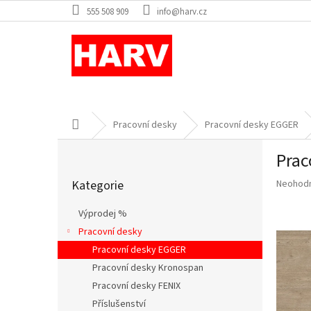
Přejít
555 508 909
info@harv.cz
na
obsah
Domů
Pracovní desky
Pracovní desky EGGER
P
Prac
o
Přeskočit
s
Průměr
Kategorie
Neohod
kategorie
t
hodnoce
r
produkt
Výprodej %
a
je
Pracovní desky
n
0,0
z
Pracovní desky EGGER
n
5
í
Pracovní desky Kronospan
hvězdič
p
Pracovní desky FENIX
a
Příslušenství