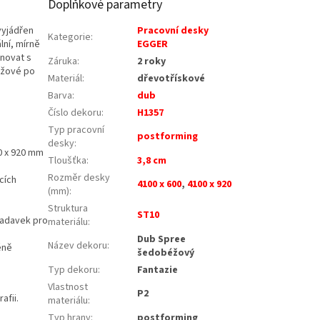
Doplňkové parametry
vyjádřen
Pracovní desky
Kategorie
:
lní, mírně
EGGER
novat s
Záruka
:
2 roky
éžové po
Materiál
:
dřevotřískové
Barva
:
dub
Číslo dekoru
:
H1357
Typ pracovní
postforming
desky
:
50 x 920 mm
Tloušťka
:
3,8 cm
Rozměr desky
cích
4100 x 600
,
4100 x 920
(mm)
:
Struktura
ST10
žadavek pro
materiálu
:
Dub Spree
Název dekoru
:
éně
šedobéžový
Typ dekoru
:
Fantazie
Vlastnost
P2
afii.
materiálu
:
Typ hrany
:
postforming