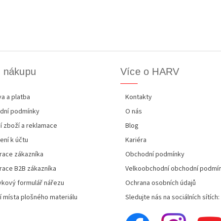
k nákupu
Více o HARV
a a platba
Kontakty
dní podmínky
O nás
í zboží a reklamace
Blog
ení k účtu
Kariéra
race zákazníka
Obchodní podmínky
race B2B zákazníka
Velkoobchodní obchodní podmí
kový formulář nářezu
Ochrana osobních údajů
í místa plošného materiálu
Sledujte nás na sociálních sítích: