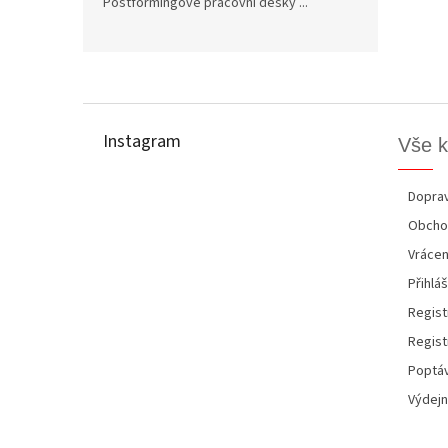
Postformingové pracovní desky ...
Z
á
p
Instagram
Vše 
a
t
í
Doprav
Obcho
Vrácen
Přihláš
Regist
Regist
Poptáv
Výdejn