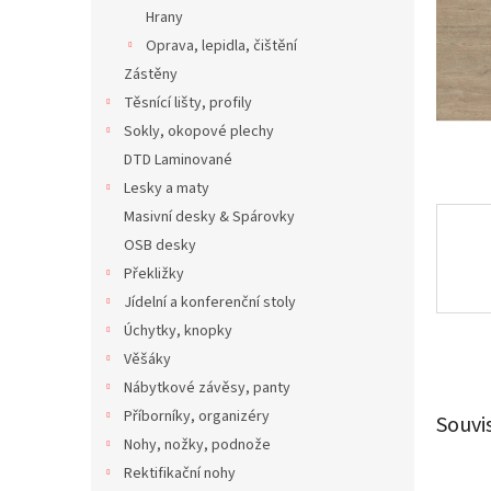
n
Hrany
e
Oprava, lepidla, čištění
l
Zástěny
Těsnící lišty, profily
Sokly, okopové plechy
DTD Laminované
Lesky a maty
Masivní desky & Spárovky
OSB desky
Překližky
Jídelní a konferenční stoly
Úchytky, knopky
Věšáky
Nábytkové závěsy, panty
Příborníky, organizéry
Souvi
Nohy, nožky, podnože
Rektifikační nohy