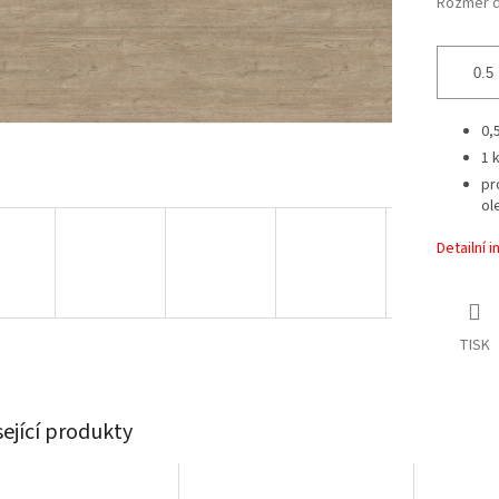
Rozměr d
0,
1 
pr
ol
Detailní 
TISK
sející produkty