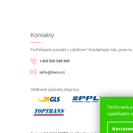
Kontakty
Potřebujete poradit s výběrem? Kontaktujte nás, jsme tu 
+420 555 508 909
info@harv.cz
Oblíbené způsoby dopravy:
Tento web p
vyjadřujete s
Nastaven