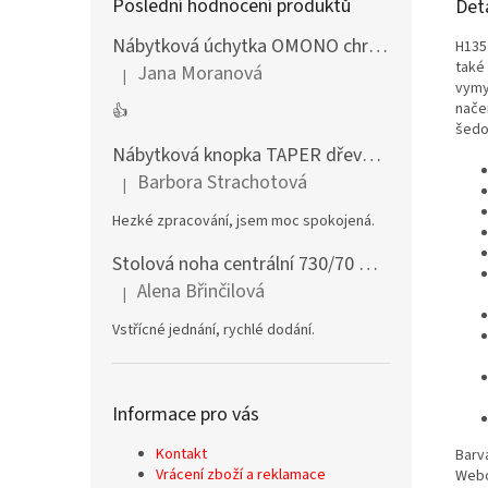
Poslední hodnocení produktů
Det
Nábytková úchytka OMONO chrom lesklý
H135
také
Jana Moranová
|
Hodnocení produktu je 5 z 5 hvězdiček.
vymy
nače
👍
šedo
Nábytková knopka TAPER dřevěná dub lakovaný
Barbora Strachotová
|
Hodnocení produktu je 5 z 5 hvězdiček.
Hezké zpracování, jsem moc spokojená.
Stolová noha centrální 730/70 mm stříbrná
Alena Břinčilová
|
Hodnocení produktu je 5 z 5 hvězdiček.
Vstřícné jednání, rychlé dodání.
Informace pro vás
Kontakt
Barv
Vrácení zboží a reklamace
Webo