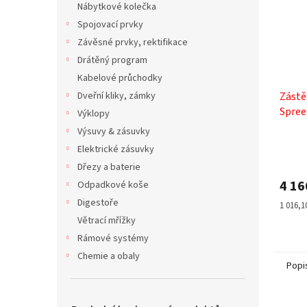
Nábytkové kolečka
Spojovací prvky
Závěsné prvky, rektifikace
Drátěný program
Kabelové průchodky
Dveřní kliky, zámky
Zástě
Spree
Výklopy
Výsuvy & zásuvky
Elektrické zásuvky
Dřezy a baterie
4 16
Odpadkové koše
Digestoře
Měrná
1 016,1
cena:
Větrací mřížky
Rámové systémy
Chemie a obaly
Popi