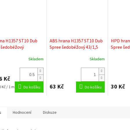
na H1357 ST10 Dub
ABS hrana H1357 ST10 Dub
HPD hran
 šedobéžový
Spree šedobéžový 43/1,5
Spree šed
Skladem
Skladem
6 Kč
63 Kč
30 Kč
0 Kč / 1 m
Do košíku
Do košíku
s
Hodnocení
Diskuze