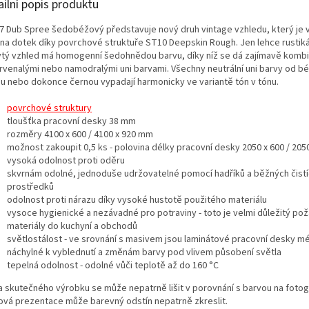
ailní popis produktu
7 Dub Spree šedobéžový představuje nový druh vintage vzhledu, který je 
 na dotek díky povrchové struktuře ST10 Deepskin Rough. Jen lehce rustiká
tý vzhled má homogenní šedohnědou barvu, díky níž se dá zajímavě kombi
rvenalými nebo namodralými uni barvami. Všechny neutrální uni barvy od b
u nebo dokonce černou vypadají harmonicky ve variantě tón v tónu.
povrchové struktury
tloušťka pracovní desky 38 mm
rozměry 4100 x 600 / 4100 x 920 mm
možnost zakoupit 0,5 ks - polovina délky pracovní desky 2050 x 600 / 20
vysoká odolnost proti oděru
skvrnám odolné, jednoduše udržovatelné pomocí hadříků a běžných čistí
prostředků
odolnost proti nárazu díky vysoké hustotě použitého materiálu
vysoce hygienické a nezávadné pro potraviny - toto je velmi důležitý po
materiály do kuchyní a obchodů
světlostálost - ve srovnání s masivem jsou laminátové pracovní desky m
náchylné k vyblednutí a změnám barvy pod vlivem působení světla
tepelná odolnost - odolné vůči teplotě až do 160 °C
a skutečného výrobku se může nepatrně lišit v porovnání s barvou na fotogr
vá prezentace může barevný odstín nepatrně zkreslit.