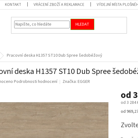
KONTAKT
VRÁCENÍ ZBOŽÍ A REKLAMACE
VÝDEJNÍ MÍSTA PLOŠNÉ
HLEDAT
Pracovní deska H1357 ST10 Dub Spree šedobéžový
ovní deska H1357 ST10 Dub Spree šedobé
né
noceno
Podrobnosti hodnocení
Značka:
EGGER
ní
od
3
u
od
3 284 
Měrná
od 969,27
cena:
ek.
Zvolt