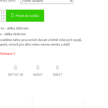
esky (mm)
Přidat do košíku
5 ks - délka 2050 mm
ks - délka 4100 mm
ovádíme nářez pracovních desek včetně rohových spojů,
epení, otvorů pro dřez nebo varnou desku a další
informace
ZEPTAT SE
HLÍDAT
SDÍLET