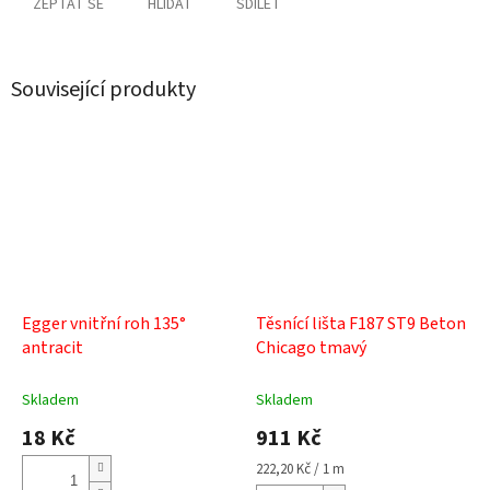
ZEPTAT SE
HLÍDAT
SDÍLET
Související produkty
Egger vnitřní roh 135°
Těsnící lišta F187 ST9 Beton
antracit
Chicago tmavý
Skladem
Skladem
18 Kč
911 Kč
Měrná
222,20 Kč / 1 m
cena: