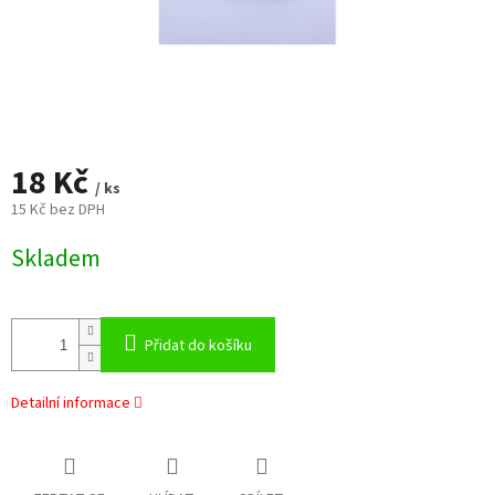
18 Kč
/ ks
15 Kč bez DPH
Měrná
Skladem
cena:
Přidat do košíku
Detailní informace