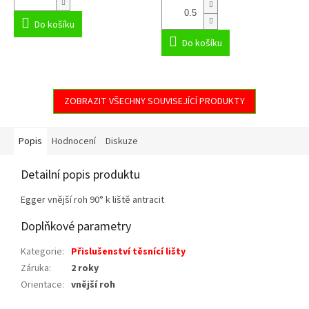
Do košíku
Do košíku
ZOBRAZIT VŠECHNY SOUVISEJÍCÍ PRODUKTY
Popis
Hodnocení
Diskuze
Detailní popis produktu
Egger vnější roh 90° k liště antracit
Doplňkové parametry
Kategorie
:
Přislušenství těsnící lišty
Záruka
:
2 roky
Orientace
:
vnější roh