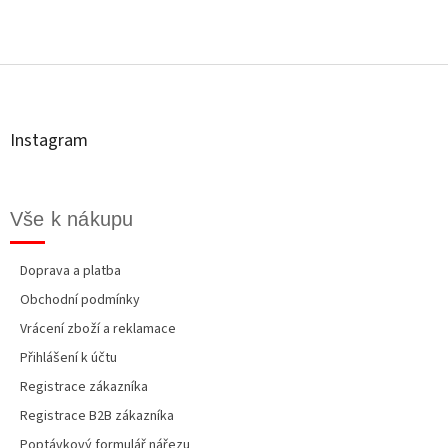
Z
á
p
a
t
Instagram
í
Vše k nákupu
Doprava a platba
Obchodní podmínky
Vrácení zboží a reklamace
Přihlášení k účtu
Registrace zákazníka
Registrace B2B zákazníka
Poptávkový formulář nářezu