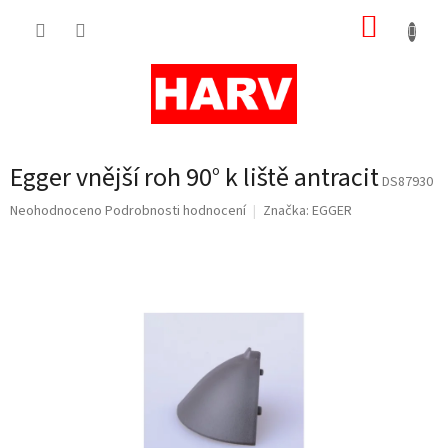
Přejít
NÁKUP
na
obsah
KOŠÍK
Egger vnější roh 90° k liště antracit
DS87930
Průměrné
Neohodnoceno
Podrobnosti hodnocení
Značka:
EGGER
hodnocení
produktu
je
0,0
z
5
hvězdiček.