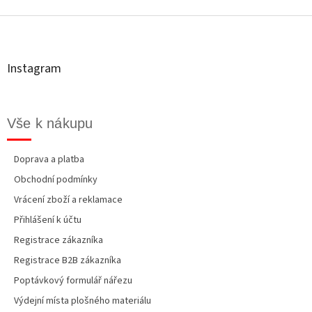
Z
á
p
a
t
Instagram
í
Vše k nákupu
Doprava a platba
Obchodní podmínky
Vrácení zboží a reklamace
Přihlášení k účtu
Registrace zákazníka
Registrace B2B zákazníka
Poptávkový formulář nářezu
Výdejní místa plošného materiálu