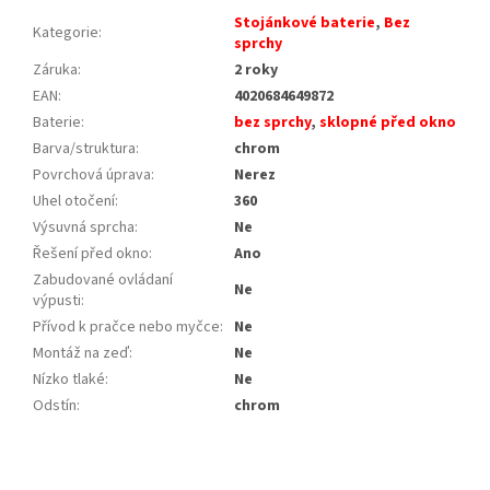
Stojánkové baterie
,
Bez
Kategorie
:
sprchy
Záruka
:
2 roky
EAN
:
4020684649872
Baterie
:
bez sprchy
,
sklopné před okno
Barva/struktura
:
chrom
Povrchová úprava
:
Nerez
Uhel otočení
:
360
Výsuvná sprcha
:
Ne
Řešení před okno
:
Ano
Zabudované ovládaní
Ne
výpusti
:
Přívod k pračce nebo myčce
:
Ne
Montáž na zeď
:
Ne
Nízko tlaké
:
Ne
Odstín
:
chrom