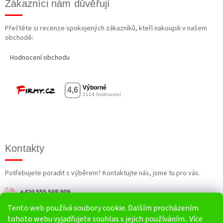
Zákazníci nám důvěřují
Přečtěte si recenze spokojených zákazníků, kteří nakoupili v našem
obchodě:
Hodnocení obchodu
Kontakty
Potřebujete poradit s výběrem? Kontaktujte nás, jsme tu pro vás.
+420 555 508 909
Tento web používá soubory cookie. Dalším procházením
info@harv.cz
tohoto webu vyjadřujete souhlas s jejich používáním.. Více