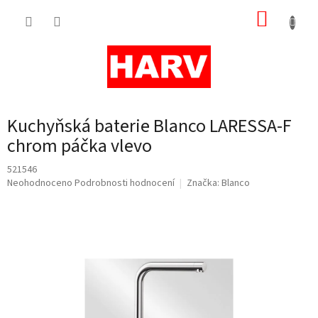
Přejít
NÁKUP
na
obsah
KOŠÍK
Kuchyňská baterie Blanco LARESSA-F
chrom páčka vlevo
521546
Průměrné
Neohodnoceno
Podrobnosti hodnocení
Značka:
Blanco
hodnocení
produktu
je
0,0
z
5
hvězdiček.