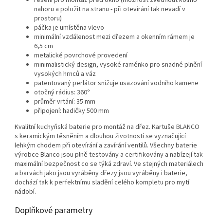
řešení pro montáž před okno (možnost zvednout kolmo
nahoru a položit na stranu - při otevírání tak nevadí v
prostoru)
páčka je umístěna vlevo
minimální vzdálenost mezi dřezem a okenním rámem je
6,5 cm
metalické povrchové provedení
minimalistický design, vysoké raménko pro snadné plnění
vysokých hrnců a váz
patentovaný perlátor snižuje usazování vodního kamene
otočný rádius: 360°
průměr vrtání: 35 mm
připojení: hadičky 500 mm
Kvalitní kuchyňská baterie pro montáž na dřez. Kartuše BLANCO
s keramickým těsněním a dlouhou životností se vyznačující
lehkým chodem při otevírání a zavírání ventilů. Všechny baterie
výrobce Blanco jsou plně testovány a certifikovány a nabízejí tak
maximální bezpečnost co se týká zdraví. Ve stejných materiálech
a barvách jako jsou vyráběny dřezy jsou vyráběny i baterie,
dochází tak k perfektnímu sladění celého kompletu pro mytí
nádobí.
Doplňkové parametry