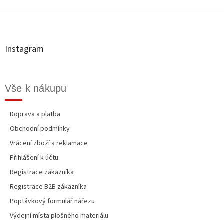
Z
á
p
a
t
Instagram
í
Vše k nákupu
Doprava a platba
Obchodní podmínky
Vrácení zboží a reklamace
Přihlášení k účtu
Registrace zákazníka
Registrace B2B zákazníka
Poptávkový formulář nářezu
Výdejní místa plošného materiálu