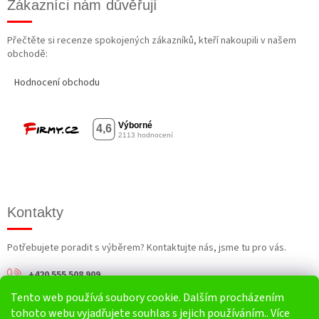
Zákazníci nám důvěřují
Přečtěte si recenze spokojených zákazníků, kteří nakoupili v našem
obchodě:
Hodnocení obchodu
Kontakty
Potřebujete poradit s výběrem? Kontaktujte nás, jsme tu pro vás.
+420 555 508 909
Tento web používá soubory cookie. Dalším procházením
info@harv.cz
tohoto webu vyjadřujete souhlas s jejich používáním.. Více