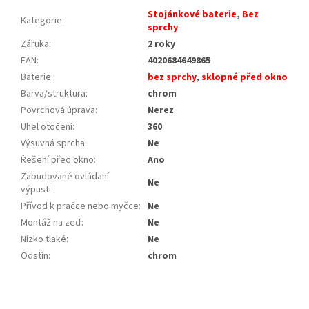
Stojánkové baterie
,
Bez
Kategorie
:
sprchy
Záruka
:
2 roky
EAN
:
4020684649865
Baterie
:
bez sprchy
,
sklopné před okno
Barva/struktura
:
chrom
Povrchová úprava
:
Nerez
Uhel otočení
:
360
Výsuvná sprcha
:
Ne
Řešení před okno
:
Ano
Zabudované ovládaní
Ne
výpusti
:
Přívod k pračce nebo myčce
:
Ne
Montáž na zeď
:
Ne
Nízko tlaké
:
Ne
Odstín
:
chrom