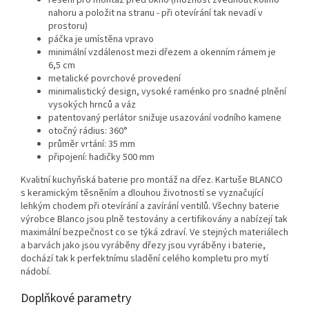
řešení pro montáž před okno (možnost zvednout kolmo
nahoru a položit na stranu - při otevírání tak nevadí v
prostoru)
páčka je umístěna vpravo
minimální vzdálenost mezi dřezem a okenním rámem je
6,5 cm
metalické povrchové provedení
minimalistický design, vysoké raménko pro snadné plnění
vysokých hrnců a váz
patentovaný perlátor snižuje usazování vodního kamene
otočný rádius: 360°
průměr vrtání: 35 mm
připojení: hadičky 500 mm
Kvalitní kuchyňská baterie pro montáž na dřez. Kartuše BLANCO
s keramickým těsněním a dlouhou životností se vyznačující
lehkým chodem při otevírání a zavírání ventilů. Všechny baterie
výrobce Blanco jsou plně testovány a certifikovány a nabízejí tak
maximální bezpečnost co se týká zdraví. Ve stejných materiálech
a barvách jako jsou vyráběny dřezy jsou vyráběny i baterie,
dochází tak k perfektnímu sladění celého kompletu pro mytí
nádobí.
Doplňkové parametry