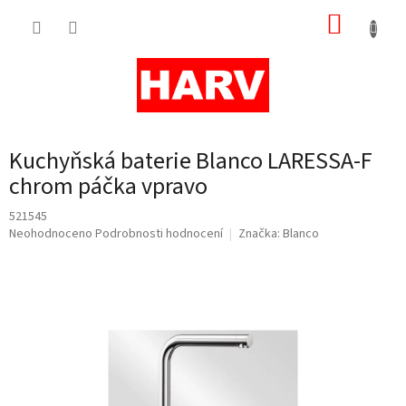
Přejít
NÁKUP
na
obsah
KOŠÍK
Kuchyňská baterie Blanco LARESSA-F
chrom páčka vpravo
521545
Průměrné
Neohodnoceno
Podrobnosti hodnocení
Značka:
Blanco
hodnocení
produktu
je
0,0
z
5
hvězdiček.