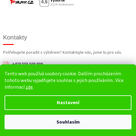
Kontakty
Potřebujete poradit s výběrem? Kontaktujte nás, jsme tu pro vás.
+420 555 508 909
Tento web používá soubory cookie. Dalším procházením
info@harv.cz
tohoto webu vyjadřujete souhlas s jejich používáním.. Více
informací
zde
.
Nastavení
Vytvořil Shoptet
Souhlasím
Copyright 2026
HARV.cz
. Všechna práva vyhrazena.