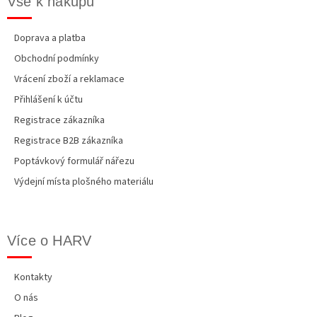
Vše k nákupu
v
ý
p
Doprava a platba
i
Obchodní podmínky
s
u
Vrácení zboží a reklamace
Přihlášení k účtu
Registrace zákazníka
Registrace B2B zákazníka
Poptávkový formulář nářezu
Výdejní místa plošného materiálu
Více o HARV
Kontakty
O nás