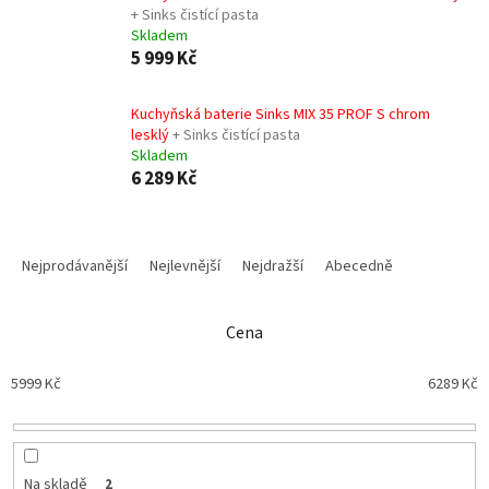
+ Sinks čistící pasta
Skladem
5 999 Kč
Kuchyňská baterie Sinks MIX 35 PROF S chrom
lesklý
+ Sinks čistící pasta
Skladem
6 289 Kč
Ř
a
Nejprodávanější
Nejlevnější
Nejdražší
Abecedně
z
e
n
Cena
í
p
5999
Kč
6289
Kč
r
o
d
u
Na skladě
2