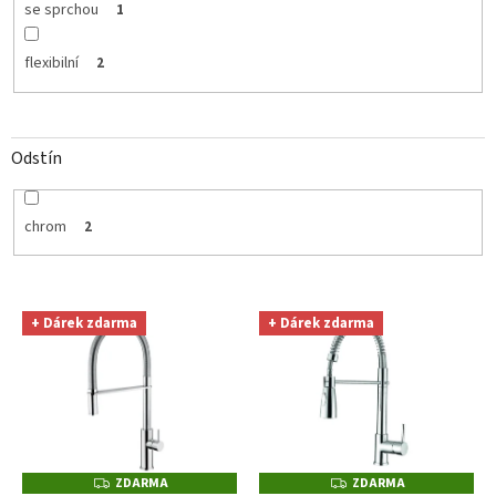
se sprchou
1
flexibilní
2
Odstín
chrom
2
V
+ Dárek zdarma
+ Dárek zdarma
ý
p
i
s
p
r
o
ZDARMA
ZDARMA
Z
Z