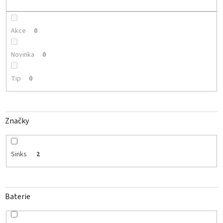
k
t
ů
Akce
0
Novinka
0
Tip
0
Značky
Sinks
2
Baterie