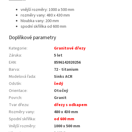
vnější rozměry: 1000 a 500 mm
rozměry vany: 480 x 430 mm
hloubka vany: 200 mm
spodní skříňka od 600 mm
Doplňkové parametry
Kategorie
:
Granitové dřezy
Záruka
:
5 let
EAN
:
8596142020256
Barva
:
72 - titanium
Modelová řada
:
Sinks ACR
Odstín
:
šedý
Orientace
:
Otočný
Povrch
:
Granit
Tvar dřezu
:
dřezy s odkapem
Rozměry vany
:
480 x 430 mm
Spodní skříňka
:
od 600 mm
Vnější rozměry
:
1000 x 500 mm