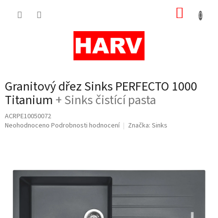
Přejít
NÁKUP
na
obsah
KOŠÍK
Granitový dřez Sinks PERFECTO 1000
Titanium
+ Sinks čistící pasta
ACRPE10050072
Průměrné
Neohodnoceno
Podrobnosti hodnocení
Značka:
Sinks
hodnocení
produktu
je
0,0
z
5
hvězdiček.