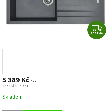
Z
ZDARMA
D
A
R
M
5 389 Kč
A
/ ks
4 454 Kč bez DPH
Měrná
Skladem
cena: