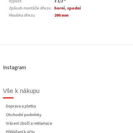
Výpust
:
3 1/2 “
Způsob montáže dřezu
:
horní
,
spodní
Hloubka dřezu
:
200 mm
Z
á
p
a
t
Instagram
í
Vše k nákupu
Doprava a platba
Obchodní podmínky
Vrácení zboží a reklamace
Přihlášení k účtu