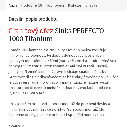
Popis
Podobné (3)
Hodnocení
Diskuze
Značka
Detailní popis produktu
Granitový dřez
Sinks PERFECTO
1000 Titanium
Poměr 80% kameniva a 20% akrylátového pojiva zaručuje
mimořádnou pevnost, tvrdost, odolnost vůči poškrábání,
vysokým teplotám, UV záření (barevně konzistentní). Jedná se o
homogenní materiál, probarvený v celé své vrstvě. Hladký,
jemný a příjemně kamenný povrch slibuje snadnou údržbu.
Granitový dřez s odkapávačem na bázi akrylátového pojiva. Dřez
je vybaven sifonem pro úsporu místa, tudíž je možné využít
prostor pod dřezem k umístění odpadkového koše, police či
výsuvu.
Záruka 5 let.
Dřez je určen pro horní i spodní montáž do pracovní desky a
minimálně 600 mm široké skříňky. Pro spodní montáž (do
kamenné desky) je nutné přikoupit speciální montážní sadu.
Rozměry: