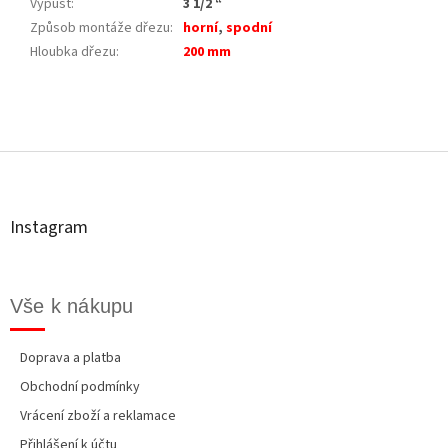
Výpust
:
3 1/2 “
Způsob montáže dřezu
:
horní
,
spodní
Hloubka dřezu
:
200 mm
Z
á
p
a
t
Instagram
í
Vše k nákupu
Doprava a platba
Obchodní podmínky
Vrácení zboží a reklamace
Přihlášení k účtu