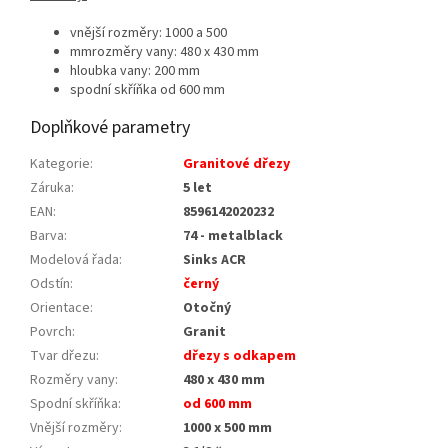
vnější rozměry: 1000 a 500
mmrozměry vany: 480 x 430 mm
hloubka vany: 200 mm
spodní skříňka od 600 mm
Doplňkové parametry
Kategorie
:
Granitové dřezy
Záruka
:
5 let
EAN
:
8596142020232
Barva
:
74 - metalblack
Modelová řada
:
Sinks ACR
Odstín
:
černý
Orientace
:
Otočný
Povrch
:
Granit
Tvar dřezu
:
dřezy s odkapem
Rozměry vany
:
480 x 430 mm
Spodní skříňka
:
od 600 mm
Vnější rozměry
:
1000 x 500 mm