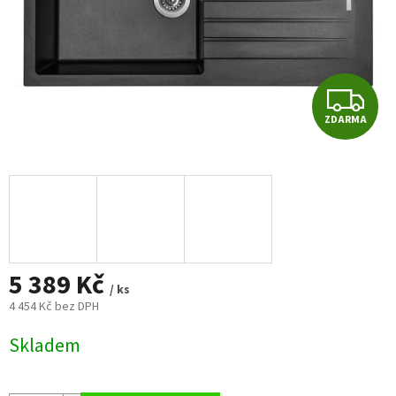
Z
ZDARMA
D
A
R
M
5 389 Kč
A
/ ks
4 454 Kč bez DPH
Měrná
Skladem
cena: