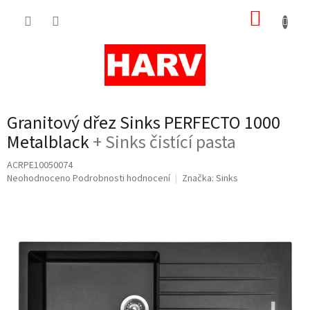
Přejít
NÁKUP
na
obsah
KOŠÍK
Granitový dřez Sinks PERFECTO 1000
Metalblack
+ Sinks čistící pasta
ACRPE10050074
Průměrné
Neohodnoceno
Podrobnosti hodnocení
Značka:
Sinks
hodnocení
produktu
je
0,0
z
5
hvězdiček.