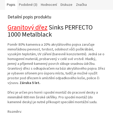
Popis
Podobné (3)
Hodnocení
Diskuze
Značka
Detailní popis produktu
Granitový dřez
Sinks PERFECTO
1000 Metalblack
Poměr 80% kameniva a 20% akrylátového pojiva zaručuje
mimořádnou pevnost, tvrdost, odolnost vůči poškrábání,
vysokým teplotám, UV záření (barevně konzistentní). Jedná se o
homogenní materiál, probarvený v celé své vrstvě. Hladký,
jemný a příjemně kamenný povrch slibuje snadnou údržbu.
Granitový dřez s odkapávačem na bázi akrylátového pojiva. Dřez
je vybaven sifonem pro úsporu místa, tudíž je možné využít
prostor pod dřezem k umístění odpadkového koše, police či
výsuvu.
Záruka 5 let.
Dřez je určen pro horní i spodní montáž do pracovní desky a
minimálně 600 mm široké skříňky. Pro spodní montáž (do
kamenné desky) je nutné přikoupit speciální montážní sadu.
Rozměry: