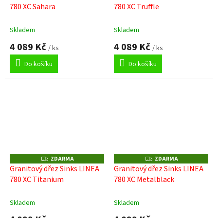
780 XC Sahara
780 XC Truffle
R
R
M
M
A
A
Skladem
Skladem
4 089 Kč
4 089 Kč
/ ks
/ ks
Do košíku
Do košíku
ZDARMA
ZDARMA
Z
Z
D
D
Granitový dřez Sinks LINEA
Granitový dřez Sinks LINEA
A
A
780 XC Titanium
780 XC Metalblack
R
R
M
M
A
A
Skladem
Skladem