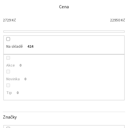
e
n
Cena
í
p
2729
Kč
22950
Kč
r
o
d
u
Na skladě
424
k
t
ů
Akce
0
Novinka
0
Tip
0
Značky