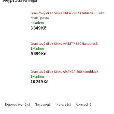
Nejprodávanější
Granitový dřez Sinks LINEA 780 Granblack
+ Sinks
čistící pasta
Skladem
3 349 Kč
Granitový dřez Sinks INFINITY 860 Nanoblack
Skladem
9 499 Kč
Granitový dřez Sinks AMANDA 990 Nanoblack
Skladem
10 249 Kč
Ř
a
Nejprodávanější
Nejlevnější
Nejdražší
Abecedně
z