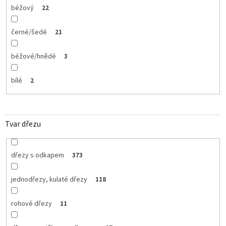
béžový
22
černé/šedé
21
béžové/hnědé
3
bílé
2
Tvar dřezu
dřezy s odkapem
373
jednodřezy, kulaté dřezy
118
rohové dřezy
11