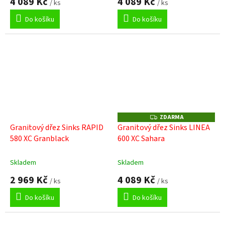
4 089 Kč
4 089 Kč
/ ks
/ ks
Do košíku
Do košíku
ZDARMA
Z
D
Granitový dřez Sinks RAPID
Granitový dřez Sinks LINEA
A
580 XC Granblack
600 XC Sahara
R
M
A
Skladem
Skladem
2 969 Kč
4 089 Kč
/ ks
/ ks
Do košíku
Do košíku