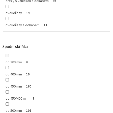
dřezy s vaničkou a odkapem
97
dvoudřezy
19
dvoudřezy s odkapem
11
Spodní skříňka
od 300 mm
0
od 400 mm
10
od 450 mm
160
od 450/400 mm
7
od 500 mm
108