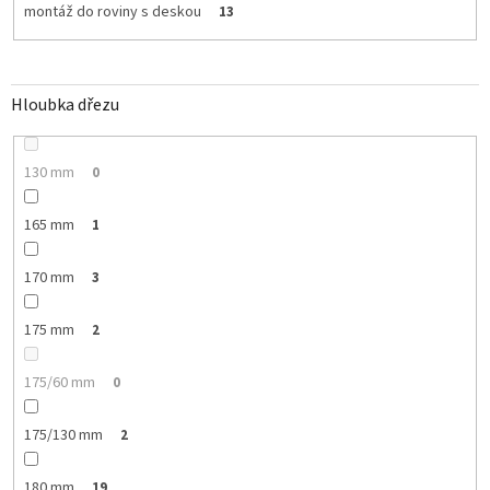
montáž do roviny s deskou
13
Hloubka dřezu
130 mm
0
165 mm
1
170 mm
3
175 mm
2
175/60 mm
0
175/130 mm
2
180 mm
19