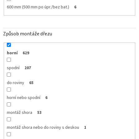
600 mm (500 mm po úpr./bez bat.)
6
Způsob montáže dřezu
horní
629
spodní
207
do roviny
65
horní nebo spodní
6
montáž shora
53
montáž shora nebo do roviny s deskou
1