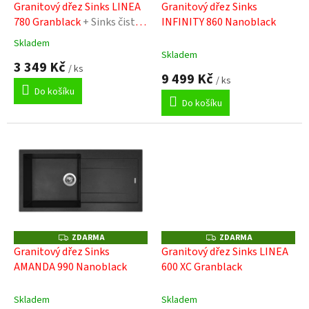
D
D
d
Granitový dřez Sinks LINEA
Granitový dřez Sinks
A
A
u
780 Granblack
+ Sinks čistící
INFINITY 860 Nanoblack
R
R
M
M
k
pasta
A
A
Skladem
Průměrné
t
Skladem
hodnocení
3 349 Kč
ů
/ ks
produktu
9 499 Kč
/ ks
je
Do košíku
4,9
Do košíku
z
5
hvězdiček.
ZDARMA
ZDARMA
Z
Z
D
D
Granitový dřez Sinks
Granitový dřez Sinks LINEA
A
A
AMANDA 990 Nanoblack
600 XC Granblack
R
R
M
M
A
A
Skladem
Skladem