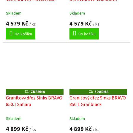
M
M
A
A
Skladem
Skladem
4 579 Kč
4 579 Kč
/ ks
/ ks
Do košíku
Do košíku
ZDARMA
ZDARMA
Z
Z
D
D
Granitový dřez Sinks BRAVO
Granitový dřez Sinks BRAVO
A
A
850.1 Sahara
850.1 Granblack
R
R
M
M
A
A
Skladem
Skladem
4 899 Kč
4 899 Kč
/ ks
/ ks