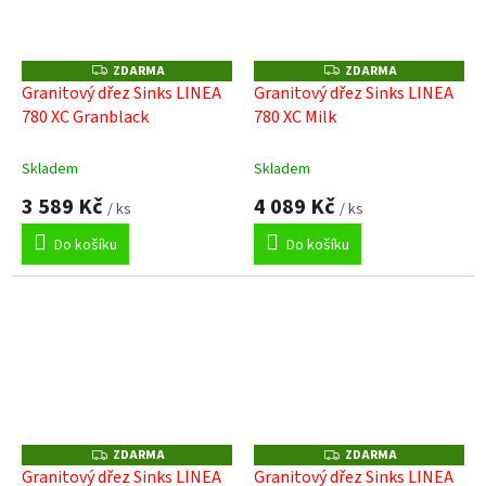
ZDARMA
ZDARMA
Z
Z
D
D
Granitový dřez Sinks LINEA
Granitový dřez Sinks LINEA
A
A
780 XC Granblack
780 XC Milk
R
R
M
M
A
A
Skladem
Skladem
3 589 Kč
4 089 Kč
/ ks
/ ks
Do košíku
Do košíku
ZDARMA
ZDARMA
Z
Z
D
D
Granitový dřez Sinks LINEA
Granitový dřez Sinks LINEA
A
A