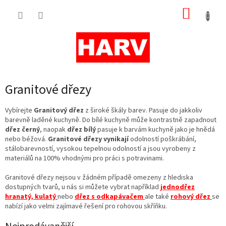
Přejít
NÁKUP
na
obsah
KOŠÍK
Granitové dřezy
Vybírejte
Granitový dřez
z široké škály barev. Pasuje do jakkoliv
barevně laděné kuchyně. Do bílé kuchyně může kontrastně zapadnout
dřez černý
, naopak
dřez bílý
pasuje k barvám kuchyně jako je hnědá
nebo béžová.
Granitové dřezy vynikají
odolností poškrábání,
stálobarevností, vysokou tepelnou odolností a jsou vyrobeny z
materiálů na 100% vhodnými pro práci s potravinami.
Granitové dřezy nejsou v žádném případě omezeny z hlediska
dostupných tvarů, u nás si můžete vybrat například
jednodřez
hranatý, kulatý
nebo
dřez s odkapávačem
ale také
rohový dřez
se
nabízí jako velmi zajímavé řešení pro rohovou skříňku.