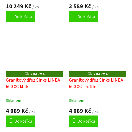
10 249 Kč
3 589 Kč
/ ks
/ ks
Do košíku
Do košíku
ZDARMA
ZDARMA
Z
Z
D
D
Granitový dřez Sinks LINEA
Granitový dřez Sinks LINEA
A
A
600 XC Milk
600 XC Truffle
R
R
M
M
A
A
Skladem
Skladem
4 089 Kč
4 089 Kč
/ ks
/ ks
Do košíku
Do košíku