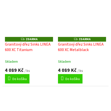
ZDARMA
ZDARMA
Z
Z
D
D
Granitový dřez Sinks LINEA
Granitový dřez Sinks LINEA
A
A
600 XC Titanium
600 XC Metalblack
R
R
M
M
A
A
Skladem
Skladem
4 089 Kč
4 089 Kč
/ ks
/ ks
Do košíku
Do košíku