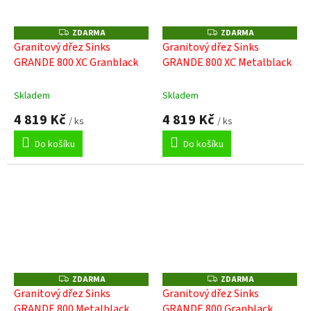
ZDARMA
ZDARMA
Z
Z
D
D
Granitový dřez Sinks
Granitový dřez Sinks
A
A
GRANDE 800 XC Granblack
GRANDE 800 XC Metalblack
R
R
M
M
A
A
Skladem
Skladem
4 819 Kč
4 819 Kč
/ ks
/ ks
Do košíku
Do košíku
ZDARMA
ZDARMA
Z
Z
D
D
Granitový dřez Sinks
Granitový dřez Sinks
A
A
GRANDE 800 Metalblack
GRANDE 800 Granblack
R
R