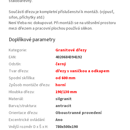
stálobarevný.
Součástí dřezu je kompletní příslušenství k montáži. (výpusť,
sifon, příchytky atd.)
Není třeba nic dokupovat. Při montáži se na utěsnění prostoru
mezi dřezem a pracovní plochou používá silikon.
Doplňkové parametry
Kategorie
:
Granitové dřezy
EAN
:
4020684394192
Odstín
:
černý
Tvar dřezu
:
dřezy s vaničkou a odkapem
Spodní skříňka
:
od 600 mm
Způsob montáže dřezu
:
horní
Hloubka dřezu
:
190/130 mm
Materiál
:
silgranit
Barva/struktura
:
antracit
Orientace dřezu
:
Oboustranné provedení
Excentrické ovládání
:
Ano
Vnější rozměr D x Š x H
:
780x500x190