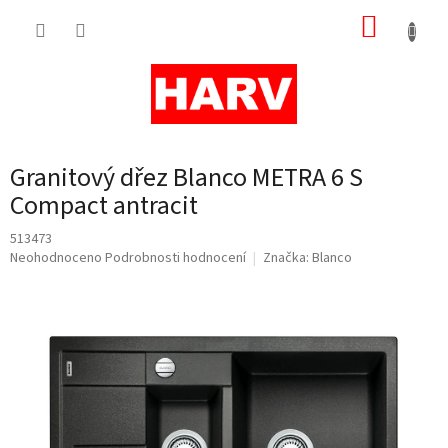
Přejít
NÁKUP
na
obsah
KOŠÍK
Granitový dřez Blanco METRA 6 S
Compact antracit
513473
Průměrné
Neohodnoceno
Podrobnosti hodnocení
Značka:
Blanco
hodnocení
produktu
je
0,0
z
5
hvězdiček.