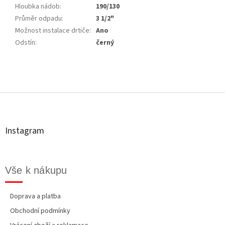
Hloubka nádob
:
190/130
Průměr odpadu
:
3 1/2"
Možnost instalace drtiče
:
Ano
Odstín
:
černý
Z
á
p
a
t
Instagram
í
Vše k nákupu
Doprava a platba
Obchodní podmínky