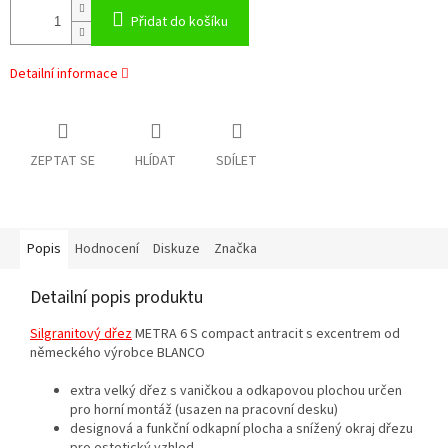
Přidat do košíku
Detailní informace
ZEPTAT SE
HLÍDAT
SDÍLET
Popis
Hodnocení
Diskuze
Značka
Detailní popis produktu
Silgranitový dřez
METRA 6 S compact antracit s excentrem od
německého výrobce BLANCO
extra velký dřez s vaničkou a odkapovou plochou určen
pro horní montáž (usazen na pracovní desku)
designová a funkční odkapní plocha a snížený okraj dřezu