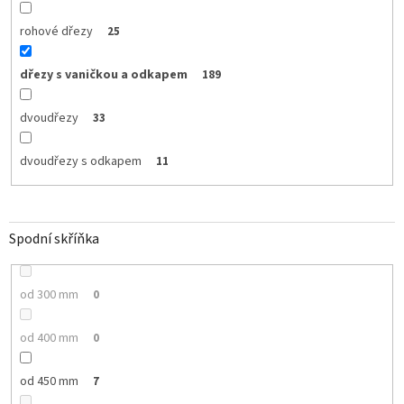
rohové dřezy
25
dřezy s vaničkou a odkapem
189
dvoudřezy
33
dvoudřezy s odkapem
11
Spodní skříňka
od 300 mm
0
od 400 mm
0
od 450 mm
7