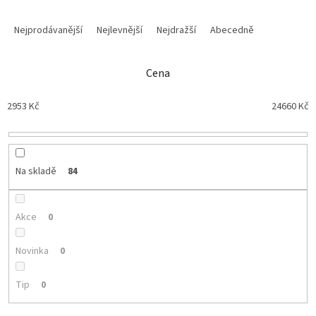
Ř
a
Nejprodávanější
Nejlevnější
Nejdražší
Abecedně
z
e
n
Cena
í
p
2953
Kč
24660
Kč
r
o
d
u
Na skladě
84
k
t
ů
Akce
0
Novinka
0
Tip
0