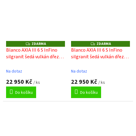
ZDARMA
ZDARMA
Z
Z
D
D
Blanco AXIA III 6 S InFino
Blanco AXIA III 6 S InFino
A
A
silgranit šedá vulkán dřez
silgranit šedá vulkán dřez
R
R
M
M
vlevo s ex., dř. deska, nerez
vpravo s ex., dř. deska, nerez
A
A
miska
miska
Na dotaz
Na dotaz
22 950 Kč
22 950 Kč
/ ks
/ ks
Do košíku
Do košíku