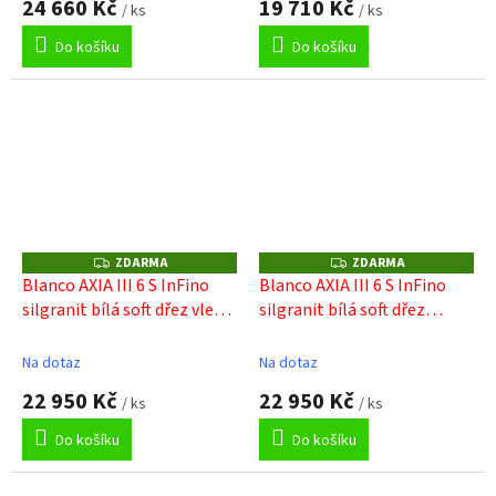
24 660 Kč
19 710 Kč
/ ks
/ ks
Do košíku
Do košíku
ZDARMA
ZDARMA
Z
Z
D
D
Blanco AXIA III 6 S InFino
Blanco AXIA III 6 S InFino
A
A
silgranit bílá soft dřez vlevo
silgranit bílá soft dřez
R
R
M
M
s ex., dř. deska, nerez miska
vpravo s ex., dř. deska, nerez
A
A
miska
Na dotaz
Na dotaz
22 950 Kč
22 950 Kč
/ ks
/ ks
Do košíku
Do košíku