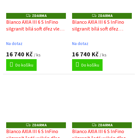
ZDARMA
ZDARMA
Z
Z
D
D
Blanco AXIA III 6 S InFino
Blanco AXIA III 6 S InFino
A
A
silgranit bílá soft dřez vlevo
silgranit bílá soft dřez
R
R
M
M
s ex, skl. deska, nerez miska
vpravo s ex, skl. deska, nerez
A
A
miska
Na dotaz
Na dotaz
16 740 Kč
16 740 Kč
/ ks
/ ks
Do košíku
Do košíku
ZDARMA
ZDARMA
Z
Z
D
D
Blanco AXIA III 6 S InFino
Blanco AXIA III 6 S InFino
A
A
R
R