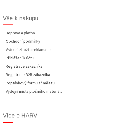
v
ý
p
Vše k nákupu
i
s
u
Doprava a platba
Obchodní podmínky
Vrácení zboží a reklamace
Přihlášení k účtu
Registrace zákazníka
Registrace B2B zákazníka
Poptávkový formulář nářezu
Výdejní místa plošného materiálu
Více o HARV