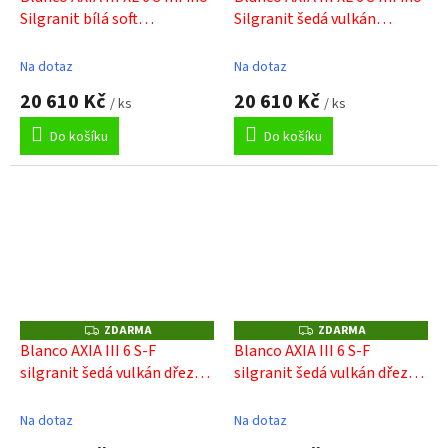
A
A
Silgranit bílá soft
Silgranit šedá vulkán
R
R
M
M
dřev.kráj.deska oboustr.prov.
dřev.kráj.deska oboustr.prov.
A
A
s exc.
s exc.
Na dotaz
Na dotaz
20 610 Kč
20 610 Kč
/ ks
/ ks
Do košíku
Do košíku
ZDARMA
ZDARMA
Z
Z
D
D
Blanco AXIA III 6 S-F
Blanco AXIA III 6 S-F
A
A
silgranit šedá vulkán dřez
silgranit šedá vulkán dřez
R
R
M
M
vpravo s ex, dř. deska, nerez
vpravo s ex, skl. deska, nerez
A
A
miska
miska
Na dotaz
Na dotaz