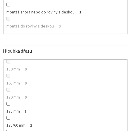
montáž shora nebo do roviny s deskou
1
montáž do roviny s deskou
0
Hloubka dřezu
130 mm
0
165 mm
0
170 mm
0
175 mm
1
175/60 mm
1