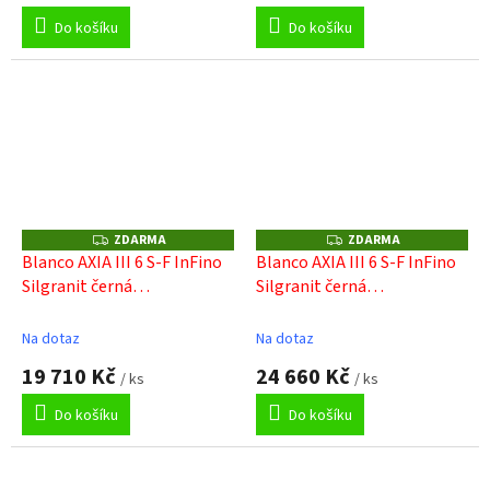
Do košíku
Do košíku
ZDARMA
ZDARMA
Z
Z
D
D
Blanco AXIA III 6 S-F InFino
Blanco AXIA III 6 S-F InFino
A
A
Silgranit černá
Silgranit černá
R
R
M
M
sklen.kráj.deska dřez vpravo
sklen.kráj.deska dřez vlevo s
A
A
s exc.
exc.
Na dotaz
Na dotaz
19 710 Kč
24 660 Kč
/ ks
/ ks
Do košíku
Do košíku