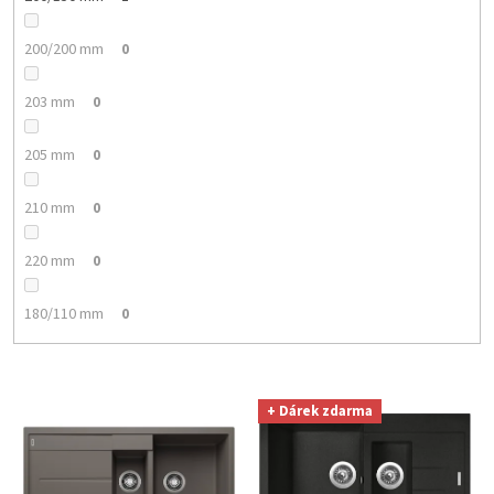
200/200 mm
0
203 mm
0
205 mm
0
210 mm
0
220 mm
0
180/110 mm
0
V
+ Dárek zdarma
ý
p
i