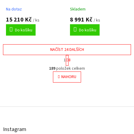
vpravo s excentrem přísluš.
A
A
sklo
Na dotaz
Skladem
15 210 Kč
8 991 Kč
/ ks
/ ks
Do košíku
Do košíku
NAČÍST 24 DALŠÍCH
S
1
8
t
O
r
189
položek celkem
v
á
l
NAHORU
n
á
k
o
d
v
a
á
c
Z
n
í
á
í
p
p
r
a
v
t
k
Instagram
í
y