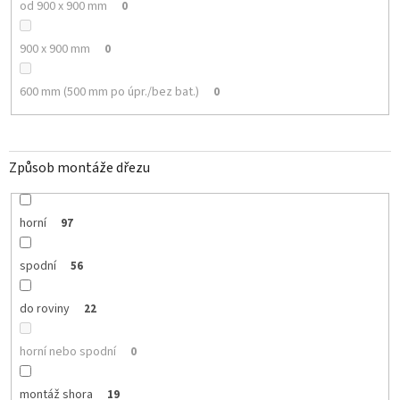
od 900 x 900 mm
0
900 x 900 mm
0
600 mm (500 mm po úpr./bez bat.)
0
Způsob montáže dřezu
horní
97
spodní
56
do roviny
22
horní nebo spodní
0
montáž shora
19