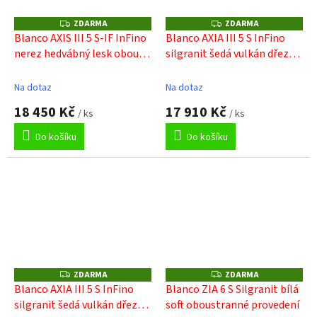
ZDARMA
ZDARMA
Z
Z
D
D
Blanco AXIS III 5 S-IF InFino
Blanco AXIA III 5 S InFino
A
A
nerez hedvábný lesk obous.
silgranit šedá vulkán dřez
R
R
M
M
prov. s excentrem přísluš.
vpravo s excentrem a dř.
A
A
ano
deskou
Na dotaz
Na dotaz
18 450 Kč
17 910 Kč
/ ks
/ ks
Do košíku
Do košíku
ZDARMA
ZDARMA
Z
Z
D
D
Blanco AXIA III 5 S InFino
Blanco ZIA 6 S Silgranit bílá
A
A
silgranit šedá vulkán dřez
soft oboustranné provedení
R
R
M
M