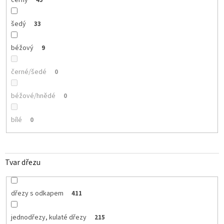
šedý
33
béžový
9
černé/šedé
0
béžové/hnědé
0
bílé
0
Tvar dřezu
dřezy s odkapem
411
jednodřezy, kulaté dřezy
215