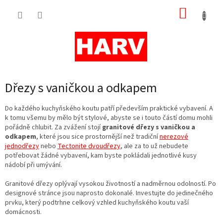
Přejít
NÁKUP
na
obsah
KOŠÍK
Dřezy s vaničkou a odkapem
Do každého kuchyňského koutu patří především praktické vybavení. A
k tomu všemu by mělo být stylové, abyste se i touto částí domu mohli
pořádně chlubit. Za zvážení stojí
granitové dřezy s vaničkou a
odkapem
, které jsou sice prostornější než tradiční
nerezové
jednodřezy
nebo
Tectonite dvoudřezy
, ale za to už nebudete
potřebovat žádné vybavení, kam byste pokládali jednotlivé kusy
nádobí při umývání.
Granitové dřezy oplývají vysokou životností a nadměrnou odolností. Po
designové stránce jsou naprosto dokonalé. Investujte do jedinečného
prvku, který podtrhne celkový vzhled kuchyňského koutu vaší
domácnosti.