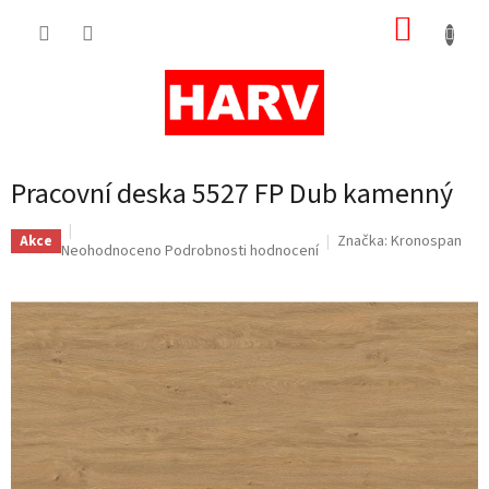
Přejít
NÁKUP
na
obsah
KOŠÍK
Pracovní deska 5527 FP Dub kamenný
Značka:
Kronospan
Akce
Průměrné
Neohodnoceno
Podrobnosti hodnocení
hodnocení
produktu
je
0,0
z
5
hvězdiček.