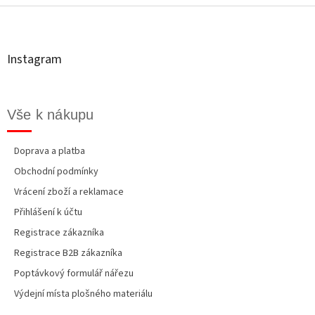
á
p
a
t
Instagram
í
Vše k nákupu
Doprava a platba
Obchodní podmínky
Vrácení zboží a reklamace
Přihlášení k účtu
Registrace zákazníka
Registrace B2B zákazníka
Poptávkový formulář nářezu
Výdejní místa plošného materiálu