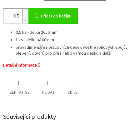
Přidat do košíku
0,5 ks - délka 2050 mm
1 ks - délka 4100 mm
provádíme nářez pracovních desek včetně rohových spojů,
olepení, otvorů pro dřez nebo varnou desku a další
Detailní informace
ZEPTAT SE
HLÍDAT
SDÍLET
Související produkty