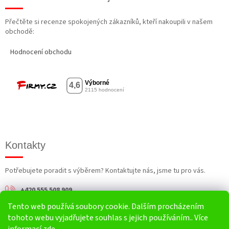
Přečtěte si recenze spokojených zákazníků, kteří nakoupili v našem
obchodě:
Hodnocení obchodu
Kontakty
Potřebujete poradit s výběrem? Kontaktujte nás, jsme tu pro vás.
+420 555 508 909
Tento web používá soubory cookie. Dalším procházením
info@harv.cz
tohoto webu vyjadřujete souhlas s jejich používáním.. Více