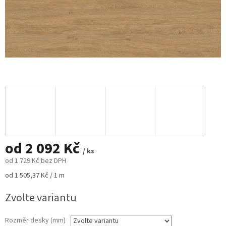
od
2 092 Kč
/ ks
od
1 729 Kč
bez DPH
Měrná
od 1 505,37 Kč / 1 m
cena:
Zvolte variantu
Rozměr desky (mm)