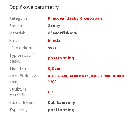
Doplňkové parametry
Kategorie
:
Pracovní desky Kronospan
Záruka
:
2 roky
Materiál
:
dřevotřískové
Barva
:
hnědá
Číslo dekoru
:
5527
Typ pracovní
postforming
desky
:
Tloušťka
:
3,8 cm
Rozměr desky
4100 x 600
,
4100 x 635
,
4100 x 900
,
4100 x
(mm)
:
1200
Struktura
FP
materiálu
:
Název dekoru
:
Dub kamenný
Typ hrany
:
postforming
Z