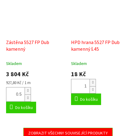
Zástěna 5527 FP Dub
HPD hrana 5527 FP Dub
kamenný
kamenný š.45
Skladem
Skladem
3 804 Kč
18 Kč
Měrná
927,80 Kč / 1 m
cena:
Do košíku
Do košíku
ZOBRAZIT VŠECHNY SOUVISEJÍCÍ PRODUKTY