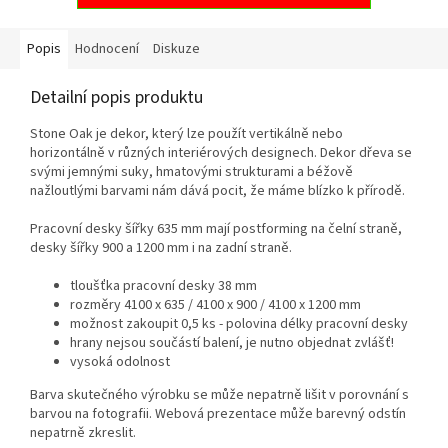
Popis
Hodnocení
Diskuze
Detailní popis produktu
Stone Oak je dekor, který lze použít vertikálně nebo
horizontálně v různých interiérových designech. Dekor dřeva se
svými jemnými suky, hmatovými strukturami a béžově
nažloutlými barvami nám dává pocit, že máme blízko k přírodě.
Pracovní desky šířky 635 mm mají postforming na čelní straně,
desky šířky 900 a 1200 mm i na zadní straně.
tloušťka pracovní desky 38 mm
rozměry 4100 x 635 / 4100 x 900 / 4100 x 1200 mm
možnost zakoupit 0,5 ks - polovina délky pracovní desky
hrany nejsou součástí balení, je nutno objednat zvlášť!
vysoká odolnost
Barva skutečného výrobku se může nepatrně lišit v porovnání s
barvou na fotografii. Webová prezentace může barevný odstín
nepatrně zkreslit.