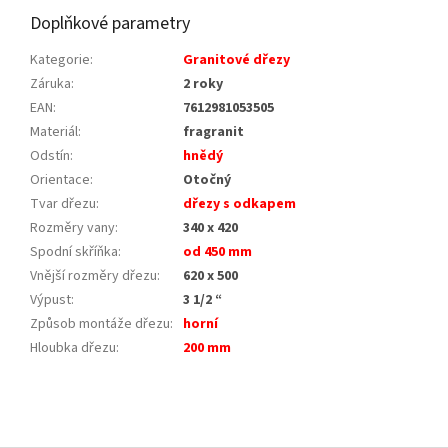
Doplňkové parametry
Kategorie
:
Granitové dřezy
Záruka
:
2 roky
EAN
:
7612981053505
Materiál
:
fragranit
Odstín
:
hnědý
Orientace
:
Otočný
Tvar dřezu
:
dřezy s odkapem
Rozměry vany
:
340 x 420
Spodní skříňka
:
od 450 mm
Vnější rozměry dřezu
:
620 x 500
Výpust
:
3 1/2 “
Způsob montáže dřezu
:
horní
Hloubka dřezu
:
200 mm
Z