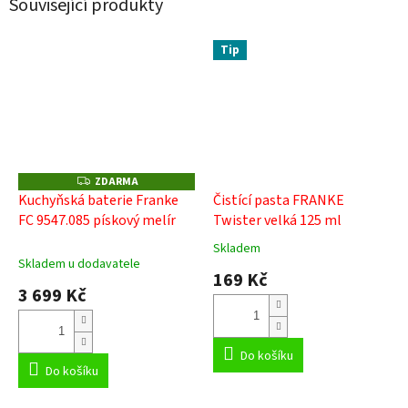
Související produkty
Tip
ZDARMA
Z
D
Kuchyňská baterie Franke
Čistící pasta FRANKE
A
FC 9547.085 pískový melír
Twister velká 125 ml
R
M
A
Skladem
Průměrné
Skladem u dodavatele
hodnocení
169 Kč
produktu
3 699 Kč
je
5,0
z
5
Do košíku
Do košíku
hvězdiček.