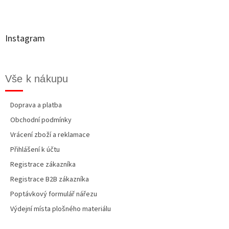
á
p
a
t
Instagram
í
Vše k nákupu
Doprava a platba
Obchodní podmínky
Vrácení zboží a reklamace
Přihlášení k účtu
Registrace zákazníka
Registrace B2B zákazníka
Poptávkový formulář nářezu
Výdejní místa plošného materiálu