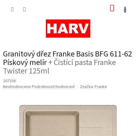
Přejít
NÁKUP
na
obsah
KOŠÍK
Granitový dřez Franke Basis BFG 611-62
Pískový melír
+ Čistící pasta Franke
Twister 125ml
207336
Průměrné
Neohodnoceno
Podrobnosti hodnocení
Značka:
Franke
hodnocení
produktu
je
0,0
z
5
hvězdiček.