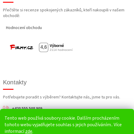
Přečtěte si recenze spokojených zákazníků, kteří nakoupili v našem
obchodě:
Hodnocení obchodu
Kontakty
Potřebujete poradit s výběrem? Kontaktujte nás, jsme tu pro vás.
+420 555 508 909
Tento web používá soubory cookie. Dalším procházením
info@harv.cz
tohoto webu vyjadřujete souhlas s jejich používáním.. Více
informací
zde
.