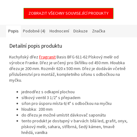
ZOBRAZIT VŠECHNY SOUVISEJÍCÍ PRODUKTY
Popis
Podobné (4)
Hodnocení
Diskuze
Značka
Detailní popis produktu
Kuchyňský dřez
Fragranit
Basis BFG 611-62 Pískový melír od
výrobce Franke. Dřez je určený pro škříňku od 450 mm. Hloubka
dřezu je 200 mm. Rozměr 620 x 500 mm. Dřez je dodáván včetně
příslušenství pro montáž, kompletního sifonu s odbočkou na
myčku.
jednodřez s odkapní plochou
sítkový ventil 3 1/2" s přepadem
sifon pro úsporu místa 6/4" s odbočkou na myčku
hloubka: 200 mm
do dřezu je možné umístit dávkovač saponátu
tento produkt je dostupný v barvách: bílá led, grafit, onyx,
pískový melír, sahara, stříbrná, šedý kámen, tmavě
hnědá, vanilka