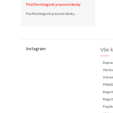
Postformingové pracovní desky
Postformingové pracovní desky ...
Z
á
p
Instagram
Vše 
a
t
í
Doprav
Obcho
Vrácen
Přihláš
Regist
Regist
Poptáv