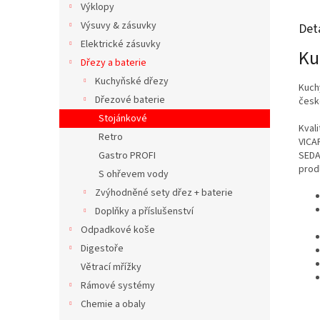
Výklopy
Výsuvy & zásuvky
Det
Elektrické zásuvky
Ku
Dřezy a baterie
Kuchyňské dřezy
Kuch
Dřezové baterie
česk
Stojánkové
Kval
Retro
VICA
SEDAL
Gastro PROFI
prod
S ohřevem vody
Zvýhodněné sety dřez + baterie
Doplňky a příslušenství
Odpadkové koše
Digestoře
Větrací mřížky
Rámové systémy
Chemie a obaly