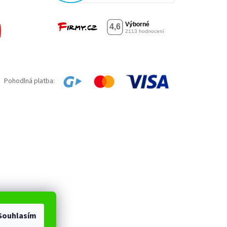
Pohodlná platba:
Souhlasím