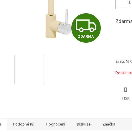
Z
Zdarma
ZDARMA
D
A
Sinks MIX
Detailní 
R
TISK
M
A
s
Podobné (8)
Hodnocení
Diskuze
Značka