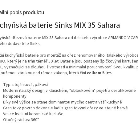
ailní popis produktu
chyňská baterie Sinks MIX 35 Sahara
yňská dřezová baterie MIX 35 Sahara od italského výrobce ARMANDO VICAR
ého dodavatele Sinks.
itní kuchyňská baterie pro montáž na dřez renomovaného italského výro
RIO, který je na trhu téměř 50 let. Baterie jsou osazeny špičkovými kartuše
, vyznačující se dlouhou životností a minimální poruchovostí. Svou kvalitu 
louženou zárukou nad rámec zákona, která činí
celkem 5 let.
Typ: stojánková, páková
Moderní italský design v klasickém, "obloukovém" pojetí a certifikované
komponenty
Díky své výšce se stane dominantou mycího centra Vaší kuchyně
Granitový povrch dokonale ladí s granitovými dřezy ve stejné barvě
Velice kvalitní keramické kartuše
Otočný rádius: 360°