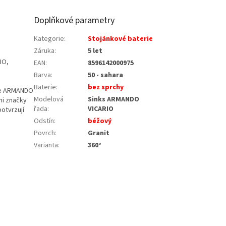
Doplňkové parametry
Kategorie
:
Stojánkové baterie
Záruka
:
5 let
IO,
EAN
:
8596142000975
Barva
:
50 - sahara
Baterie
:
bez sprchy
bce ARMANDO
Modelová
Sinks ARMANDO
mi značky
řada
:
VICARIO
potvrzují
Odstín
:
béžový
Povrch
:
Granit
Varianta
:
360°