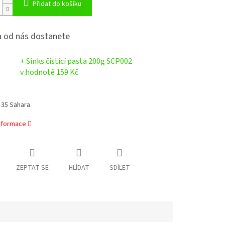
Přidat do košíku
 od nás dostanete
+ Sinks čistící pasta 200g SCP002
v hodnotě 159 Kč
 35 Sahara
informace
ZEPTAT SE
HLÍDAT
SDÍLET