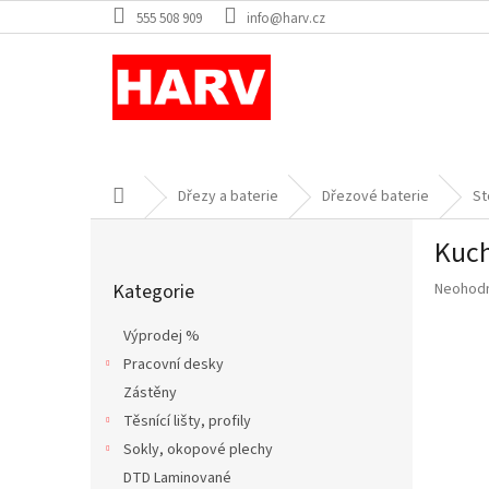
Přejít
555 508 909
info@harv.cz
na
obsah
Domů
Dřezy a baterie
Dřezové baterie
St
P
Kuch
o
Přeskočit
s
Průměr
Kategorie
Neohod
kategorie
t
hodnoce
r
produkt
Výprodej %
a
je
Pracovní desky
n
0,0
z
Zástěny
n
5
í
Těsnící lišty, profily
hvězdič
p
Sokly, okopové plechy
a
DTD Laminované