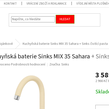
KONTAKT
VRÁCENÍ ZBOŽÍ A REKLAMACE
VÝDEJNÍ MÍSTA PLOŠNÉ
HLEDAT
ojánkové
Kuchyňská baterie Sinks MIX 35 Sahara
+ Sinks čistící pasta
yňská baterie Sinks MIX 35 Sahara
+ Sinks
né
noceno
Podrobnosti hodnocení
Značka:
Sinks
ní
3 5
u
2 966 Kč
Měrná
Skla
cena:
ek.