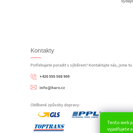
Výdejn
Kontakty
Potřebujete poradit s výběrem? Kontaktujte nás, jsme tu 
+420 555 508 909
info@harv.cz
Oblíbené způsoby dopravy:
Tento web p
vyjadřujete s