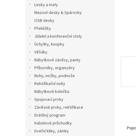
n
Lesky a maty
e
Masivní desky & Spárovky
l
OSB desky
Překližky
Jídelní a konferenční stoly
Úchytky, knopky
Věšáky
Nábytkové závěsy, panty
Příborníky, organizéry
Nohy, nožky, podnože
Rektifikační nohy
Nábytkové kolečka
Spojovací prvky
Závěsné prvky, rektifikace
Drátěný program
Kabelové průchodky
Popi
Dveřní kliky, zámky