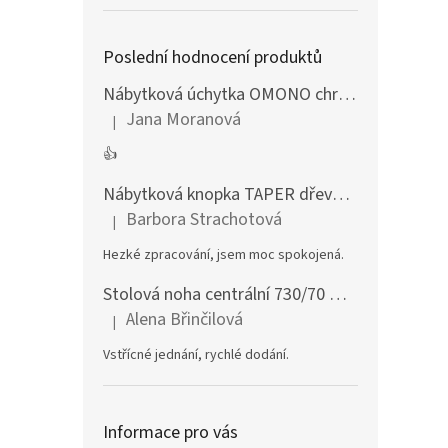
Poslední hodnocení produktů
Nábytková úchytka OMONO chrom lesklý
Jana Moranová
|
Hodnocení produktu je 5 z 5 hvězdiček.
👍
Nábytková knopka TAPER dřevěná dub lakovaný
Barbora Strachotová
|
Hodnocení produktu je 5 z 5 hvězdiček.
Hezké zpracování, jsem moc spokojená.
Stolová noha centrální 730/70 mm stříbrná
Alena Břinčilová
|
Hodnocení produktu je 5 z 5 hvězdiček.
Vstřícné jednání, rychlé dodání.
Informace pro vás