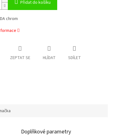
Přidat do košíku
IDA chrom
informace
ZEPTAT SE
HLÍDAT
SDÍLET
načka
Doplňkové parametry