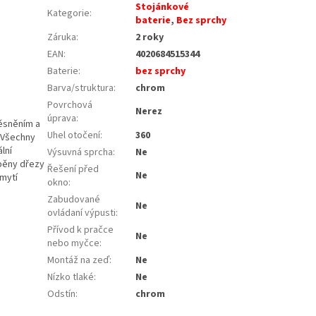
Stojánkové
Kategorie
:
baterie
,
Bez sprchy
Záruka
:
2 roky
EAN
:
4020684515344
Baterie
:
bez sprchy
Barva/struktura
:
chrom
Povrchová
Nerez
úprava
:
těsněním a
Uhel otočení
:
360
. Všechny
lní
Výsuvná sprcha
:
Ne
áběny dřezy
Řešení před
Ne
 mytí
okno
:
Zabudované
Ne
ovládaní výpusti
:
Přívod k pračce
Ne
nebo myčce
:
Montáž na zeď
:
Ne
Nízko tlaké
:
Ne
Odstín
:
chrom