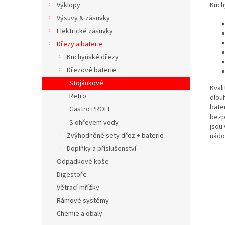
Kuch
Výklopy
Výsuvy & zásuvky
Elektrické zásuvky
Dřezy a baterie
Kuchyňské dřezy
Dřezové baterie
Stojánkové
Kval
Retro
dlouh
bater
Gastro PROFI
bezp
S ohřevem vody
jsou
Zvýhodněné sety dřez + baterie
nádo
Doplňky a příslušenství
Odpadkové koše
Digestoře
Větrací mřížky
Rámové systémy
Chemie a obaly