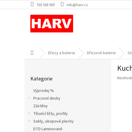
Přejít
555 508 909
info@harv.cz
na
obsah
Domů
Dřezy a baterie
Dřezové baterie
St
P
Kuch
o
Přeskočit
s
Průměr
Kategorie
Neohod
kategorie
t
hodnoce
r
produkt
Výprodej %
a
je
Pracovní desky
n
0,0
z
Zástěny
n
5
í
Těsnící lišty, profily
hvězdič
p
Sokly, okopové plechy
a
DTD Laminované