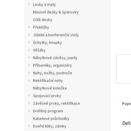
n
Lesky a maty
e
Masivní desky & Spárovky
l
OSB desky
Překližky
Jídelní a konferenční stoly
Úchytky, knopky
Věšáky
Nábytkové závěsy, panty
Příborníky, organizéry
Nohy, nožky, podnože
Rektifikační nohy
Nábytkové kolečka
Spojovací prvky
Závěsné prvky, rektifikace
Popi
Drátěný program
Kabelové průchodky
Det
Dveřní kliky, zámky