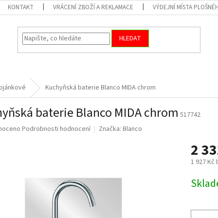
KONTAKT
VRÁCENÍ ZBOŽÍ A REKLAMACE
VÝDEJNÍ MÍSTA PLOŠNÉ
HLEDAT
ojánkové
Kuchyňská baterie Blanco MIDA chrom
yňská baterie Blanco MIDA chrom
517742
né
noceno
Podrobnosti hodnocení
Značka:
Blanco
ní
2 3
u
1 927 Kč
Měrná
Skla
cena:
ek.