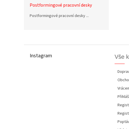
Postformingové pracovní desky
Postformingové pracovní desky ...
Z
á
p
Instagram
Vše 
a
t
í
Doprav
Obcho
Vrácen
Přihláš
Regist
Regist
Poptáv