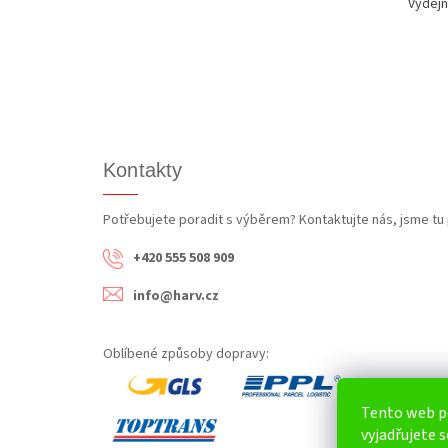
Výdejn
Kontakty
Potřebujete poradit s výběrem? Kontaktujte nás, jsme tu 
+420 555 508 909
info@harv.cz
Oblíbené způsoby dopravy:
Tento web p
vyjadřujete s