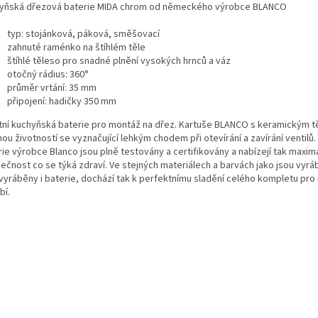
yňská dřezová baterie MIDA chrom od německého výrobce BLANCO
typ: stojánková, páková, směšovací
zahnuté raménko na štíhlém těle
štíhlé těleso pro snadné plnění vysokých hrnců a váz
otočný rádius: 360°
průměr vrtání: 35 mm
připojení: hadičky 350 mm
itní kuchyňská baterie pro montáž na dřez. Kartuše BLANCO s keramickým 
ou životností se vyznačující lehkým chodem při otevírání a zavírání ventilů
ie výrobce Blanco jsou plně testovány a certifikovány a nabízejí tak maximá
ečnost co se týká zdraví. Ve stejných materiálech a barvách jako jsou vyr
 vyráběny i baterie, dochází tak k perfektnímu sladění celého kompletu pro
bí.