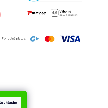
Pohodlná platba:
Souhlasím