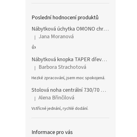
Poslední hodnocení produktů
Nábytková úchytka OMONO chrom lesklý
Jana Moranová
|
Hodnocení produktu je 5 z 5 hvězdiček.
👍
Nábytková knopka TAPER dřevěná dub lakovaný
Barbora Strachotová
|
Hodnocení produktu je 5 z 5 hvězdiček.
Hezké zpracování, jsem moc spokojená.
Stolová noha centrální 730/70 mm stříbrná
Alena Břinčilová
|
Hodnocení produktu je 5 z 5 hvězdiček.
Vstřícné jednání, rychlé dodání.
Informace pro vás