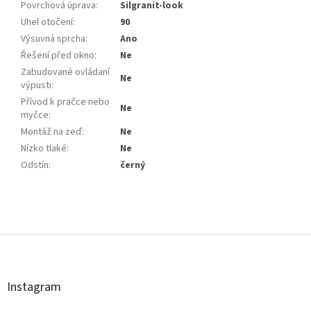
Povrchová úprava
:
Silgranit-look
Uhel otočení
:
90
Výsuvná sprcha
:
Ano
Řešení před okno
:
Ne
Zabudované ovládaní
Ne
výpusti
:
Přívod k pračce nebo
Ne
myčce
:
Montáž na zeď
:
Ne
Nízko tlaké
:
Ne
Odstín
:
černý
Z
á
p
a
t
Instagram
í