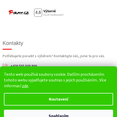
Kontakty
Potřebujete poradit s výběrem? Kontaktujte nás, jsme tu pro vás.
+420 555 508 909
Tento web používá soubory cookie. Dalším procházením
info@harv.cz
tohoto webu vyjadřujete souhlas s jejich používáním.. Více
informací
zde
.
Nastavení
Vytvořil Shoptet
Souhlasím