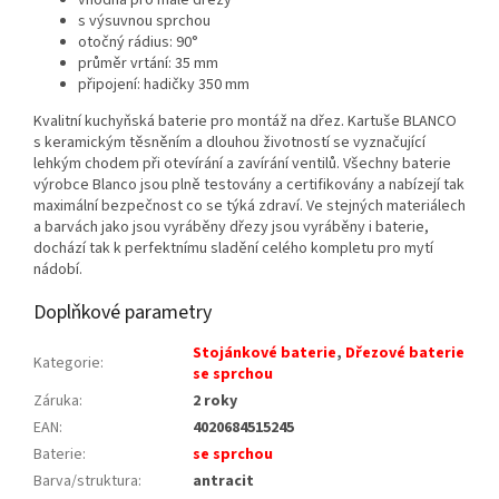
vhodná pro malé dřezy
s výsuvnou sprchou
otočný rádius: 90°
průměr vrtání: 35 mm
připojení: hadičky 350 mm
Kvalitní kuchyňská baterie pro montáž na dřez. Kartuše BLANCO
s keramickým těsněním a dlouhou životností se vyznačující
lehkým chodem při otevírání a zavírání ventilů. Všechny baterie
výrobce Blanco jsou plně testovány a certifikovány a nabízejí tak
maximální bezpečnost co se týká zdraví. Ve stejných materiálech
a barvách jako jsou vyráběny dřezy jsou vyráběny i baterie,
dochází tak k perfektnímu sladění celého kompletu pro mytí
nádobí.
Doplňkové parametry
Stojánkové baterie
,
Dřezové baterie
Kategorie
:
se sprchou
Záruka
:
2 roky
EAN
:
4020684515245
Baterie
:
se sprchou
Barva/struktura
:
antracit