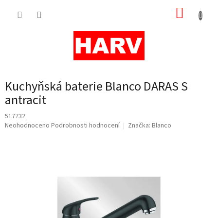
Přejít
NÁKUP
na
obsah
KOŠÍK
Kuchyňská baterie Blanco DARAS S
antracit
517732
Průměrné
Neohodnoceno
Podrobnosti hodnocení
Značka:
Blanco
hodnocení
produktu
je
0,0
z
5
hvězdiček.