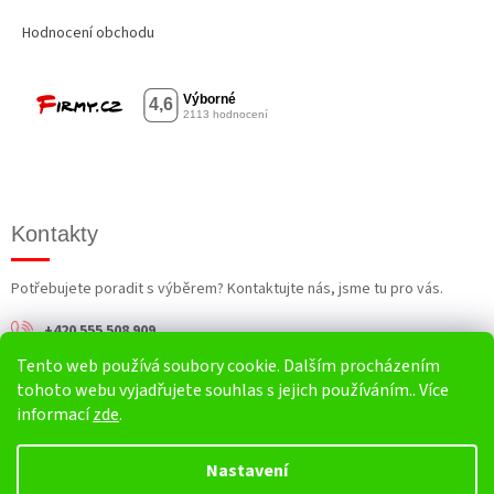
Hodnocení obchodu
Kontakty
Potřebujete poradit s výběrem? Kontaktujte nás, jsme tu pro vás.
+420 555 508 909
Tento web používá soubory cookie. Dalším procházením
info@harv.cz
tohoto webu vyjadřujete souhlas s jejich používáním.. Více
informací
zde
.
Nastavení
Vytvořil Shoptet