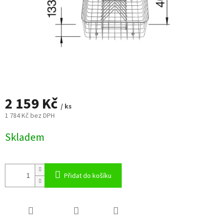
2 159 Kč
/ ks
1 784 Kč bez DPH
Měrná
Skladem
cena:
Přidat do košíku