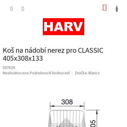
Přejít
NÁKUP
na
obsah
KOŠÍK
Koš na nádobí nerez pro CLASSIC
405x308x133
507829
Průměrné
Neohodnoceno
Podrobnosti hodnocení
Značka:
Blanco
hodnocení
produktu
je
0,0
z
5
hvězdiček.