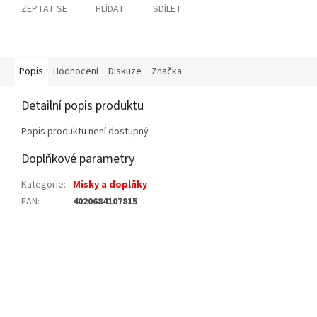
ZEPTAT SE
HLÍDAT
SDÍLET
Popis
Hodnocení
Diskuze
Značka
Detailní popis produktu
Popis produktu není dostupný
Doplňkové parametry
Kategorie
:
Misky a doplňky
EAN
:
4020684107815
Z
á
p
a