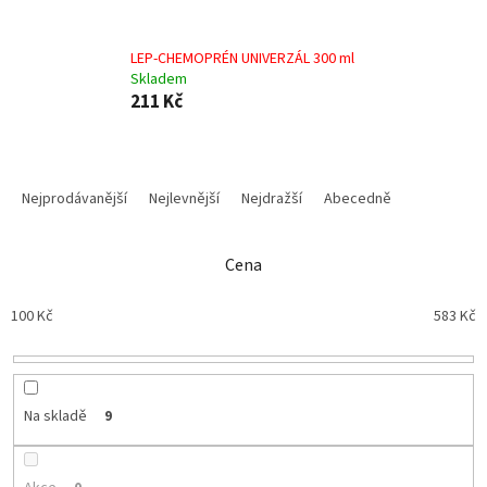
LEP-CHEMOPRÉN UNIVERZÁL 300 ml
Skladem
211 Kč
Ř
a
Nejprodávanější
Nejlevnější
Nejdražší
Abecedně
z
e
n
Cena
í
p
100
Kč
583
Kč
r
o
d
u
Na skladě
9
k
t
ů