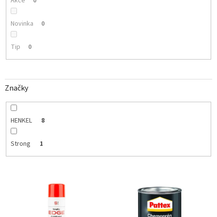
Akce
0
Novinka
0
Tip
0
Značky
HENKEL
8
Strong
1
V
ý
p
i