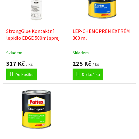
s
p
r
o
d
StrongGlue Kontaktní
LEP-CHEMOPRÉN EXTRÉM
u
lepidlo EDGE 500ml sprej
300 ml
k
t
Skladem
Skladem
ů
317 Kč
225 Kč
/ ks
/ ks
Do košíku
Do košíku