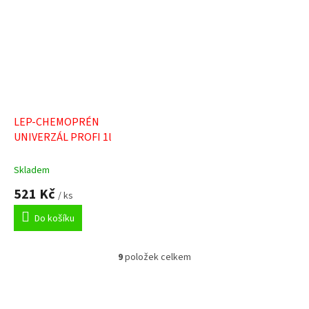
LEP-CHEMOPRÉN
UNIVERZÁL PROFI 1l
Skladem
521 Kč
/ ks
Do košíku
9
položek celkem
O
v
l
á
Z