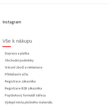
d
á
a
p
c
a
í
t
p
Instagram
r
í
v
k
y
Vše k nákupu
v
ý
p
Doprava a platba
i
Obchodní podmínky
s
u
Vrácení zboží a reklamace
Přihlášení k účtu
Registrace zákazníka
Registrace B2B zákazníka
Poptávkový formulář nářezu
Výdejní místa plošného materiálu