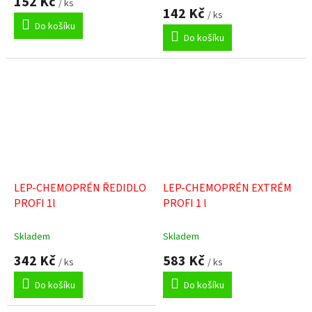
152 Kč
/ ks
produktu
142 Kč
/ ks
je
Do košíku
5,0
Do košíku
z
5
hvězdiček.
LEP-CHEMOPRÉN ŘEDIDLO
LEP-CHEMOPRÉN EXTRÉM
PROFI 1l
PROFI 1 l
Skladem
Skladem
342 Kč
583 Kč
/ ks
/ ks
Do košíku
Do košíku