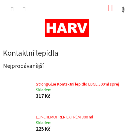
Přejít
NÁKUP
na
obsah
KOŠÍK
Kontaktní lepidla
Nejprodávanější
StrongGlue Kontaktní lepidlo EDGE 500ml sprej
Skladem
317 Kč
LEP-CHEMOPRÉN EXTRÉM 300 ml
Skladem
225 Kč