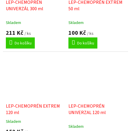
LEP-CHEMOPRÉN
LEP-CHEMOPRÉN EXTREM
UNIVERZÁL 300 ml
50 ml
Skladem
Skladem
211 Kč
100 Kč
/ ks
/ ks
Do košíku
Do košíku
LEP-CHEMOPRÉN EXTREM
LEP-CHEMOPRÉN
120 ml
UNIVERZAL 120 ml
Skladem
Průměrné
Skladem
hodnocení