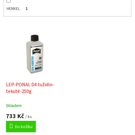
HENKEL
1
V
ý
p
i
s
p
r
o
d
LEP-PONAL D4 tužidlo-
u
tekuté-250g
k
t
Skladem
ů
733 Kč
/ ks
Do košíku