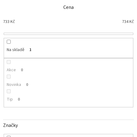
e
n
Cena
í
p
733
Kč
734
Kč
r
o
d
u
Na skladě
1
k
t
ů
Akce
0
Novinka
0
Tip
0
Značky