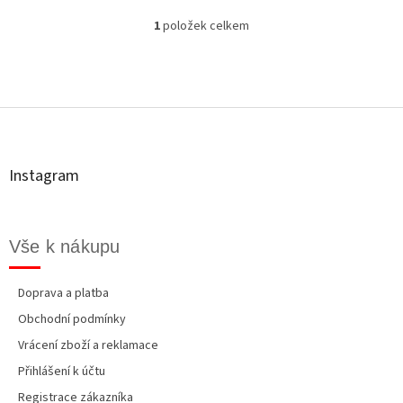
1
položek celkem
O
v
l
á
Z
d
á
a
p
c
a
í
t
p
Instagram
r
í
v
k
y
Vše k nákupu
v
ý
p
Doprava a platba
i
Obchodní podmínky
s
u
Vrácení zboží a reklamace
Přihlášení k účtu
Registrace zákazníka