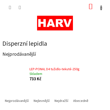
Přejít
NÁKUP
na
obsah
KOŠÍK
Disperzní lepidla
Nejprodávanější
LEP-PONAL D4 tužidlo-tekuté-250g
Skladem
733 Kč
Ř
a
Nejprodávanější
Nejlevnější
Nejdražší
Abecedně
z