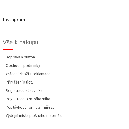
p
a
t
Instagram
í
Vše k nákupu
Doprava a platba
Obchodní podmínky
Vrácení zboží a reklamace
Přihlášení k účtu
Registrace zákazníka
Registrace B2B zákazníka
Poptávkový formulář nářezu
Výdejní místa plošného materiálu