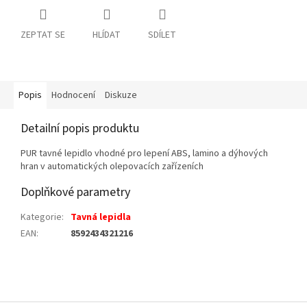
ZEPTAT SE
HLÍDAT
SDÍLET
Popis
Hodnocení
Diskuze
Detailní popis produktu
PUR tavné lepidlo vhodné pro lepení ABS, lamino a dýhových
hran v automatických olepovacích zařízeních
Doplňkové parametry
Kategorie
:
Tavná lepidla
EAN
:
8592434321216
Z
á