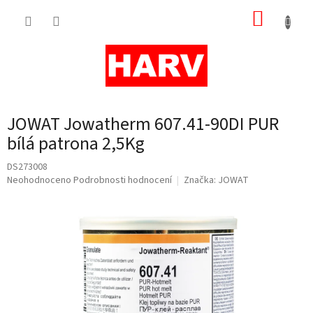
Přejít
NÁKUP
na
obsah
KOŠÍK
JOWAT Jowatherm 607.41-90DI PUR
bílá patrona 2,5Kg
DS273008
Průměrné
Neohodnoceno
Podrobnosti hodnocení
Značka:
JOWAT
hodnocení
produktu
je
0,0
z
5
hvězdiček.