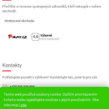
Přečtěte si recenze spokojených zákazníků, kteří nakoupili v našem
obchodě:
Hodnocení obchodu
Kontakty
Potřebujete poradit s výběrem? Kontaktujte nás, jsme tu pro vás.
+420 555 508 909
Tento web používá soubory cookie. Dalším procházením
info@harv.cz
tohoto webu vyjadřujete souhlas s jejich používáním.. Více
informací
zde
.