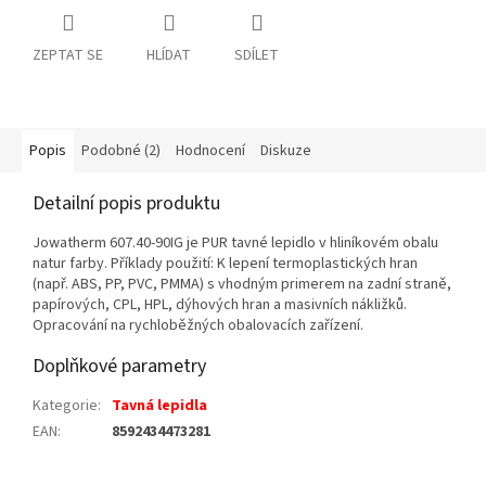
ZEPTAT SE
HLÍDAT
SDÍLET
Popis
Podobné (2)
Hodnocení
Diskuze
Detailní popis produktu
Jowatherm 607.40-90IG je PUR tavné lepidlo v hliníkovém obalu
natur farby. Příklady použití: K lepení termoplastických hran
(např. ABS, PP, PVC, PMMA) s vhodným primerem na zadní straně,
papírových, CPL, HPL, dýhových hran a masivních nákližků.
Opracování na rychloběžných obalovacích zařízení.
Doplňkové parametry
Kategorie
:
Tavná lepidla
EAN
:
8592434473281