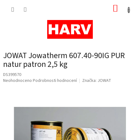
Přejít
NÁKUP
na
obsah
KOŠÍK
JOWAT Jowatherm 607.40-90IG PUR
natur patron 2,5 kg
DS399570
Průměrné
Neohodnoceno
Podrobnosti hodnocení
Značka:
JOWAT
hodnocení
produktu
je
0,0
z
5
hvězdiček.