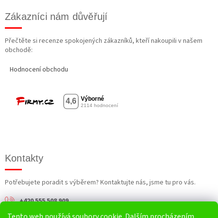
Zákazníci nám důvěřují
Přečtěte si recenze spokojených zákazníků, kteří nakoupili v našem
obchodě:
Hodnocení obchodu
Kontakty
Potřebujete poradit s výběrem? Kontaktujte nás, jsme tu pro vás.
+420 555 508 909
Tento web používá soubory cookie. Dalším procházením