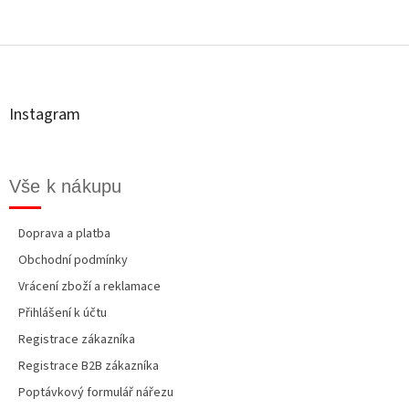
Z
á
p
a
t
Instagram
í
Vše k nákupu
Doprava a platba
Obchodní podmínky
Vrácení zboží a reklamace
Přihlášení k účtu
Registrace zákazníka
Registrace B2B zákazníka
Poptávkový formulář nářezu