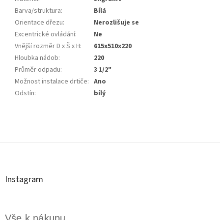
Barva/struktura
:
Bílá
Orientace dřezu
:
Nerozlišuje se
Excentrické ovládání
:
Ne
Vnější rozměr D x Š x H
:
615x510x220
Hloubka nádob
:
220
Průměr odpadu
:
3 1/2"
Možnost instalace drtiče
:
Ano
Odstín
:
bílý
Z
á
p
a
t
Instagram
í
Vše k nákupu