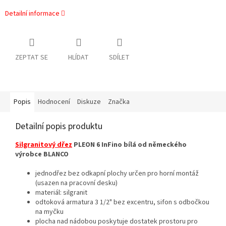
Detailní informace
ZEPTAT SE
HLÍDAT
SDÍLET
Popis
Hodnocení
Diskuze
Značka
Detailní popis produktu
Silgranitový dřez
PLEON 6 InFino bílá od německého
výrobce BLANCO
jednodřez bez odkapní plochy určen pro horní montáž
(usazen na pracovní desku)
materiál: silgranit
odtoková armatura 3 1/2" bez excentru, sifon s odbočkou
na myčku
plocha nad nádobou poskytuje dostatek prostoru pro