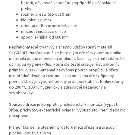
baterii, dávkovač saponátu, popřípadě další ovládací
prvky
rozměr dřezu: 615 x 510 mm
hloubka: 220 mm
orientace dřezu: nerozlišuje se
možnost instalace drtiče
spodní skříňka: od 600 mm
Nepřekonatelně trvanlivý a snadno udržovatelný materiál
SILGRANIT PuraDur zaručuje barevným dřezům z kompozitního
materiálu dosud nebývalou odolnost. Navíc vyniká antibakteriální
ochranou Hygiene+Plus, která dle testů snižuje růst bakterií v
průměru o 98%. Kamenně hedvábný povrch propůjčuje dřezu
mimořádně dlouhou životnost. I na omak má dřez příjemný
povrch, který je výborně odolný proti poškrábání, tepluvzdorný
do 280 °C, 100 % hygienicky a zdravotně nezávadný a
stálobarevný.
Součástí dřezu je kompletní příslušenství k montáži. (výpusť,
sifon, příchytky, excentrické ovládání výpusti atd.) Není třeba nic
dokupovat.
Při montáži se na utěsnění prostoru mezi dřezem a pracovní
plochou používá silikon.