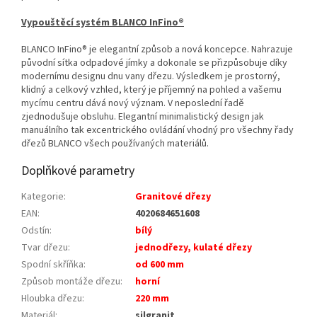
Vypouštěcí systém BLANCO InFino®
BLANCO InFino® je elegantní způsob a nová koncepce. Nahrazuje
původní sítka odpadové jímky a dokonale se přizpůsobuje díky
modernímu designu dnu vany dřezu. Výsledkem je prostorný,
klidný a celkový vzhled, který je příjemný na pohled a vašemu
mycímu centru dává nový význam. V neposlední řadě
zjednodušuje obsluhu. Elegantní minimalistický design jak
manuálního tak excentrického ovládání vhodný pro všechny řady
dřezů BLANCO všech používaných materiálů.
Doplňkové parametry
Kategorie
:
Granitové dřezy
EAN
:
4020684651608
Odstín
:
bílý
Tvar dřezu
:
jednodřezy, kulaté dřezy
Spodní skříňka
:
od 600 mm
Způsob montáže dřezu
:
horní
Hloubka dřezu
:
220 mm
Materiál
:
silgranit