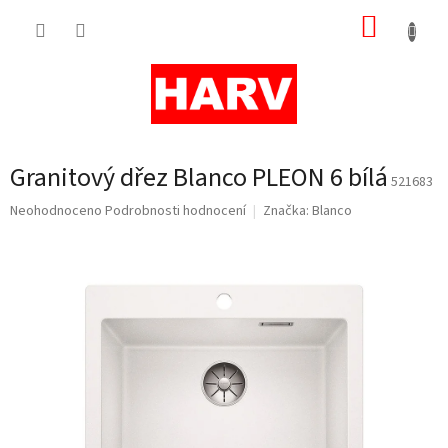
Přejít
NÁKUP
na
obsah
KOŠÍK
Granitový dřez Blanco PLEON 6 bílá
521683
Průměrné
Neohodnoceno
Podrobnosti hodnocení
Značka:
Blanco
hodnocení
produktu
je
0,0
z
5
hvězdiček.