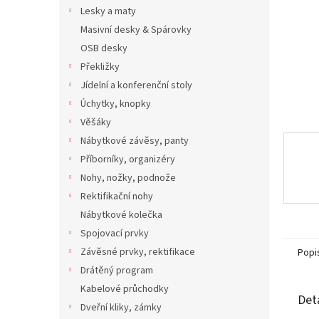
n
Lesky a maty
e
Masivní desky & Spárovky
l
OSB desky
Překližky
Jídelní a konferenční stoly
Úchytky, knopky
Věšáky
Nábytkové závěsy, panty
Příborníky, organizéry
Nohy, nožky, podnože
Rektifikační nohy
Nábytkové kolečka
Spojovací prvky
Závěsné prvky, rektifikace
Popi
Drátěný program
Kabelové průchodky
Det
Dveřní kliky, zámky