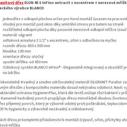
ranitový dřez
ELON 45 S InFino antracit s excentrem + nerezová mříž
eckého výrobce BLANCO
jednodřez s odkapní plochou určen pro horní montáž (usazen na pracovní
vhodný pro montáž pod okno díky umístění otvoru pro baterii na straně
rozšířitelná odkapní plocha díky posuvné nerezové odkapní mřížce (součá
materiál: silgranit
odtoková armatura 3 1/2" s excentrem, sifon s odbočkou na myčku
rozměr dřezu: 650 x 500 mm
hloubka: 190 mm
orientace dřezu: otočný
spodní skříňka: od 450 mm
Odtokový systém BLANCO InFino® - Elegenatně integrovaný a obzvlášť 
na údržbu
ekonatelně trvanlivý a snadno udržovatelný materiál SILGRANIT PuraDur za
vným dřezům z kompozitního materiálu dosud nebývalou odolnost. Navíc v
akteriální ochranou Hygiene+Plus, která dle testů snižuje růst bakterií v p
 Kamenně hedvábný povrch propůjčuje dřezu mimořádně dlouhou životnost
řez příjemný povrch, který je výborně odolný proti poškrábání, tepluvzdor
100 % hygienicky a zdravotně nezávadný a stálobarevný.
stí dřezu je kompletní příslušenství k montáži (výpusť, sifon, příchytky atd
zová mřížka.