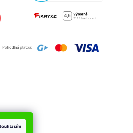
Pohodlná platba:
Souhlasím