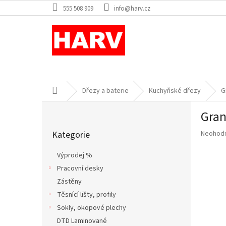
Přejít
555 508 909
info@harv.cz
na
obsah
Domů
Dřezy a baterie
Kuchyňské dřezy
G
P
Gran
o
Přeskočit
s
Průměr
Kategorie
Neohod
kategorie
t
hodnoce
r
produkt
Výprodej %
a
je
Pracovní desky
n
0,0
z
Zástěny
n
5
í
Těsnící lišty, profily
hvězdič
p
Sokly, okopové plechy
a
DTD Laminované