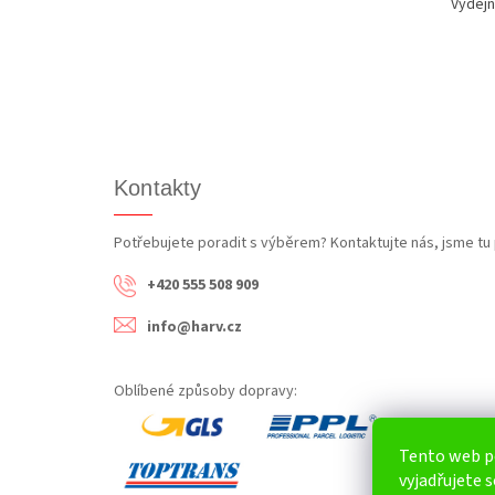
Výdejn
Kontakty
Potřebujete poradit s výběrem? Kontaktujte nás, jsme tu 
+420 555 508 909
info@harv.cz
Oblíbené způsoby dopravy:
Tento web p
vyjadřujete s