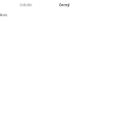
Odstín
:
černý
ikon.