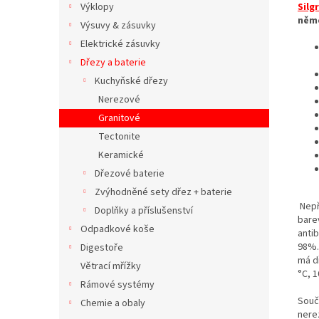
Silg
Výklopy
něm
Výsuvy & zásuvky
Elektrické zásuvky
Dřezy a baterie
Kuchyňské dřezy
Nerezové
Granitové
Tectonite
Keramické
Dřezové baterie
Zvýhodněné sety dřez + baterie
Nepř
Doplňky a příslušenství
bare
Odpadkové koše
antib
98%.
Digestoře
má d
Větrací mřížky
°C, 
Rámové systémy
Součá
Chemie a obaly
nere