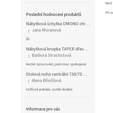
Není
Při 
Poslední hodnocení produktů
Nábytková úchytka OMONO chrom lesklý
Jana Moranová
|
Hodnocení produktu je 5 z 5 hvězdiček.
👍
Nábytková knopka TAPER dřevěná dub lakovaný
Barbora Strachotová
|
Hodnocení produktu je 5 z 5 hvězdiček.
Hezké zpracování, jsem moc spokojená.
Stolová noha centrální 730/70 mm stříbrná
Alena Břinčilová
|
Hodnocení produktu je 5 z 5 hvězdiček.
Vstřícné jednání, rychlé dodání.
Informace pro vás