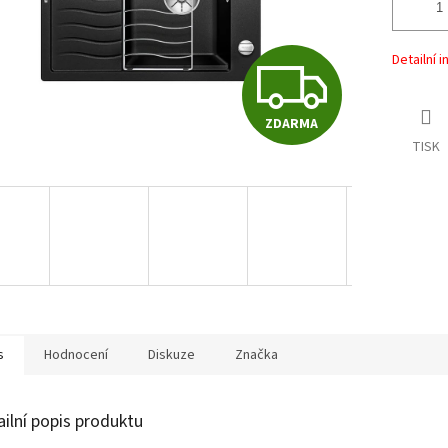
Detailní 
Z
ZDARMA
D
TISK
A
R
M
s
Hodnocení
Diskuze
Značka
A
ailní popis produktu