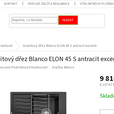
KONTAKT
VRÁCENÍ ZBOŽÍ A REKLAMACE
VÝDEJNÍ MÍSTA PLOŠNÉ
HLEDAT
ranitové
Granitový dřez Blanco ELON 45 S antracit excentr
itový dřez Blanco ELON 45 S antracit exce
né
noceno
Podrobnosti hodnocení
Značka:
Blanco
ní
9 8
u
8 107 Kč
Měrná
Skla
cena:
ek.