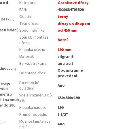
ka od
Kategorie
:
Granitové dřezy
EAN
:
4020684703529
Odstín
:
černý
 desku),
Tvar dřezu
:
dřezy s odkapem
stí balení)
Spodní skříňka
:
od 450 mm
Způsob montáže
horní
dřezu
:
Hloubka dřezu
:
190 mm
Materiál
:
silgranit
Barva/struktura
:
antracit
jednoduchý
Oboustranné
Orientace dřezu
:
provedení
Excentrické
ručuje
Ano
ovládání
:
yniká
růměru o
Vnější rozměr D x Š
650x500x190
. I na omak
x H
:
ný do 280
Hloubka nádob
:
190
Průměr odpadu
:
3 1/2"
Možnost instalace
.) a
Ano
drtiče
: