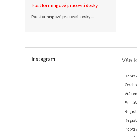
Postformingové pracovní desky
Postformingové pracovní desky ...
Z
á
p
Instagram
Vše 
a
t
í
Doprav
Obcho
Vrácen
Přihláš
Regist
Regist
Poptáv