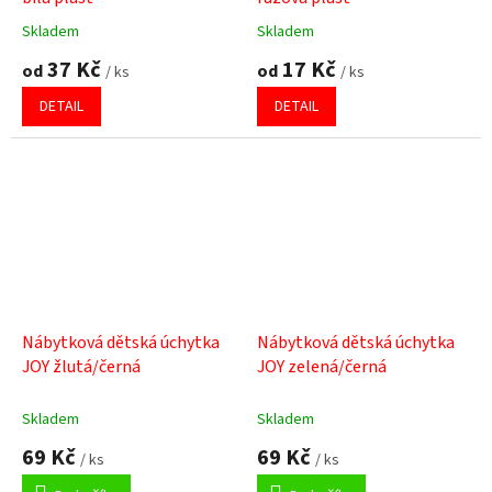
Skladem
Skladem
Průměrné
Průměrné
hodnocení
hodnocení
37 Kč
17 Kč
od
od
/ ks
/ ks
produktu
produktu
je
je
DETAIL
DETAIL
5,0
5,0
z
z
5
5
hvězdiček.
hvězdiček.
Nábytková dětská úchytka
Nábytková dětská úchytka
JOY žlutá/černá
JOY zelená/černá
Skladem
Skladem
69 Kč
69 Kč
/ ks
/ ks