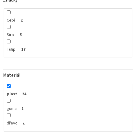
Značky
Cebi
2
Siro
5
Tulip
17
Materiál
plast
24
guma
1
dřevo
2