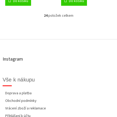
Do košíku
Do košíku
24
položek celkem
O
v
l
á
Z
d
á
a
p
c
a
í
t
p
Instagram
r
í
v
k
y
Vše k nákupu
v
ý
p
Doprava a platba
i
Obchodní podmínky
s
u
Vrácení zboží a reklamace
Přihlášení k účtu