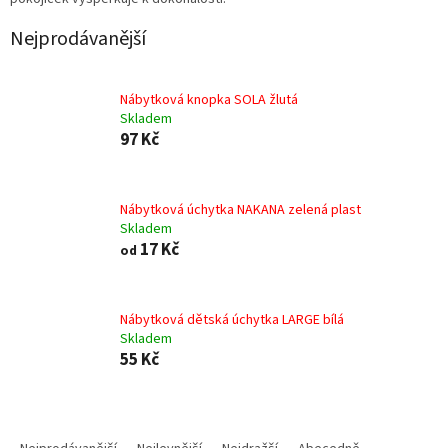
Nejprodávanější
Nábytková knopka SOLA žlutá
Skladem
97 Kč
Nábytková úchytka NAKANA zelená plast
Skladem
17 Kč
od
Nábytková dětská úchytka LARGE bílá
Skladem
55 Kč
Ř
a