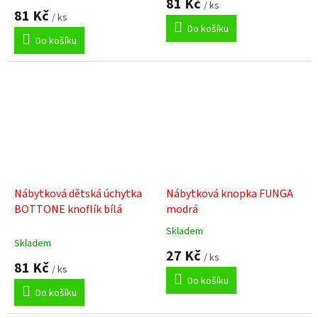
81 Kč
/ ks
produktu
81 Kč
/ ks
je
Do košíku
5,0
Do košíku
z
5
hvězdiček.
Nábytková dětská úchytka
Nábytková knopka FUNGA
BOTTONE knoflík bílá
modrá
Skladem
Průměrné
Skladem
hodnocení
27 Kč
/ ks
produktu
81 Kč
/ ks
je
Do košíku
5,0
Do košíku
z
5