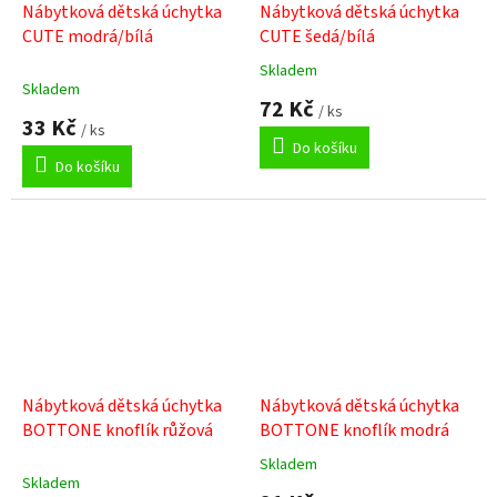
Nábytková dětská úchytka
Nábytková dětská úchytka
CUTE modrá/bílá
CUTE šedá/bílá
Skladem
Průměrné
Skladem
hodnocení
72 Kč
/ ks
produktu
33 Kč
/ ks
je
Do košíku
5,0
Do košíku
z
5
hvězdiček.
Nábytková dětská úchytka
Nábytková dětská úchytka
BOTTONE knoflík růžová
BOTTONE knoflík modrá
Skladem
Průměrné
Skladem
hodnocení