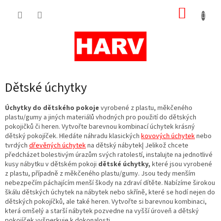
Přejít
NÁKUP
na
obsah
KOŠÍK
Dětské úchytky
Úchytky do dětského pokoje
vyrobené z plastu, měkčeného
plastu/gumy a jiných materiálů vhodných pro použití do dětských
pokojičků či heren. Vytvořte barevnou kombinací úchytek krásný
dětský pokojíček. Hledáte náhradu klasických
kovových úchytek
nebo
tvrdých
dřevěných úchytek
na dětský nábytek| Jelikož chcete
předcházet bolestivým úrazům svých ratolestí, instalujte na jednotlivé
kusy nábytku v dětském pokoji
dětské úchytky,
které jsou vyrobené
z plastu, případně z měkčeného plastu/gumy. Jsou tedy menším
nebezpečím páchajícím menší škody na zdraví dítěte. Nabízíme širokou
škálu dětských úchytek na nábytek nebo skříně, které se hodí nejen do
dětských pokojíčků, ale také heren. Vytvořte si barevnou kombinaci,
která omšelý a starší nábytek pozvedne na vyšší úroveň a dětský
pokojíček vyšperkuje k dokonalosti.