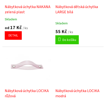
o
d
Nábytková úchytka NAKANA
Nábytková dětská úchytka
u
zelená plast
LARGE bílá
k
Skladem
Průměrné
t
Skladem
hodnocení
17 Kč
ů
od
/ ks
produktu
55 Kč
/ ks
je
DETAIL
5,0
Do košíku
z
5
hvězdiček.
Nábytková úchytka LOCIKA
Nábytková úchytka LOCIKA
růžová
modrá