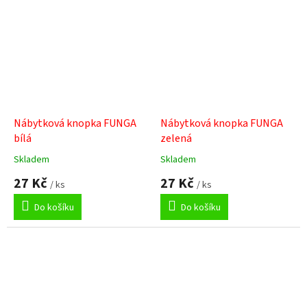
hvězdiček.
Nábytková knopka FUNGA
Nábytková knopka FUNGA
bílá
zelená
Skladem
Skladem
Průměrné
Průměrné
hodnocení
hodnocení
27 Kč
27 Kč
/ ks
/ ks
produktu
produktu
je
je
Do košíku
Do košíku
4,8
5,0
z
z
5
5
hvězdiček.
hvězdiček.