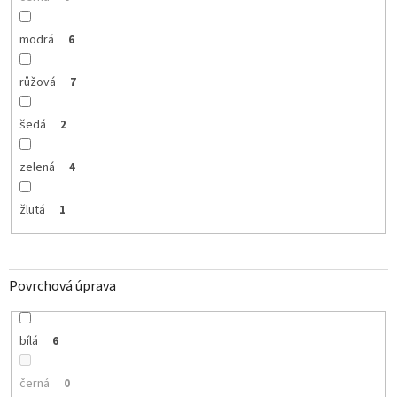
modrá
6
růžová
7
šedá
2
zelená
4
žlutá
1
Povrchová úprava
bílá
6
černá
0