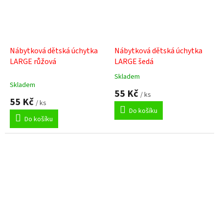
Nábytková dětská úchytka
Nábytková dětská úchytka
LARGE růžová
LARGE šedá
Skladem
Průměrné
Skladem
hodnocení
55 Kč
/ ks
produktu
55 Kč
/ ks
je
Do košíku
5,0
Do košíku
z
5
hvězdiček.