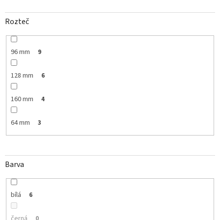
Rozteč
96 mm
9
128 mm
6
160 mm
4
64 mm
3
Barva
bílá
6
černá
0