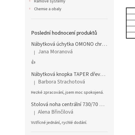
Rámové systémy
Chemie a obaly
Poslední hodnocení produktů
Nábytková úchytka OMONO chrom lesklý
Jana Moranová
|
Hodnocení produktu je 5 z 5 hvězdiček.
👍
Nábytková knopka TAPER dřevěná dub lakovaný
Barbora Strachotová
|
Hodnocení produktu je 5 z 5 hvězdiček.
Hezké zpracování, jsem moc spokojená.
Stolová noha centrální 730/70 mm stříbrná
Alena Břinčilová
|
Hodnocení produktu je 5 z 5 hvězdiček.
Vstřícné jednání, rychlé dodání.