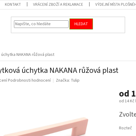
KONTAKT
VRÁCENÍ ZBOŽÍ A REKLAMACE
VÝDEJNÍ MÍSTA PLOŠNÉ
HLEDAT
 úchytka NAKANA růžová plast
tková úchytka NAKANA růžová plast
né
cení
Podrobnosti hodnocení
Značka:
Tulip
ní
od
1
u
od
14 Kč
Měrná
Zvolt
cena:
ek.
Rozteč