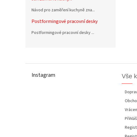
Návod pro zaměření kuchyně zna...
Postformingové pracovní desky
Postformingové pracovní desky ...
Z
á
p
Instagram
Vše 
a
t
í
Doprav
Obcho
Vrácen
Přihláš
Regist
Regist