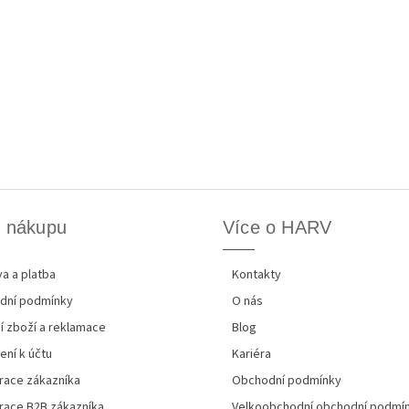
k nákupu
Více o HARV
a a platba
Kontakty
dní podmínky
O nás
í zboží a reklamace
Blog
ení k účtu
Kariéra
race zákazníka
Obchodní podmínky
race B2B zákazníka
Velkoobchodní obchodní podmí