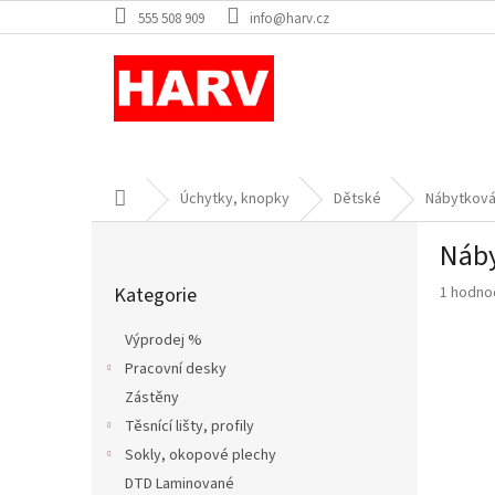
Přejít
555 508 909
info@harv.cz
na
obsah
Domů
Úchytky, knopky
Dětské
Nábytková
P
Náby
o
Přeskočit
s
Průměr
Kategorie
1 hodno
kategorie
t
hodnoce
r
produkt
Výprodej %
a
je
Pracovní desky
n
5,0
z
Zástěny
n
5
í
Těsnící lišty, profily
hvězdič
p
Sokly, okopové plechy
a
DTD Laminované