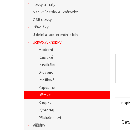
n
Lesky a maty
e
Masivní desky & Spárovky
l
OSB desky
Překližky
Jídelní a konferenční stoly
Úchytky, knopky
Moderní
Klasické
Rustikální
Dřevěné
Profilové
Zápustné
Dětské
Knopky
Popi
Výprodej
Příslušenství
Det
Věšáky