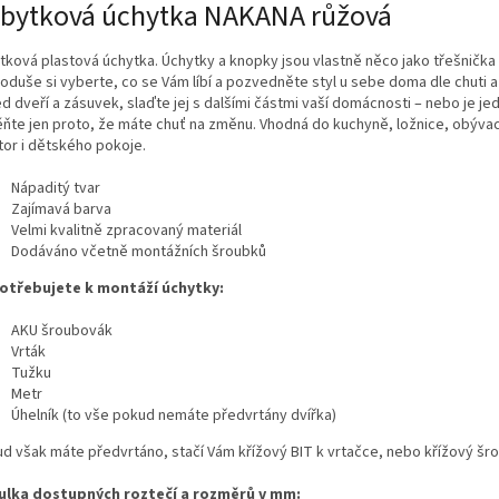
bytková úchytka NAKANA růžová
tková plastová úchytka. Úchytky a knopky jsou vlastně něco jako třešnička 
oduše si vyberte, co se Vám líbí a pozvedněte styl u sebe doma dle chuti 
ed dveří a zásuvek, slaďte jej s dalšími částmi vaší domácnosti – nebo je j
ňte jen proto, že máte chuť na změnu. Vhodná do kuchyně, ložnice, obýva
tor i dětského pokoje.
Nápaditý tvar
Zajímavá barva
Velmi kvalitně zpracovaný materiál
Dodáváno včetně montážních šroubků
otřebujete k montáží úchytky:
AKU šroubovák
Vrták
Tužku
Metr
Úhelník (to vše pokud nemáte předvrtány dvířka)
d však máte předvrtáno, stačí Vám křížový BIT k vrtačce, nebo křížový šr
ulka dostupných roztečí a rozměrů v mm: