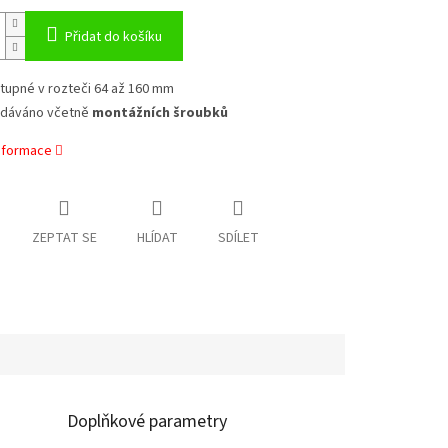
Přidat do košíku
tupné v rozteči 64 až 160 mm
dáváno včetně
montážních šroubků
informace
ZEPTAT SE
HLÍDAT
SDÍLET
Doplňkové parametry