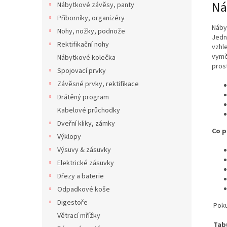
Ná
Nábytkové závěsy, panty
Příborníky, organizéry
Náby
Nohy, nožky, podnože
Jedn
Rektifikační nohy
vzhl
vymě
Nábytkové kolečka
pros
Spojovací prvky
Závěsné prvky, rektifikace
Drátěný program
Kabelové průchodky
Dveřní kliky, zámky
Co p
Výklopy
Výsuvy & zásuvky
Elektrické zásuvky
Dřezy a baterie
Odpadkové koše
Digestoře
Poku
Větrací mřížky
Tab