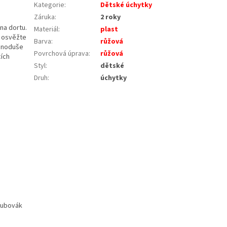
Kategorie
:
Dětské úchytky
Záruka
:
2 roky
na dortu.
Materiál
:
plast
a osvěžte
Barva
:
růžová
ednoduše
Povrchová úprava
:
růžová
cích
Styl
:
dětské
Druh
:
úchytky
oubovák