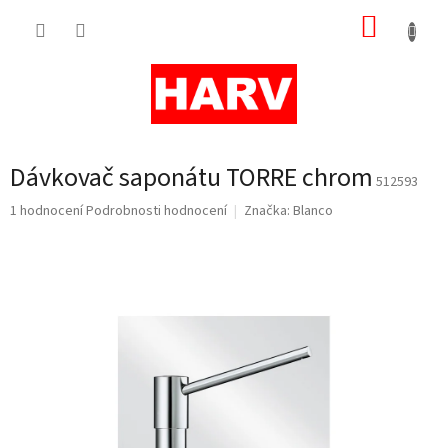
Přejít
NÁKUP
na
obsah
KOŠÍK
Dávkovač saponátu TORRE chrom
512593
Průměrné
1 hodnocení
Podrobnosti hodnocení
Značka:
Blanco
hodnocení
produktu
je
5,0
z
5
hvězdiček.