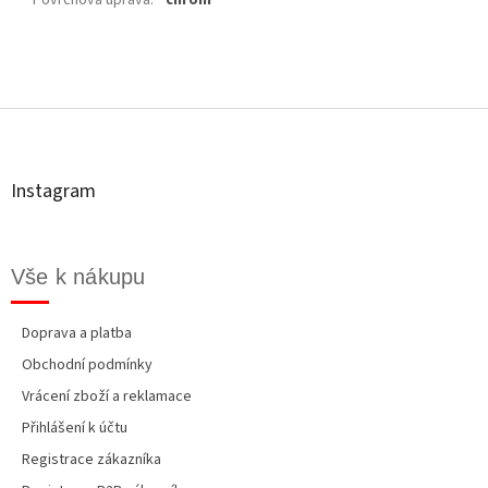
Povrchová úprava
:
chrom
Z
á
p
a
t
Instagram
í
Vše k nákupu
Doprava a platba
Obchodní podmínky
Vrácení zboží a reklamace
Přihlášení k účtu
Registrace zákazníka