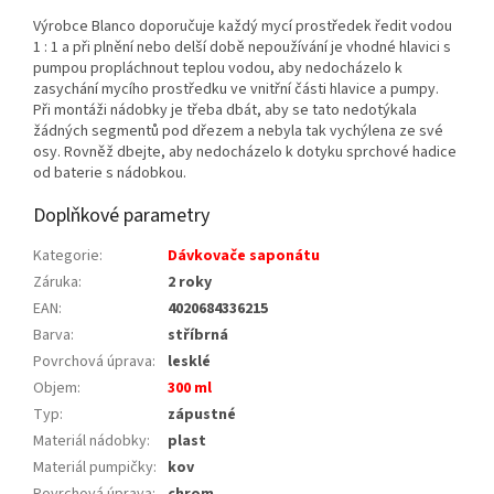
Výrobce Blanco doporučuje každý mycí prostředek ředit vodou
1 : 1 a při plnění nebo delší době nepoužívání je vhodné hlavici s
pumpou propláchnout teplou vodou, aby nedocházelo k
zasychání mycího prostředku ve vnitřní části hlavice a pumpy.
Při montáži nádobky je třeba dbát, aby se tato nedotýkala
žádných segmentů pod dřezem a nebyla tak vychýlena ze své
osy. Rovněž dbejte, aby nedocházelo k dotyku sprchové hadice
od baterie s nádobkou.
Doplňkové parametry
Kategorie
:
Dávkovače saponátu
Záruka
:
2 roky
EAN
:
4020684336215
Barva
:
stříbrná
Povrchová úprava
:
lesklé
Objem
:
300 ml
Typ
:
zápustné
Materiál nádobky
:
plast
Materiál pumpičky
:
kov