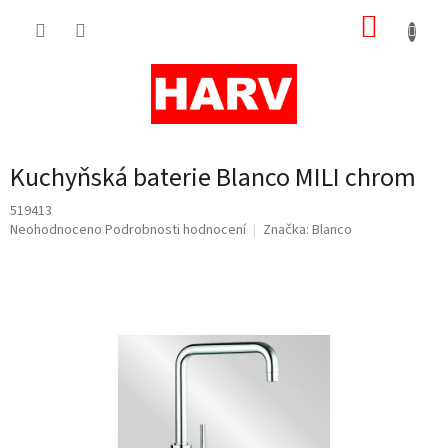
Přejít
NÁKUP
na
obsah
KOŠÍK
Kuchyňská baterie Blanco MILI chrom
519413
Průměrné
Neohodnoceno
Podrobnosti hodnocení
Značka:
Blanco
hodnocení
produktu
je
0,0
z
5
hvězdiček.