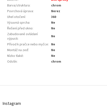
Barva/struktura
:
chrom
Povrchová úprava
:
Nerez
Uhel otočení
:
360
Výsuvná sprcha
:
Ne
Řešení před okno
:
Ne
Zabudované ovládaní
Ne
výpusti
:
Přívod k pračce nebo myčce
:
Ne
Montáž na zeď
:
Ne
Nízko tlaké
:
Ne
Odstín
:
chrom
Z
á
p
a
t
Instagram
í