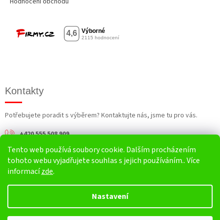
Hodnocení obchodu
Kontakty
Potřebujete poradit s výběrem? Kontaktujte nás, jsme tu pro vás.
+420 555 508 909
Tento web používá soubory cookie. Dalším procházením
info@harv.cz
tohoto webu vyjadřujete souhlas s jejich používáním.. Více
informací
zde
.
Nastavení
Vytvořil Shoptet