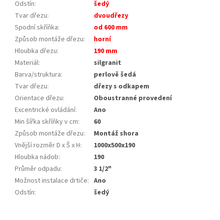
Odstín
:
šedý
Tvar dřezu
:
dvoudřezy
Spodní skříňka
:
od 600 mm
Způsob montáže dřezu
:
horní
Hloubka dřezu
:
190 mm
Materiál
:
silgranit
Barva/struktura
:
perlově šedá
Tvar dřezu
:
dřezy s odkapem
Orientace dřezu
:
Oboustranné provedení
Excentrické ovládání
:
Ano
Min šířka skříňky v cm
:
60
Způsob montáže dřezu
:
Montáž shora
Vnější rozměr D x Š x H
:
1000x500x190
Hloubka nádob
:
190
Průměr odpadu
:
3 1/2"
Možnost instalace drtiče
:
Ano
Odstín
:
šedý