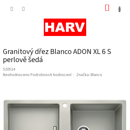
Přejít
NÁKUP
na
obsah
KOŠÍK
Granitový dřez Blanco ADON XL 6 S
perlově šedá
520524
Průměrné
Neohodnoceno
Podrobnosti hodnocení
Značka:
Blanco
hodnocení
produktu
je
0,0
z
5
hvězdiček.