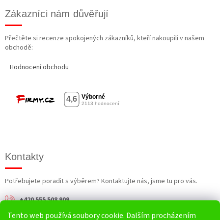
Zákazníci nám důvěřují
Přečtěte si recenze spokojených zákazníků, kteří nakoupili v našem
obchodě:
Hodnocení obchodu
Kontakty
Potřebujete poradit s výběrem? Kontaktujte nás, jsme tu pro vás.
+420 555 508 909
Tento web používá soubory cookie. Dalším procházením
info@harv.cz