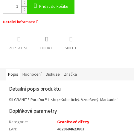
Přidat do košíku
Detailní informace
ZEPTAT SE
HLÍDAT
SDÍLET
Popis
Hodnocení
Diskuze
Značka
Detailní popis produktu
SILGRANIT® PuraDur® II.<br/>Kubistický. Vznešený. Markantní.
Doplňkové parametry
Kategorie
:
Granitové dřezy
EAN
:
4020684623803