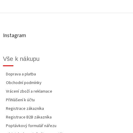
Z
á
p
a
t
Instagram
í
Vše k nákupu
Doprava a platba
Obchodní podmínky
Vrácení zboží a reklamace
Přihlášení k účtu
Registrace zákazníka
Registrace B2B zákazníka
Poptávkový formulář nářezu