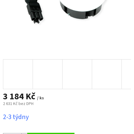
3 184 Kč
/ ks
2 631 Kč bez DPH
Měrná
2-3 týdny
cena: