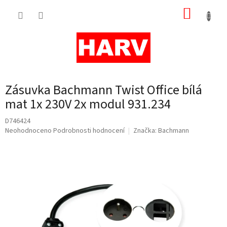
Přejít
NÁKUP
na
obsah
KOŠÍK
Zásuvka Bachmann Twist Office bílá
mat 1x 230V 2x modul 931.234
D746424
Průměrné
Neohodnoceno
Podrobnosti hodnocení
Značka:
Bachmann
hodnocení
produktu
je
0,0
z
5
hvězdiček.