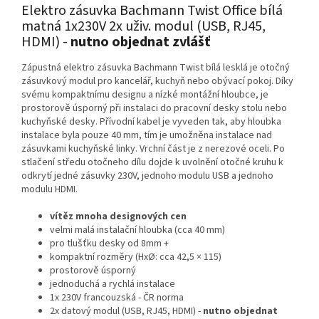
Elektro zásuvka Bachmann Twist Office bílá
matná 1x230V 2x uživ. modul (USB, RJ45,
HDMI) -
nutno objednat zvlášť
Zápustná elektro zásuvka Bachmann Twist bílá lesklá je otočný
zásuvkový modul pro kancelář, kuchyň nebo obývací pokoj. Díky
svému kompaktnímu designu a nízké montážní hloubce, je
prostorově úsporný při instalaci do pracovní desky stolu nebo
kuchyňské desky. Přívodní kabel je vyveden tak, aby hloubka
instalace byla pouze 40 mm, tím je umožněna instalace nad
zásuvkami kuchyňské linky. Vrchní část je z nerezové oceli. Po
stlačení středu otočneho dílu dojde k uvolnění otočné kruhu k
odkrytí jedné zásuvky 230V, jednoho modulu USB a jednoho
modulu HDMI.
vítěz mnoha designových cen
velmi malá instalační hloubka (cca 40 mm)
pro tlušťku desky od 8mm +
kompaktní rozměry (HxØ: cca 42,5 × 115)
prostorově úsporný
jednoduchá a rychlá instalace
1x 230V francouzská - ČR norma
2x datový modul (USB, RJ45, HDMI) -
nutno objednat