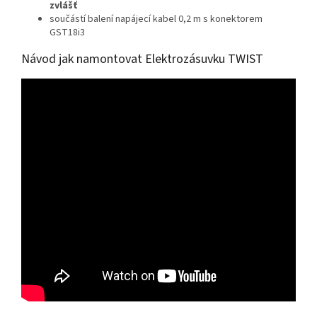
zvlášť
součástí balení napájecí kabel 0,2 m s konektorem
GST18i3
Návod jak namontovat Elektrozásuvku TWIST