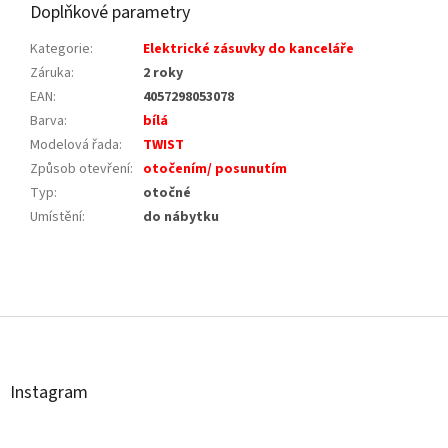
Doplňkové parametry
Kategorie
:
Elektrické zásuvky do kanceláře
Záruka
:
2 roky
EAN
:
4057298053078
Barva
:
bílá
Modelová řada
:
TWIST
Způsob otevření
:
otočením/ posunutím
Typ
:
otočné
Umístění
:
do nábytku
Z
á
p
a
t
Instagram
í