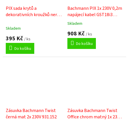
PIX sada krytů a
Bachmann PIX 1x 230V 0,2m
dekorativních kroužků nerez
napájecí kabel GST18i3
926.100
926.002
Skladem
Průměrné
Skladem
hodnocení
908 Kč
/ ks
produktu
395 Kč
/ ks
je
Do košíku
5,0
Do košíku
z
5
hvězdiček.
Zásuvka Bachmann Twist
Zásuvka Bachmann Twist
černá mat 2x 230V 931.152
Office chrom matný 1x 230V
2x modul 931.003