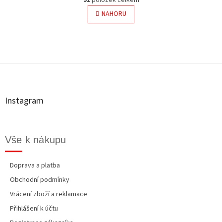
v
á
l
NAHORU
n
á
k
o
d
v
a
á
c
Z
n
í
á
í
p
p
r
a
v
t
k
Instagram
í
y
v
ý
p
Vše k nákupu
i
s
u
Doprava a platba
Obchodní podmínky
Vrácení zboží a reklamace
Přihlášení k účtu