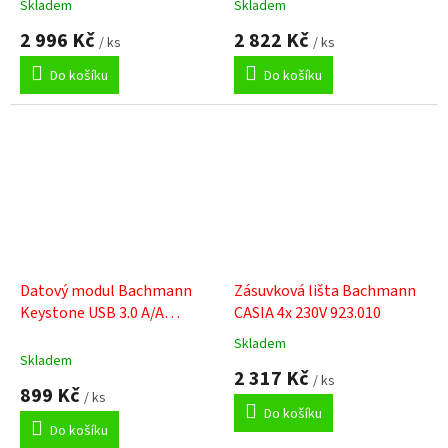
Skladem
Skladem
2 996 Kč
2 822 Kč
/ ks
/ ks
Do košíku
Do košíku
Datový modul Bachmann
Zásuvková lišta Bachmann
Keystone USB 3.0 A/A
CASIA 4x 230V 923.010
917.120
Skladem
Průměrné
Skladem
hodnocení
2 317 Kč
/ ks
produktu
899 Kč
/ ks
je
Do košíku
5,0
Do košíku
z