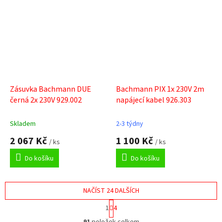
Zásuvka Bachmann DUE
Bachmann PIX 1x 230V 2m
černá 2x 230V 929.002
napájecí kabel 926.303
Skladem
2-3 týdny
2 067 Kč
1 100 Kč
/ ks
/ ks
Do košíku
Do košíku
NAČÍST 24 DALŠÍCH
S
1
4
t
O
r
91
položek celkem