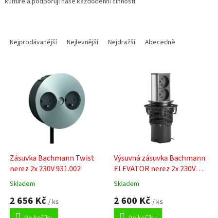
kultuře a podporují naše každodenní činnosti.
Ř
a
Nejprodávanější
Nejlevnější
Nejdražší
Abecedně
z
e
V
n
ý
í
p
p
i
r
s
o
p
d
r
u
o
k
d
t
Zásuvka Bachmann Twist
Výsuvná zásuvka Bachmann
u
ů
nerez 2x 230V 931.002
ELEVATOR nerez 2x 230V
k
928.007
Skladem
Skladem
Průměrné
Průměrné
t
hodnocení
hodnocení
2 656 Kč
2 600 Kč
ů
/ ks
/ ks
produktu
produktu
je
je