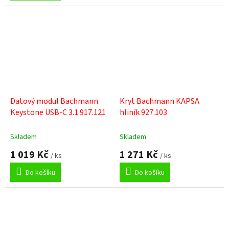
5
hvězdiček.
Datový modul Bachmann
Kryt Bachmann KAPSA
Keystone USB-C 3.1 917.121
hliník 927.103
Skladem
Skladem
1 019 Kč
1 271 Kč
/ ks
/ ks
Do košíku
Do košíku