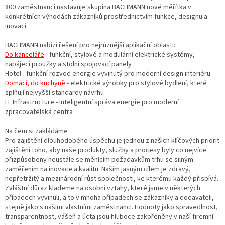
800 zaměstnanci nastavuje skupina BACHMANN nové měřítka v
konkrétních výhodách zákazníků prostřednictvím funkce, designu a
inovací.
BACHMANN nabízí řešení pro nejrůznější aplikační oblasti:
Do kanceláře
- funkční, stylové a modulární elektrické systémy,
napájecí proužky a stolní spojovací panely
Hotel - funkční rozvod energie vyvinutý pro moderní design interiéru
Domácí, do kuchyně
- elektrické výrobky pro stylové bydlení, které
splňují nejvyšší standardy návrhu
IT Infrastructure - inteligentní správa energie pro moderní
zpracovatelská centra
Na čem si zakládáme
Pro zajištění dlouhodobého úspěchu je jednou z našich klíčových priorit
zajištění toho, aby naše produkty, služby a procesy byly co nejvíce
přizpůsobeny neustále se měnícím požadavkům trhu se silným
zaměřením na inovace a kvalitu. Naším jasným cílem je zdravý,
nepřetržitý a mezinárodní růst společnosti, ke kterému každý přispívá.
Zvláštní důraz klademe na osobní vztahy, které jsme v některých
případech vyvinuli, a to v mnoha případech se zákazníky a dodavateli,
stejně jako s našimi vlastními zaměstnanci. Hodnoty jako spravedlnost,
transparentnost, vášeň a úcta jsou hluboce zakořeněny v naší firemní