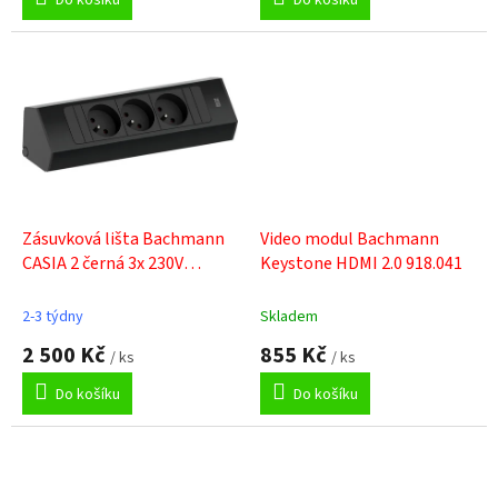
Do košíku
Do košíku
4,7
4,7
z
z
5
5
hvězdiček.
hvězdiček.
Zásuvková lišta Bachmann
Video modul Bachmann
CASIA 2 černá 3x 230V
Keystone HDMI 2.0 918.041
932.101
2-3 týdny
Skladem
2 500 Kč
855 Kč
/ ks
/ ks
Do košíku
Do košíku