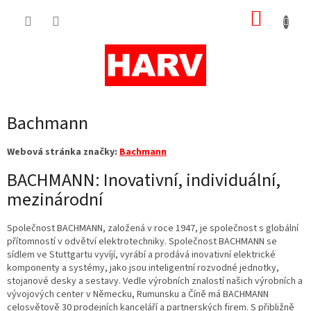
Přejít
NÁKUP
na
obsah
KOŠÍK
Bachmann
Webová stránka značky:
Bachmann
BACHMANN: Inovativní, individuální,
mezinárodní
Společnost BACHMANN, založená v roce 1947, je společnost s globální
přítomností v odvětví elektrotechniky. Společnost BACHMANN se
sídlem ve Stuttgartu vyvíjí, vyrábí a prodává inovativní elektrické
komponenty a systémy, jako jsou inteligentní rozvodné jednotky,
stojanové desky a sestavy. Vedle výrobních znalostí našich výrobních a
vývojových center v Německu, Rumunsku a Číně má BACHMANN
celosvětově 30 prodejních kanceláří a partnerských firem. S přibližně