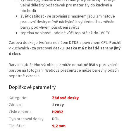
velmi důležitý požadavek pro materiály do kuchyní a
obchodů
světlostálost - ve srovnání s masivem jsou laminátové
pracovní desky méně náchylné k vyblednutí a změnám
barvy pod vlivem působení světla
tepelná odolnost - odolné vůči teplotě až do 160 °C
Zádová deska je tvořena nosičem DTDS a povrchem CPL. Použití
v kuchyních - za pracovní desku.
Deska má z každé strany jiný
dekor.
Barva skutečného výrobku se může nepatrně lišit v porovnání s
barvou na fotografii. Webová prezentace může barevný odstín
nepatrně zkreslit.
Doplňkové parametry
Kategorie
:
Zádové desky
Záruka
:
2 roky
Číslo dekoru
:
H2032
Typ pracovní desky
:
DTL
Tloušťka
:
9,2 mm