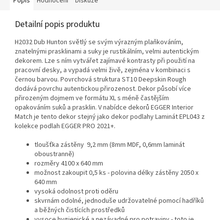
Popis
Hodnocení
Diskuze
Detailní popis produktu
H2032 Dub Hunton světlý se svým výrazným plaňkováním,
znatelnými prasklinami a suky je rustikálním, velmi autentickým
dekorem. Lze s ním vytvářet zajímavé kontrasty při použití na
pracovní desky, a vypadá velmi živě, zejména v kombinaci s
černou barvou. Povrchová struktura ST10 Deepskin Rough
dodává povrchu autentickou přirozenost. Dekor působí více
přirozeným dojmem ve formátu XL s méně častějším
opakováním suků a prasklin. V nabídce dekorů EGGER Interior
Match je tento dekor stejný jako dekor podlahy Laminát EPL043 z
kolekce podlah EGGER PRO 2021+.
tloušťka zástěny 9,2 mm (8mm MDF, 0,6mm laminát
oboustranně)
rozměry 4100 x 640 mm
možnost zakoupit 0,5 ks - polovina délky zástěny 2050 x
640 mm
vysoká odolnost proti oděru
skvrnám odolné, jednoduše udržovatelné pomocí hadříků
a běžných čistících prostředků
vysoce hygienické a nezávadné pro potraviny - toto je