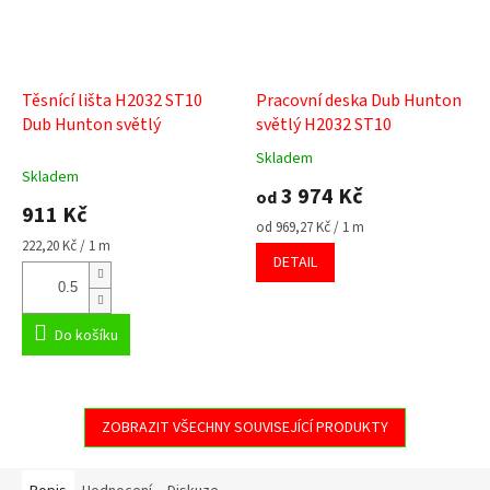
Těsnící lišta H2032 ST10
Pracovní deska Dub Hunton
Dub Hunton světlý
světlý H2032 ST10
Skladem
Průměrné
Skladem
hodnocení
3 974 Kč
od
produktu
911 Kč
je
Měrná
od 969,27 Kč / 1 m
5,0
Měrná
cena:
222,20 Kč / 1 m
DETAIL
cena:
z
5
hvězdiček.
Do košíku
ZOBRAZIT VŠECHNY SOUVISEJÍCÍ PRODUKTY