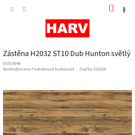
Přejít
NÁKUP
na
obsah
KOŠÍK
Zástěna H2032 ST10 Dub Hunton světlý
DS514546
Průměrné
Neohodnoceno
Podrobnosti hodnocení
Značka:
EGGER
hodnocení
produktu
je
0,0
z
5
hvězdiček.