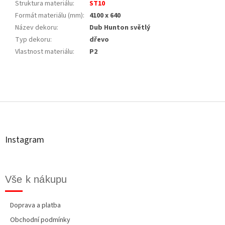
Struktura materiálu
:
ST10
Formát materiálu (mm)
:
4100 x 640
Název dekoru
:
Dub Hunton světlý
Typ dekoru
:
dřevo
Vlastnost materiálu
:
P2
Z
á
p
a
t
Instagram
í
Vše k nákupu
Doprava a platba
Obchodní podmínky