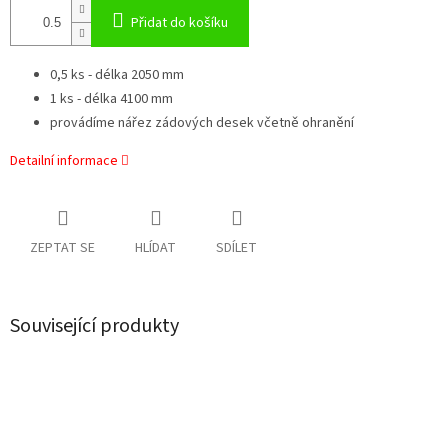
Přidat do košíku
0,5 ks - délka 2050 mm
1 ks - délka 4100 mm
provádíme nářez zádových desek včetně ohranění
Detailní informace
ZEPTAT SE
HLÍDAT
SDÍLET
Související produkty