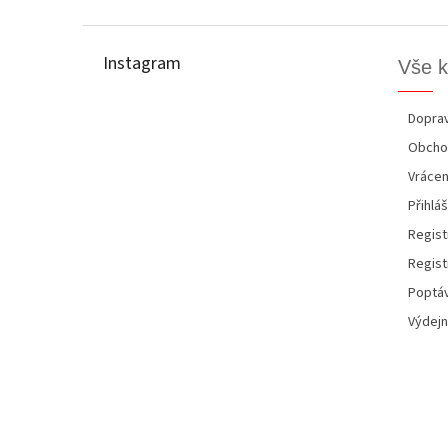
Z
á
p
Instagram
Vše 
a
t
í
Doprav
Obcho
Vrácen
Přihláš
Regist
Regist
Poptáv
Výdejn