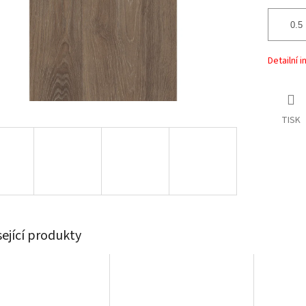
Detailní 
TISK
sející produkty