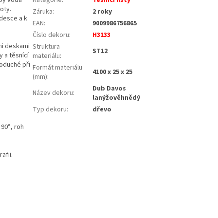
oty.
Záruka
:
2 roky
 desce a k
EAN
:
9009986756865
Číslo dekoru
:
H3133
mi deskami
Struktura
ST12
 a těsnící
materiálu
:
noduché při
Formát materiálu
4100 x 25 x 25
(mm)
:
Dub Davos
Název dekoru
:
lanýžověhnědý
Typ dekoru
:
dřevo
 90°, roh
afii.