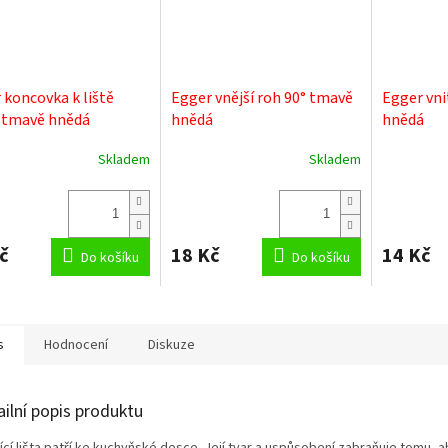
 koncovka k liště
Egger vnější roh 90° tmavě
Egger vni
 tmavě hnědá
hnědá
hnědá
Skladem
Skladem
č
18 Kč
14 Kč
Do košíku
Do košíku
s
Hodnocení
Diskuze
ailní popis produktu
ící lišta patří ke kuchyňské desce. Její tvar a uspůsobení zabraňuje tomu, 