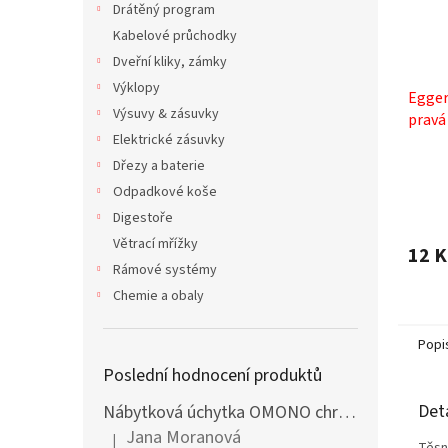
Drátěný program
Kabelové průchodky
Dveřní kliky, zámky
Výklopy
Egger
Výsuvy & zásuvky
pravá
Elektrické zásuvky
Dřezy a baterie
Odpadkové koše
Digestoře
Větrací mřížky
12 K
Rámové systémy
Chemie a obaly
Popi
Poslední hodnocení produktů
Det
Nábytková úchytka OMONO chrom lesklý
Jana Moranová
|
Hodnocení produktu je 5 z 5 hvězdiček.
Těsn