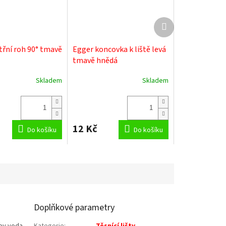
Další
produkt
třní roh 90° tmavě
Egger koncovka k liště levá
tmavě hnědá
Skladem
Skladem
12 Kč
Do košíku
Do košíku
Doplňkové parametry
aby voda
Kategorie
:
Těsnící lišty