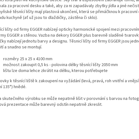
ala za pracovní desku a také, aby za ni zapadávaly zbytky jídla a jiné nečist
yňské těsnící lišty mají plastová ukončení, která se přimáčknou k pracovní
du kuchyně (ať už jsou to dlaždičky, zástěna či sklo).
ící lišty od firmy EGGER nabízejí opticky harmonické spojení mezi pracovní
irmy EGGER a stěnou. Vazba na dekory EGGER plus barevně sladěné tvarovky
ky nabízejí jednotu barvy a designu. Těsnicí lišty od firmy EGGER jsou jed
tí a snadno se montují.
rozměry 25 x 25 x 4100 mm
možnost zakoupit 0,5 ks - polovina délky těsnící lišty 2050 mm
lištu lze doma lehce zkrátit na délku, kterou potřebujete
vky k těsnící liště k zakoupení na vyžádání (levá, pravá, roh vnitřní a vnějsí
ní 135°) hnědé.
a skutečného výrobku se může nepatrně lišit v porovnání s barvou na fotogr
vá prezentace může barevný odstín nepatrně zkreslit.