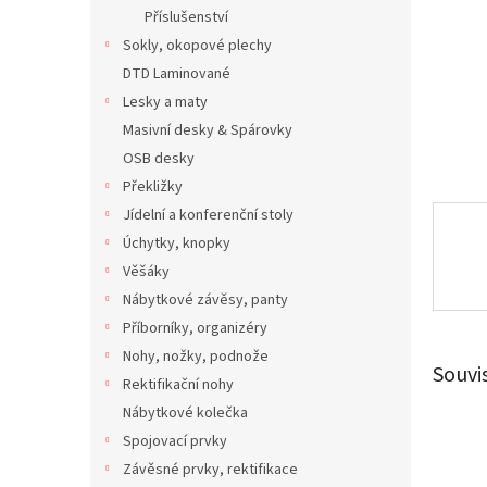
n
Příslušenství
e
Sokly, okopové plechy
l
DTD Laminované
Lesky a maty
Masivní desky & Spárovky
OSB desky
Překližky
Jídelní a konferenční stoly
Úchytky, knopky
Věšáky
Nábytkové závěsy, panty
Příborníky, organizéry
Nohy, nožky, podnože
Souvi
Rektifikační nohy
Nábytkové kolečka
Spojovací prvky
Závěsné prvky, rektifikace