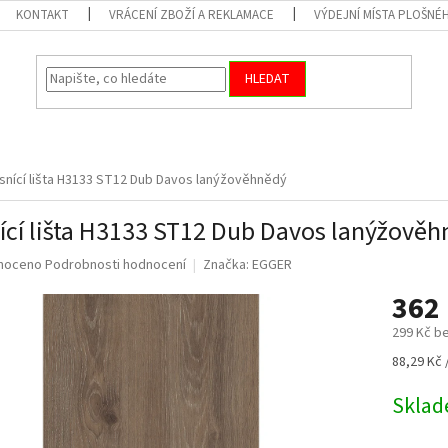
KONTAKT
VRÁCENÍ ZBOŽÍ A REKLAMACE
VÝDEJNÍ MÍSTA PLOŠNÉ
HLEDAT
snící lišta H3133 ST12 Dub Davos lanýžověhnědý
ící lišta H3133 ST12 Dub Davos lanýžově
né
noceno
Podrobnosti hodnocení
Značka:
EGGER
ní
362
u
299 Kč b
Měrná
88,29 Kč 
cena:
ek.
Skla