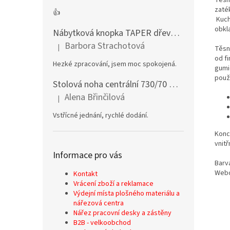
zaték
👍
Kuch
obkla
Nábytková knopka TAPER dřevěná dub lakovaný
Barbora Strachotová
|
Těsn
Hodnocení produktu je 5 z 5 hvězdiček.
od f
Hezké zpracování, jsem moc spokojená.
gumič
použi
Stolová noha centrální 730/70 mm stříbrná
Alena Břinčilová
|
Hodnocení produktu je 5 z 5 hvězdiček.
Vstřícné jednání, rychlé dodání.
Konco
vnitř
Informace pro vás
Barv
Webo
Kontakt
Vrácení zboží a reklamace
Výdejní místa plošného materiálu a
nářezová centra
Nářez pracovní desky a zástěny
B2B - velkoobchod