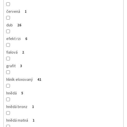
červená
1
dub
26
efekt rzi
6
fialová
2
grafit
3
hliník eloxovaný
41
hnědá
5
hnědá bronz
1
hnědá matná
1