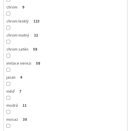
chrom
9
chrom lesklý
123
chrom matný
22
chrom satén
58
imitace nerezi
58
jasan
4
měď
7
modrá
11
mosaz
30