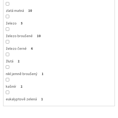
zlatá matná
10
železo
5
železo broušené
10
železo černé
4
žlutá
2
nikl jemně broušený
1
kašmír
2
eukalyptově zelená
1