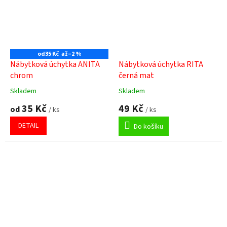
od
35 Kč
až
–2 %
Nábytková úchytka ANITA
Nábytková úchytka RITA
chrom
černá mat
Skladem
Skladem
Průměrné
Průměrné
hodnocení
hodnocení
35 Kč
49 Kč
od
/ ks
/ ks
produktu
produktu
je
je
DETAIL
Do košíku
5,0
5,0
z
z
5
5
hvězdiček.
hvězdiček.