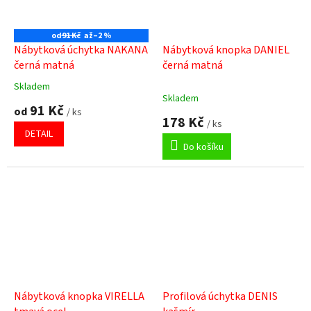
od
91 Kč
až
–2 %
Nábytková úchytka NAKANA
Nábytková knopka DANIEL
černá matná
černá matná
Skladem
Průměrné
Skladem
hodnocení
91 Kč
od
/ ks
produktu
178 Kč
/ ks
je
DETAIL
5,0
Do košíku
z
5
hvězdiček.
Nábytková knopka VIRELLA
Profilová úchytka DENIS