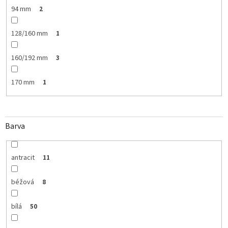
94 mm
2
128/160 mm
1
160/192 mm
3
170 mm
1
Barva
antracit
11
béžová
8
bílá
50