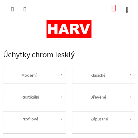
Přejít
NÁKUP
na
obsah
KOŠÍK
Úchytky chrom lesklý
Moderní
Klasické
Rustikální
Dřevěné
Profilové
Zápustné