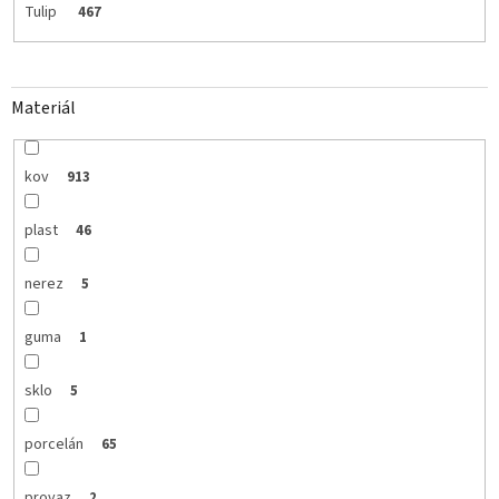
Tulip
467
Materiál
kov
913
plast
46
nerez
5
guma
1
sklo
5
porcelán
65
provaz
2