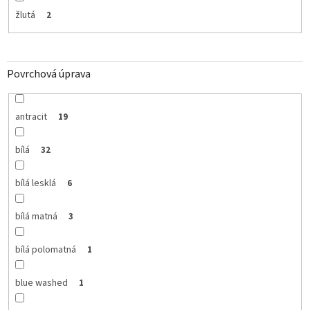
žlutá
2
Povrchová úprava
antracit
19
bílá
32
bílá lesklá
6
bílá matná
3
bílá polomatná
1
blue washed
1