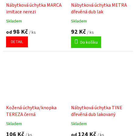
Nábytková úchytka MARCA
Nábytková úchytka METRA
imitace nerezi
dřevěná dub lak
Skladem
Skladem
Průměrné
Průměrné
hodnocení
hodnocení
98 Kč
92 Kč
od
/ ks
/ ks
produktu
produktu
je
je
DETAIL
Do košíku
5,0
4,8
z
z
5
5
hvězdiček.
hvězdiček.
Kožená úchytka/knopka
Nábytková úchytka TINE
TEREZA černá
dřevěná dub lakovaný
Skladem
Skladem
Průměrné
Průměrné
hodnocení
hodnocení
106 Kč
124 Kč
od
/ ks
/ ks