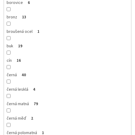
borovice
6
bronz
13
broušená ocel
1
buk
19
cín
16
černá
40
černá lesklá
4
černá matná
79
černá měď
2
černá polomatná
1