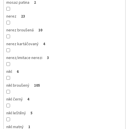
mosaz patina
2
nerez
23
nerez broušená
10
nerez kartáčovaný
4
nerez/imitace nerezi
3
nikl
6
nikl broušený
105
nikl černý
4
nikl leštěný
5
nikl matný
1