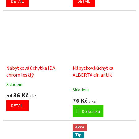
DETAIL
DETAIL
5,0
5,0
z
z
5
5
hvězdiček.
hvězdiček.
Nábytková úchytka IDA
Nábytková úchytka
chrom lesklý
ALBERTA cín antik
Skladem
Průměrné
Skladem
hodnocení
36 Kč
od
/ ks
produktu
76 Kč
/ ks
je
DETAIL
5,0
Do košíku
z
5
hvězdiček.
Akce
Tip