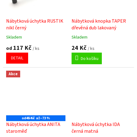
Nábytková úchytka RUSTIK
Nábytková knopka TAPER
nikl černý
dřevěná dub lakovaný
Skladem
Skladem
Průměrné
Průměrné
hodnocení
hodnocení
117 Kč
24 Kč
od
/ ks
/ ks
produktu
produktu
je
je
DETAIL
Do košíku
5,0
5,0
z
z
5
5
Akce
hvězdiček.
hvězdiček.
od
45 Kč
až
–73 %
Nábytková úchytka ANITA
Nábytková úchytka IDA
staroměď
černá matná