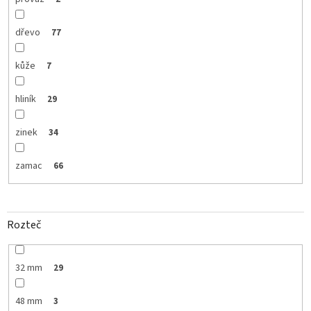
dřevo
77
kůže
7
hliník
29
zinek
34
zamac
66
Rozteč
32 mm
29
48 mm
3