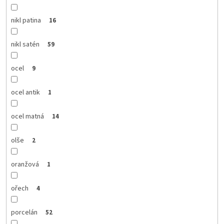
nikl patina
16
nikl satén
59
ocel
9
ocel antik
1
ocel matná
14
olše
2
oranžová
1
ořech
4
porcelán
52