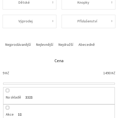
Dětské
Knopky
Výprodej
Příslušenství
Ř
a
Nejprodávanější
Nejlevnější
Nejdražší
Abecedně
z
e
n
Cena
í
p
9
Kč
1490
Kč
r
o
d
u
Na skladě
1121
k
t
ů
Akce
12