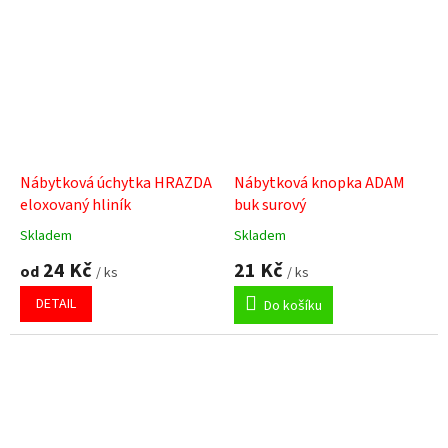
5
5
hvězdiček.
hvězdiček.
Nábytková úchytka HRAZDA
Nábytková knopka ADAM
eloxovaný hliník
buk surový
Skladem
Skladem
Průměrné
Průměrné
hodnocení
hodnocení
24 Kč
21 Kč
od
/ ks
/ ks
produktu
produktu
je
je
DETAIL
Do košíku
5,0
5,0
z
z
5
5
hvězdiček.
hvězdiček.