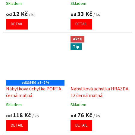
Skladem
Skladem
Průměrné
Průměrné
hodnocení
hodnocení
12 Kč
33 Kč
od
od
/ ks
/ ks
produktu
produktu
je
je
DETAIL
DETAIL
5,0
5,0
z
z
5
5
Akce
hvězdiček.
hvězdiček.
Tip
od
118 Kč
až
–2 %
Nábytková úchytka PORTA
Nábytková úchytka HRAZDA
černá matná
12 černá matná
Skladem
Skladem
Průměrné
Průměrné
hodnocení
hodnocení
118 Kč
76 Kč
od
od
/ ks
/ ks
produktu
produktu
je
je
DETAIL
DETAIL
5,0
4,8
z
z