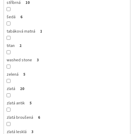
stříbrná
10
šedá
6
tabáková matná
1
titan
2
washed stone
3
zelená
5
zlatá
20
zlatá antik
5
zlatá broušená
6
zlatá lesklá
3