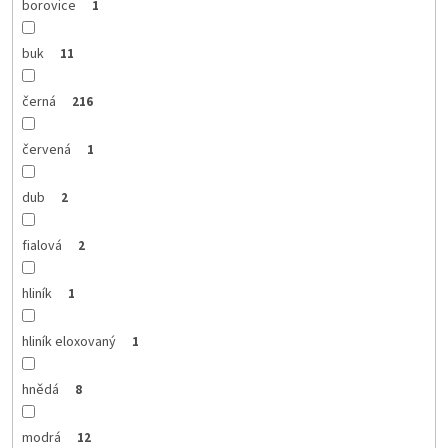
borovice
1
buk
11
černá
216
červená
1
dub
2
fialová
2
hliník
1
hliník eloxovaný
1
hnědá
8
modrá
12