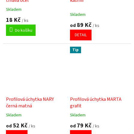
tmavá ocel
kašmír
Skladem
Průměrné
Skladem
hodnocení
18 Kč
/ ks
produktu
89 Kč
od
/ ks
je
Do košíku
5,0
DETAIL
z
5
hvězdiček.
Tip
Profilová úchytka NARY
Profilová úchytka MARTA
černá matná
grafit
Skladem
Skladem
Průměrné
Průměrné
hodnocení
hodnocení
52 Kč
79 Kč
od
od
/ ks
/ ks
produktu
produktu
je
je