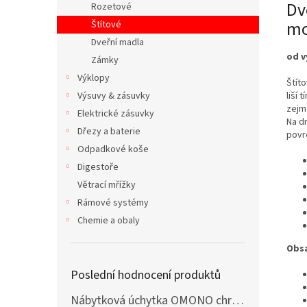
Dv
Rozetové
mo
Štítové
Dveřní madla
od v
Zámky
Výklopy
Štít
liší 
Výsuvy & zásuvky
zejm
Elektrické zásuvky
Na dr
Dřezy a baterie
povr
Odpadkové koše
Digestoře
Větrací mřížky
Rámové systémy
Chemie a obaly
Obsa
Poslední hodnocení produktů
Nábytková úchytka OMONO chrom lesklý