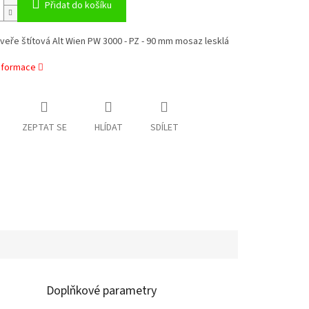
Přidat do košíku
dveře štítová Alt Wien PW 3000 - PZ - 90 mm mosaz lesklá
informace
ZEPTAT SE
HLÍDAT
SDÍLET
Doplňkové parametry