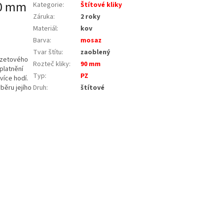
 90 mm
Kategorie
:
Štítové kliky
Záruka
:
2 roky
Materiál
:
kov
Barva
:
mosaz
Tvar štítu
:
zaoblený
rozetového
Rozteč kliky
:
90 mm
uplatnění
Typ
:
PZ
více hodí.
Druh
:
štítové
běru jejího