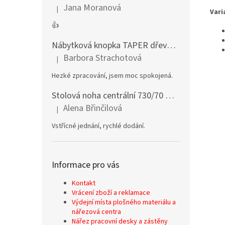
Jana Moranová
|
Vari
Hodnocení produktu je 5 z 5 hvězdiček.
👍
Nábytková knopka TAPER dřevěná dub lakovaný
Barbora Strachotová
|
Hodnocení produktu je 5 z 5 hvězdiček.
Hezké zpracování, jsem moc spokojená.
Stolová noha centrální 730/70 mm stříbrná
Alena Břinčilová
|
Hodnocení produktu je 5 z 5 hvězdiček.
Vstřícné jednání, rychlé dodání.
Informace pro vás
Kontakt
Vrácení zboží a reklamace
Výdejní místa plošného materiálu a
nářezová centra
Nářez pracovní desky a zástěny