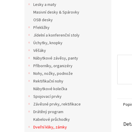
n
Lesky a maty
e
Masivní desky & Spárovky
l
OSB desky
Překližky
Jídelní a konferenční stoly
Úchytky, knopky
Věšáky
Nábytkové závěsy, panty
Příborníky, organizéry
Nohy, nožky, podnože
Rektifikační nohy
Nábytkové kolečka
Spojovací prvky
Závěsné prvky, rektifikace
Popi
Drátěný program
Kabelové průchodky
Det
Dveřní kliky, zámky