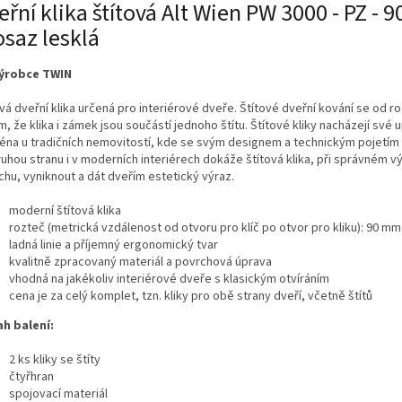
eřní klika štítová Alt Wien PW 3000 - PZ -
saz lesklá
ýrobce TWIN
ová dveřní klika určená pro interiérové dveře. Štítové dveřní kování se od 
tím, že klika i zámek jsou součástí jednoho štítu. Štítové kliky nacházejí své 
éna u tradičních nemovitostí, kde se svým designem a technickým pojetím 
uhou stranu i v moderních interiérech dokáže štítová klika, při správném vý
chu, vyniknout a dát dveřím estetický výraz.
moderní štítová klika
rozteč (metrická vzdálenost od otvoru pro klíč po otvor pro kliku): 90 mm
ladná linie a příjemný ergonomický tvar
kvalitně zpracovaný materiál a povrchová úprava
vhodná na jakékoliv interiérové dveře s klasickým otvíráním
cena je za celý komplet, tzn. kliky pro obě strany dveří, včetně štítů
h balení:
2 ks kliky se štíty
čtyřhran
spojovací materiál