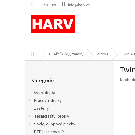
Přejít
555 508 909
info@harv.cz
na
obsah
Domů
Dveřní kliky, zámky
Štítové
Twin Al
P
Twin
o
Přeskočit
s
Průměr
Kategorie
Neohod
kategorie
t
hodnoce
r
produkt
Výprodej %
a
je
Pracovní desky
n
0,0
z
Zástěny
n
5
í
Těsnící lišty, profily
hvězdič
p
Sokly, okopové plechy
a
DTD Laminované