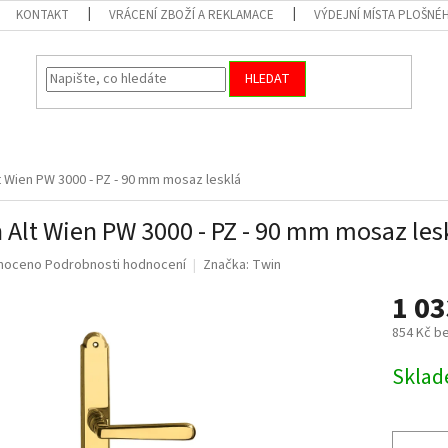
KONTAKT
VRÁCENÍ ZBOŽÍ A REKLAMACE
VÝDEJNÍ MÍSTA PLOŠNÉ
HLEDAT
t Wien PW 3000 - PZ - 90 mm mosaz lesklá
 Alt Wien PW 3000 - PZ - 90 mm mosaz les
né
noceno
Podrobnosti hodnocení
Značka:
Twin
ní
1 0
u
854 Kč b
Měrná
Skla
cena:
ek.