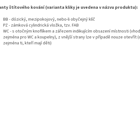
anty štítového kování (varianta kliky je uvedena v názvu produktu):
BB - dózický, mezipokojový, nebo-li obyčejný klíč
PZ - zámková cylindrická vložka, tzv. FAB
WC - s otočným knoflíkem a zářezem indikujícím obsazení místnosti (vho
zejména pro WC a koupelny), z vnější strany lze v případě nouze otevřít (
zejména ti, kteří mají děti)