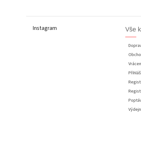
Z
á
p
Instagram
Vše 
a
t
í
Doprav
Obcho
Vrácen
Přihláš
Regist
Regist
Poptáv
Výdejn