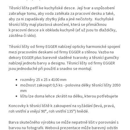
Těsnící lišta patří ke kuchyňské desce. Její tvar a uspůsobení
zabraňuje tomu, aby voda zatékala za pracovní desku a také,
aby za ni zapadávaly zbytky jídla a jiné nečistoty. Kuchyňské
těsnící lišty mají plastová ukončení, která se přimáčknou
k pracovní desce a k obkladu kuchyně (ať už jsou to dlaždičky,
zástěna či sklo).
Těsnící lišty od firmy EGGER nabízejí opticky harmonické spojení
mezi pracovními deskami od firmy EGGER a stěnou. Vazba na
dekory EGGER plus barevně sladěné tvarovky a těsnící gumičky
nabízejí jednotu barvy a designu. Těsnicí lišty od firmy EGGER
jsou jednoduché při použití a snadno se montují.
rozměry 25 x 25 x 4100 mm
možnost zakoupit 0,5 ks - polovina délky těsnící lišty 2050
mm
lištu lze doma lehce zkrátit na délku, kterou potřebujete
Koncovky k těsnící liště k zakoupení na vyžádání (levá, pravá,
roh vnitřní a vnějsí 90°, roh vnitřní 135°) hnědé.
Barva skutečného výrobku se může nepatrně lišit v porovnání s
barvou na fotografii. Webová prezentace může barevný odstín