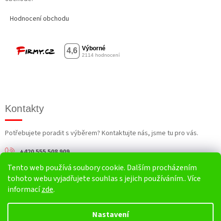
Hodnocení obchodu
Kontakty
Potřebujete poradit s výběrem? Kontaktujte nás, jsme tu pro vás.
+420 555 508 909
Tento web používá soubory cookie. Dalším procházením
info@harv.cz
tohoto webu vyjadřujete souhlas s jejich používáním.. Více
informací
zde
.
Nastavení