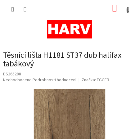
Přejít
NÁKUP
na
obsah
KOŠÍK
Těsnící lišta H1181 ST37 dub halifax
tabákový
DS265288
Průměrné
Neohodnoceno
Podrobnosti hodnocení
Značka:
EGGER
hodnocení
produktu
je
0,0
z
5
hvězdiček.