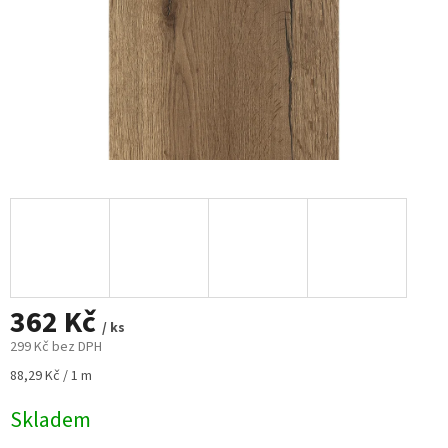
362 Kč
/ ks
299 Kč bez DPH
Měrná
88,29 Kč / 1 m
cena:
Skladem