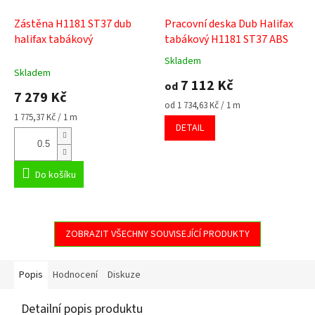
Zástěna H1181 ST37 dub
Pracovní deska Dub Halifax
halifax tabákový
tabákový H1181 ST37 ABS
Skladem
Průměrné
Skladem
hodnocení
7 112 Kč
od
produktu
7 279 Kč
je
Měrná
od 1 734,63 Kč / 1 m
5,0
Měrná
cena:
1 775,37 Kč / 1 m
DETAIL
cena:
z
5
hvězdiček.
Do košíku
ZOBRAZIT VŠECHNY SOUVISEJÍCÍ PRODUKTY
Popis
Hodnocení
Diskuze
Detailní popis produktu