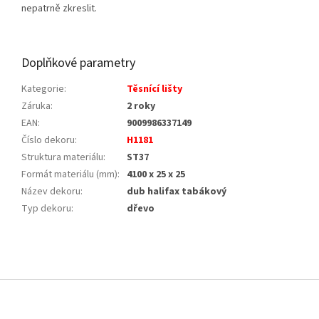
nepatrně zkreslit.
Doplňkové parametry
Kategorie
:
Těsnící lišty
Záruka
:
2 roky
EAN
:
9009986337149
Číslo dekoru
:
H1181
Struktura materiálu
:
ST37
Formát materiálu (mm)
:
4100 x 25 x 25
Název dekoru
:
dub halifax tabákový
Typ dekoru
:
dřevo
Z
á
p
a