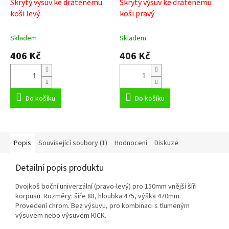
Skrytý výsuv ke drátěnému
Skrytý výsuv ke drátěnému
koši levý
koši pravý
Skladem
Skladem
406 Kč
406 Kč
Do košíku
Do košíku
Popis
Související soubory (1)
Hodnocení
Diskuze
Detailní popis produktu
Dvojkoš boční univerzální (pravo-levý) pro 150mm vnější šíři
korpusu. Rozměry: šíře 88, hloubka 475, výška 470mm.
Provedení chrom. Bez výsuvu, pro kombinaci s tlumeným
výsuvem nebo výsuvem KICK.