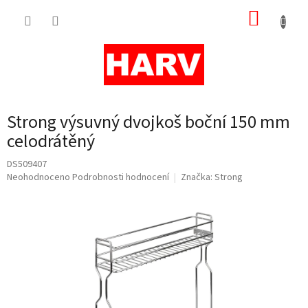
Přejít
NÁKUP
na
obsah
KOŠÍK
Strong výsuvný dvojkoš boční 150 mm
celodrátěný
DS509407
Průměrné
Neohodnoceno
Podrobnosti hodnocení
Značka:
Strong
hodnocení
produktu
je
0,0
z
5
hvězdiček.