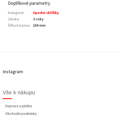
Doplňkové parametry
Kategorie
:
Spodní skříňky
Záruka
:
2 roky
Šířka korpusu
:
150 mm
Z
á
p
a
t
Instagram
í
Vše k nákupu
Doprava a platba
Obchodní podmínky